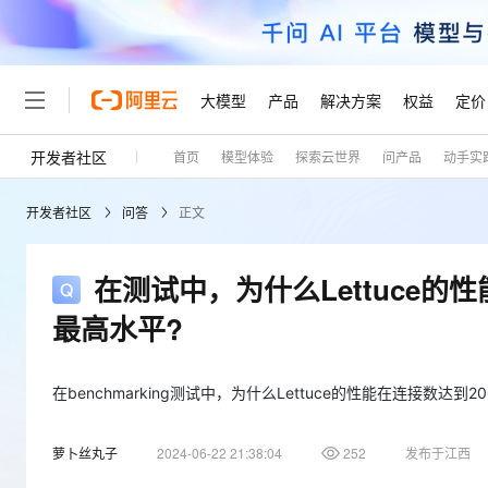
大模型
产品
解决方案
权益
定价
开发者社区
首页
模型体验
探索云世界
问产品
动手实
大模型
产品
解决方案
权益
定价
云市场
伙伴
服务
了解阿里云
精选产品
精选解决方案
普惠上云
产品定价
精选商城
成为销售伙伴
售前咨询
为什么选择阿里云
千问AI平台
开发者社区
问答
正文
了解云产品的定价详情
大模型服务平台百炼
千问办公，解锁你的工作
普惠上云 官方力荐
分销伙伴
在线服务
网站建设
什么是云计算
大
大模型服务与应用平台
企业级Agent产品，直接
云服务器38元/年起，超
咨询伙伴
多端小程序
技术领先
在测试中，为什么Lettuce
云上成本管理
售后服务
轻量应用服务器
Agency Agents：拥
官方推荐返现计划
大模型
精选产品
精选解决方案
Salesforce 国际版订阅
稳定可靠
最高水平?
管理和优化成本
推荐新用户得奖励，单订单
销售伙伴合作计划
自助服务
友盟天域
安全合规
人工智能与机器学习
AI
文本生成
云数据库 RDS
HappyHorse 打造一
云工开物
无影生态合作计划
在线服务
观测云
分析师报告
高校专属算力普惠，学生认
在benchmarking测试中，为什么Lettuce的性能在连接数达
计算
互联网应用开发
Qwen3.8-Max
HOT
Salesforce On Alibaba C
工单服务
Tuya 物联网平台阿里云
研究报告与白皮书
人工智能平台 PAI
快速拥有专属 OpenClaw
大模
Consulting Partner 合
大数据
容器
智能体时代全能旗舰模型
萝卜丝丸子
2024-06-22 21:38:04
252
发布于江西
免费试用
短信专区
一站式AI开发、训练和推
蓝凌 OA
AI 大模型销售与服务生
现代化应用