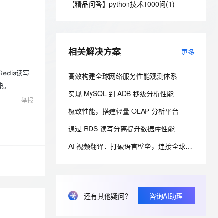
安全
【精品问答】python技术1000问(1)
我要投诉
e-1.1-I2V
Cosyvoice-V3-Flash
PolarDB
上云场景组合购
Milvus 弹性伸缩功能新增节
伴
漫剧创作，剧本、分镜、视频高效生成
100%兼容MySQL、PostgreSQL，兼容Oracle，支持集中和分布式
覆盖90%+业务场景，专享组合折扣价
点支持范围
畅自然，细节丰富
高表现力语音合成大模型，语音克隆听感自然
VPN
ernetes 版 ACK
云聚AI 严选权益
AI 原生数据库服务发布
SSL 证书
2V
Fun-ASR
，一键激活高效办公新体验
理容器应用的 K8s 服务
精选AI产品，从模型到应用全链提效
Agent 数据网关
相关解决方案
更多
文戏情感细腻自然，动作戏激烈拳拳到肉，实现更强表演能力
支持中英文自由切换，具备更强的噪声鲁棒性
堡垒机
AI 用量加速计划
云原生数据库 PolarDB
edis读写
防火墙
高效构建全球网络服务性能观测体系
、识别商机，让客服更高效、服务更出色。
新老同享，达量后返
Agentic Database 发布
能。
主机安全
应用
实现 MySQL 到 ADB 秒级分析性能
举报
极致性能，搭建轻量 OLAP 分析平台
千问办公
NEW
AI 应用及服务市场
的智能体编程平台
一站式AI生产力平台
通过 RDS 读写分离提升数据库性能
AI 应用
伶鹊
AI 视频翻译：打破语言壁垒，连接全球观众
企业级人与Agent协作平台，接入和调度多个数字员工
智能客服平台，对话机器人、对话分析、智能外呼
大模型
大模型服务平台百炼 - 全妙
自然语言处理
应用创作平台
多模态内容创作工具，已接入 DeepSeek
数据标注
还有其他疑问?
咨询AI助理
机器学习