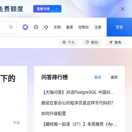
文档
备案
控制台
注册
登录
个人
积分
发布
验
作计划
器
AI 活动
专业服务
服务伙伴合作计划
开发者社区
加入我们
产品动态
服务平台百炼
阿里云 OPC 创新助力计划
一站式生成采购清单，支持单品或批量购买
io：打造专属 AI 语音助手
S产品伙伴计划（繁花）
峰会
CS
造的大模型服务与应用开发平台
一句话生成原生可编辑精美 PPT 文稿
AI 生产力先锋
Al MaaS 服务伙伴赋能合作
域名
博文
Careers
至高可申请百万元
Qwen3.8-Max 模型上线
开启高性价比 AI 编程新体验
弹性可伸缩的云计算服务
Qwen-Audio-3.0-Realtime 端到端实时语音角色扮演
输入一句话想法, 轻松生成专业的 PPT
先锋实践拓展 AI 生产力的边界
Token 补贴，五大权
计划
海大会
伙伴信用分合作计划
商标
问答
社会招聘
式下的
问答排行榜
最热
最新
益加速 OPC 成功
eek-V4-Pro
SS
一键部署幻兽帕鲁游戏服务器
飞天发布时刻
HOT
Open Search 向量检索版支
划
备案
电子书
校园招聘
pSeek-V4-Pro
视频创作，一键激活电商全链路生产力
稳定、安全、高性价比、高性能的云存储服务
一键购买专属联机服务器，轻松开启游戏
所见，即是所愿
持视频检索 Pipeline 功能
更多支持
【大咖问答】对话PostgreSQL 中国社区发起人之一，阿里云数据库高级专家 德哥
划
公司注册
镜像站
视频生成
语音识别与合成
专属 QwenPaw
漫剧工坊：一站式动画创作平台
AI 实训营
HOT
应用身份服务 (IDaaS)
据说在家办公的程序员是这样写代码的？
合作伙伴培训与认证
划
上云迁移
站生成，高效打造优质广告素材
全接入的云上超级电脑
从聊天伙伴进化为能主动干活的本地数字员工
快速生产连贯的高质量长漫剧
从基础到进阶，Agent 创客手把手教你
OpenClaw 管理能力上线
lScope
我要反馈
e-1.1-T2V
Qwen3-TTS-Flash
如何升级配置
查询合作伙伴
n Alibaba Cloud ISV 合作
代维服务
建企业门户网站
10 分钟搭建微信、支付宝小程序
MaxCompute MaxFrame 提
畅细腻的高质量视频
离线语音合成大模型，多语言方言自适应，低延迟高稳定
举报
创新加速
ope
登录合作伙伴管理后台
【藏经阁一起读（27）】本周推荐《Apache Flink案例集（2022版）》，你有哪些心得？
我要建议
站，无忧落地极速上线
以可视化方式快速构建移动和 PC 门户网站
国内短信简单易用，安全可靠，秒级触达，全球覆盖200+国家和地区。
高效部署网站，快速应用到小程序
供自动弹性内存功能