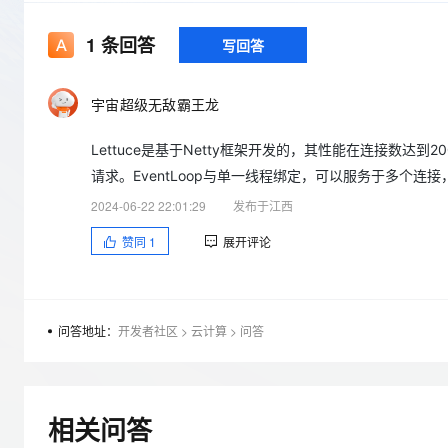
存储
天池大赛
Qwen3.7-Plus
云解析DNS
解决方案免费试用 新老
电子合同
最高领取价值200元试用
能看、能想、能动手的多模
安全
网络与CDN
1
条回答
写回答
AI 算法大赛
畅捷通
大数据开发治理平台 Data
AI 产品 免费试用
网络
安全
云开发大赛
Qwen3-VL-Plus
Tableau 订阅
1亿+ 大模型 tokens 和 
宇宙超级无敌霸王龙
可观测
入门学习赛
中间件
AI空中课堂在线直播课
云防火墙
140+云产品 免费试用
Lettuce是基于Netty框架开发的，其性能在连接数达到200
上云与迁云
云原生的云上边界网络安全
产品新客免费试用，最长1
数据库
请求。EventLoop与单一线程绑定，可以服务于多个
生态解决方案
大模型服务
企业出海
大模型ACA认证体验
大数据计算
2024-06-22 22:01:29
发布于江西
助力企业全员 AI 认知与能
行业生态解决方案
千问AI平台-Token Plan
政企业务
赞同
1
展开评论
媒体服务
开发者生态解决方案
企业服务与云通信
千问AI平台-模型体验
AI 开发和 AI 应用解决
在线体验全尺寸、多种模态
域名与网站
问答地址：
开发者社区
>
云计算
>
问答
Happy 系列大模型
终端用户计算
Serverless
相关问答
开发工具