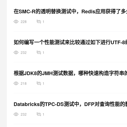
大模型解决方案
在SMC-R的透明替换测试中，Redis应用获得了
迁移与运维管理
快速部署 Dify，高效搭建 
228
1
专有云
10 分钟在聊天系统中增加
如何编写一个性能测试来比较通过如下进行UTF-
232
1
根据JDK8的JMH测试数据，哪种快速构造字符
218
1
Databricks的TPC-DS测试中，DFP对查询性
232
1