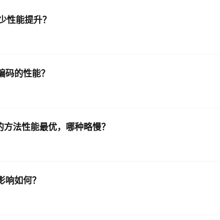
多少性能提升？
AI 应用
10分钟微调：让0.6B模型媲美235B模
多模态数据信
型
依托云原生高可用架构,实现Dify私有化部署
用1%尺寸在特定领域达到大模型90%以上效果
一个 AI 助手
超强辅助，Bol
即刻拥有 DeepSeek-R1 满血版
在企业官网、通讯软件中为客户提供 AI 客服
8编码的性能？
多种方案随心选，轻松解锁专属 DeepSeek
串的方法性能最优，哪种略慢？
能的影响如何？