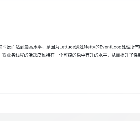
Deepseek-v4-pro
HappyHors
同享
万小智 AI 建站低至 15元/月
Qoder CN
AI 短剧/漫剧
云原生数据库 
快递物流查询
WordPress
成为服务伙
高校合作
点，立即开启云上创新
覆盖公网/内网、递归/权威、移动APP等全场景解析服务
送.CN域名，送备案服务码
基于千问大模型等，支持代码智能生成、研发智能问答
AI助力短剧
态智能体模型
旗舰 MoE 大模型，百万上下文与顶尖推理能力
图生视频，流
Ubuntu
服务生态伙伴
云工开物
企业应用
Works
Night Plan 支持 Qwen 3.8-Max
云原生大数据计算服务 MaxCompute
AI 办公
容器服务 Kub
NEW
GLM-5.2
Wan2.7-T
Red Hat
30+ 款产品免费体验
Data Agent 驱动的一站式 Data+AI 开发治理平台
夜间 5 折，Qwen/Meoo/TokenPlan 客户专享
面向分析的企业级SaaS模式云数据仓库
AI智能应用
提供一站式管
科研合作
视觉 Coding、空间感知、多模态思考等全面升级
1M上下文，专为长程任务能力而生
ERP
堂（旗舰版）
SUSE
智能客服
时反而达到最高水平，是因为Lettuce通过Netty的EventLoop处理所有R
CRM
防护产品
2个月
自动承接线索
连接，将业务线程的活跃度维持在一个可控的稳中有升的水平，从而提升了性
建站小程序
OA 办公系统
AI 应用构建
大模型原生
力提升
财税管理
模板建站
Qoder
大模型服务平台百炼-应用模版
HOT
NEW
面向真实软件
个人版上线、团队版降价；千问3.8-Max首发发尝鲜
丰富多元化的应用模版和解决方案
400电话
定制建站
万有无界
大模型服务平台百炼-智能体
方案
广告营销
模板小程序
的模型效果
灵活可视化地构建企业级 Agent
定制小程序
秒悟
人工智能平台 PAI
APP 开发
云端极速 AI 
新一代 AI 视频生成模型，深度适配广告营销等场景
AI Native 的算法工程平台，一站式完成建模、训练、推理服务部署
建站系统