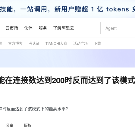
云市场
伙伴
服务
了解阿里云
践
官方博客
考认证
TIANCHI大赛
活动广场
下载
AI 特惠
数据与 API
成为产品伙伴
企业增值服务
最佳实践
价格计算器
AI 场景体
基础软件
产品伙伴合
阿里云认证
市场活动
配置报价
大模型
自助选配和估算价格
新方式
睿译宝，AI翻译排版一步到位
智启 AI 普惠权益
产品生态集成认证中心
企业支持计划
云上春晚
域名与网站
千问官方 MaaS 平台，为开发者和 Agent 而生，新用户赠送 1 亿 + tokens 额度
Qwen Aud
AI Coding
阿里云Maa
2026 阿里云
云服务器 E
为企业打
数据集
Windows
大模型认证
模型
NEW
NEW
交付可用成果
值低价云产品抢先购
上传文档即自动完成翻译和格式还原
至高享 1亿+免费 tokens，加速 Al 应用落地
提供智能易用的域名与建站服务
智能编程，一键
安全可靠、
产品生态伙伴
专家技术服务
云上奥运之旅
弹性计算合作
阿里云中企出
手机三要素
宝塔 Linux
全部认证
的性能在连接数达到200时反而达到了该模
价格优势
有专属领域专家
GLM-5.2：长任务时代开源旗舰模型
阿里云 OPC 创新助力计划
千问大模型
即刻拥有 DeepS
AI 电商营销
对象存储 O
大模型
产品生态伙伴工作台
企业增值服务台
云栖战略参考
云存储合作计
云栖大会
身份实名认证
CentOS
训练营
推动算力普惠，释放技术红利
最高返9万
多领域专家智能体,一键组建 AI 虚拟交付团队
快速构建应用程序和网站，即刻迈出上云第一步
至高百万元 Token 补贴，加速一人公司成长
多元化、高性能、安全可靠的大模型服务
真正可用的 1M 上下文,一次完成代码全链路开发
轻松解锁专属 Dee
从图文生成到
云上的中国
数据库合作计
活动全景
短信
Docker
图片和
站式影视创作平台
Hermes Agent，打造自进化智能体
Token Plan 模型订阅计划
数字证书管理服务（原SSL证书）
5 分钟轻松部署
AI 广告创作
无影云电脑
企业成长
NEW
信息公告
看见新力量
云网络合作计
OCR 文字识别
JAVA
证享300元代金券
可视化编排打通从文字构思到成片全链路闭环
全托管，含MySQL、PostgreSQL、SQL Server、MariaDB多引擎
自主进化，持久记忆，越用越聪明
Qwen3.8-Max 首发尝鲜，限时加量 10 倍，夜间低至2折
实现全站HTTPS，呈现可信的WEB访问
图文、视频一
随时随地安
到200时反而达到了该模式下的最高水平?
魔搭 Mode
Kimi-K3
HappyHors
NEW
loud
服务实践
官网公告
金融模力时刻
Salesforce O
版
发票查验
全能环境
Claude Code + GStack 打造工程团队
千问办公，限时限量积分加倍
Qoder
低代码高效构
AI 建站
短信服务
型
NEW
作计划
Kimi 最新旗舰模型，长程编程与推理利器
让文字生成流
计划
分享
版权
创新中心
魔搭 ModelSc
健康状态
理服务
让AI从“聊天伙伴”进化为能干活的“数字员工”
安装技能 GStack，拥有专属 AI 工程团队
你的AI工作搭子，覆盖日常办公高频场景
面向真实软件的智能体编程平台
0 代码专业建
客户案例
天气预报查询
操作系统
态合作计划