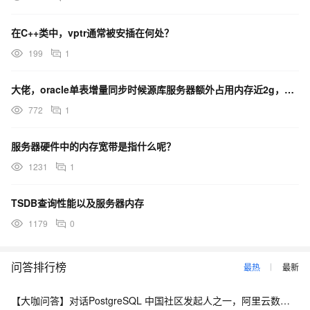
在C++类中，vptr通常被安插在何处？
199
1
大佬，oracle单表增量同步时候源库服务器额外占用内存近2g，这不正常吧
772
1
服务器硬件中的内存宽带是指什么呢？
1231
1
TSDB查询性能以及服务器内存
1179
0
问答排行榜
最热
最新
【大咖问答】对话PostgreSQL 中国社区发起人之一，阿里云数据库高级专家 德哥