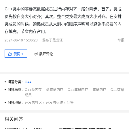
C++类中的非静态数据成员进行内存对齐一般分两步：首先，类成
员先按自身大小对齐；其次，整个类按最大成员大小对齐。在安排
类成员的时候，遵循成员从大到小的顺序声明可以避免不必要的内
存填充，节省内存占用。
2024-06-19 15:06:23
发布于黑龙江
举报
赞同
1
展开评论
问答分类：
C++
问答标签：
C++类内存
类成员内存
C++成员内存
成员内存
C++数据
成员
问答地址：
开发者社区
>
开发与运维
>
问答
相关问答