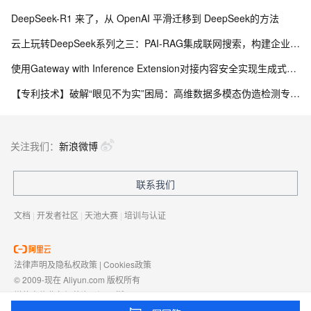
DeepSeek-R1 来了，从 OpenAI 平滑迁移到 DeepSeek的方法
云上玩转DeepSeek系列之三：PAI-RAG集成联网搜索，构建企业级智能助手
使用Gateway with Inference Extension对接内容安全实现生成式AI内容审查
【专利技术】破解“眼见不为实”困局：高维数据多模态伪造检测专利落地，筑牢数字内容安全防线（第3期）
关注我们：
新浪微博
联系我们
文档
|
开发者社区
|
天池大赛
|
培训与认证
法律声明及隐私权政策
|
Cookies政策
© 2009-现在 Aliyun.com 版权所有
增值电信业务经营许可证：
浙B2-20080101
域名注册服务机构许可：
浙D3-20210002