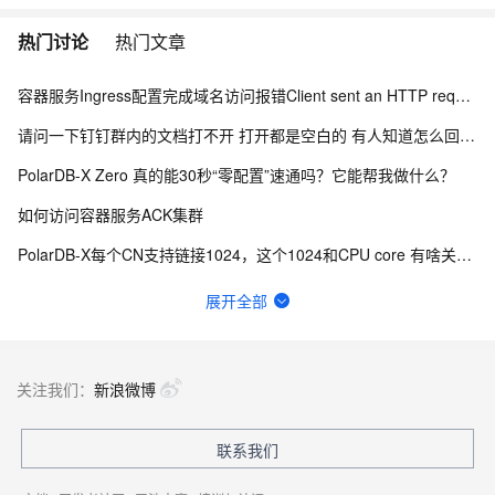
热门讨论
热门文章
容器服务Ingress配置完成域名访问报错Client sent an HTTP reques...
请问一下钉钉群内的文档打不开 打开都是空白的 有人知道怎么回事吗？
PolarDB-X Zero 真的能30秒“零配置”速通吗？它能帮我做什么？
如何访问容器服务ACK集群
PolarDB-X每个CN支持链接1024，这个1024和CPU core 有啥关系啊？
云原生数据库 PolarDB MySQL 版 属于信创名单里面的数据库吗？
展开全部
开发者参与开源软件项目有哪些好处？
PolarDB 属于信创名单里面的数据库吗？
关注我们：
新浪微博
polardb中如何查询表和sequence的关联啊？
联系我们
polardb mysql和polardb-x是啥区别？