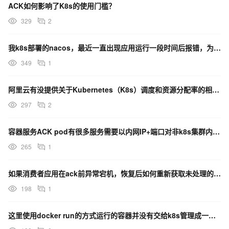
ACK如何影响了K8s的使用门槛？
329
2
我k8s部署的nacos，最近一直出现应用运行一段时间后报错，为什么？
349
1
阿里云有没提供关于Kubernetes（K8s）调度和资源分配率的相关文档和功能介绍？
297
2
容器服务ACK pod有很多服务需要以内网IP+端口对非k8s集群内部对内网开放？
265
1
如果消费者应用在ack前异常宕机，恢复后如何重新获取未处理的消息ID？
198
1
这里使用docker run的方式运行的容器并没有交给k8s管理成一个pod来运行什么情况？