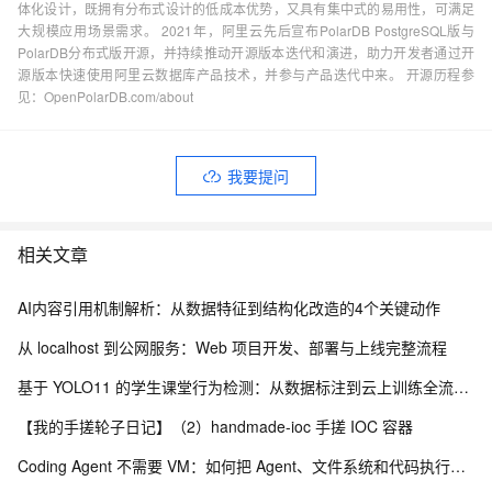
体化设计，既拥有分布式设计的低成本优势，又具有集中式的易用性，可满足
大规模应用场景需求。 2021年，阿里云先后宣布PolarDB PostgreSQL版与
PolarDB分布式版开源，并持续推动开源版本迭代和演进，助力开发者通过开
源版本快速使用阿里云数据库产品技术，并参与产品迭代中来。 开源历程参
见：OpenPolarDB.com/about
我要提问
相关文章
AI内容引用机制解析：从数据特征到结构化改造的4个关键动作
从 localhost 到公网服务：Web 项目开发、部署与上线完整流程
基于 YOLO11 的学生课堂行为检测：从数据标注到云上训练全流程实践
【我的手搓轮子日记】（2）handmade-ioc 手搓 IOC 容器
Coding Agent 不需要 VM：如何把 Agent、文件系统和代码执行拆出虚拟机