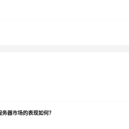
AI 应用
10分钟微调：让0.6B模型媲美235B模
多模态数据信
型
依托云原生高可用架构,实现Dify私有化部署
用1%尺寸在特定领域达到大模型90%以上效果
一个 AI 助手
超强辅助，Bol
即刻拥有 DeepSeek-R1 满血版
在企业官网、通讯软件中为客户提供 AI 客服
多种方案随心选，轻松解锁专属 DeepSeek
6服务器市场的表现如何？