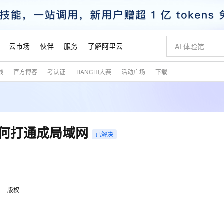
云市场
伙伴
服务
了解阿里云
践
官方博客
考认证
TIANCHI大赛
活动广场
下载
AI 特惠
数据与 API
成为产品伙伴
企业增值服务
最佳实践
价格计算器
AI 场景体
基础软件
产品伙伴合
阿里云认证
市场活动
配置报价
大模型
自助选配和估算价格
新方式
睿译宝，AI翻译排版一步到位
智启 AI 普惠权益
产品生态集成认证中心
企业支持计划
云上春晚
域名与网站
千问官方 MaaS 平台，为开发者和 Agent 而生，新用户赠送 1 亿 + tokens 额度
Qwen Aud
AI Coding
阿里云Maa
2026 阿里云
云服务器 E
为企业打
数据集
Windows
大模型认证
模型
NEW
NEW
交付可用成果
值低价云产品抢先购
上传文档即自动完成翻译和格式还原
至高享 1亿+免费 tokens，加速 Al 应用落地
提供智能易用的域名与建站服务
智能编程，一键
安全可靠、
产品生态伙伴
专家技术服务
云上奥运之旅
弹性计算合作
阿里云中企出
手机三要素
宝塔 Linux
全部认证
如何打通成局域网
价格优势
已解决
有专属领域专家
GLM-5.2：长任务时代开源旗舰模型
阿里云 OPC 创新助力计划
千问大模型
即刻拥有 DeepS
AI 电商营销
对象存储 O
大模型
产品生态伙伴工作台
企业增值服务台
云栖战略参考
云存储合作计
云栖大会
身份实名认证
CentOS
训练营
推动算力普惠，释放技术红利
最高返9万
多领域专家智能体,一键组建 AI 虚拟交付团队
快速构建应用程序和网站，即刻迈出上云第一步
至高百万元 Token 补贴，加速一人公司成长
多元化、高性能、安全可靠的大模型服务
真正可用的 1M 上下文,一次完成代码全链路开发
轻松解锁专属 Dee
从图文生成到
云上的中国
数据库合作计
活动全景
短信
Docker
图片和
站式影视创作平台
Hermes Agent，打造自进化智能体
Token Plan 模型订阅计划
数字证书管理服务（原SSL证书）
5 分钟轻松部署
AI 广告创作
无影云电脑
企业成长
NEW
信息公告
看见新力量
云网络合作计
OCR 文字识别
JAVA
证享300元代金券
可视化编排打通从文字构思到成片全链路闭环
全托管，含MySQL、PostgreSQL、SQL Server、MariaDB多引擎
自主进化，持久记忆，越用越聪明
Qwen3.8-Max 首发尝鲜，限时加量 10 倍，夜间低至2折
实现全站HTTPS，呈现可信的WEB访问
图文、视频一
随时随地安
魔搭 Mode
Kimi-K3
HappyHors
版权
NEW
loud
服务实践
官网公告
金融模力时刻
Salesforce O
版
发票查验
全能环境
Claude Code + GStack 打造工程团队
千问办公，限时限量积分加倍
Qoder
低代码高效构
AI 建站
短信服务
型
NEW
作计划
Kimi 最新旗舰模型，长程编程与推理利器
让文字生成流
计划
创新中心
魔搭 ModelSc
健康状态
理服务
让AI从“聊天伙伴”进化为能干活的“数字员工”
安装技能 GStack，拥有专属 AI 工程团队
你的AI工作搭子，覆盖日常办公高频场景
面向真实软件的智能体编程平台
0 代码专业建
客户案例
天气预报查询
操作系统
态合作计划