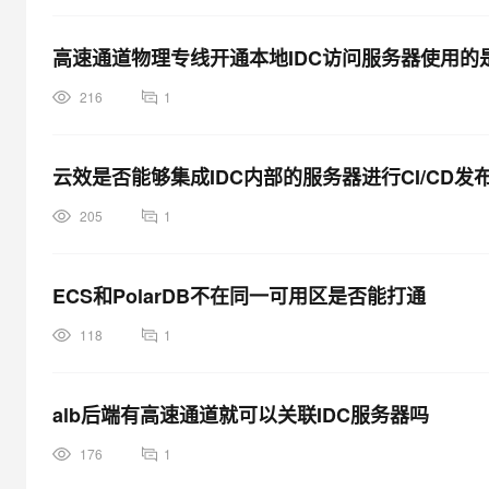
高速通道物理专线开通本地IDC访问服务器使用的是
216
1
云效是否能够集成IDC内部的服务器进行CI/CD发
205
1
ECS和PolarDB不在同一可用区是否能打通
118
1
alb后端有高速通道就可以关联IDC服务器吗
176
1