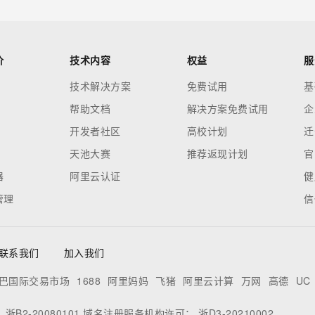
价
技术内容
权益
服
技术解决方案
免费试用
基
帮助文档
解决方案免费试用
企
开发者社区
高校计划
迁
天池大赛
推荐返现计划
官
器
阿里云认证
健
管理
信
联系我们
加入我们
巴国际交易市场
1688
阿里妈妈
飞猪
阿里云计算
万网
高德
UC
：
浙B2-20080101
域名注册服务机构许可：
浙D3-20210002