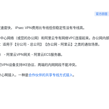
Deepseek-v4-pro
HappyHors
同享
万小智 AI 建站低至 15元/月
Qoder CN
AI 短剧/漫剧
云原生数据库 
快递物流查询
WordPress
成为服务伙
高校合作
点，立即开启云上创新
覆盖公网/内网、递归/权威、移动APP等全场景解析服务
送.CN域名，送备案服务码
基于千问大模型等，支持代码智能生成、研发智能问答
AI助力短剧
态智能体模型
旗舰 MoE 大模型，百万上下文与顶尖推理能力
图生视频，流
Ubuntu
官方回答
服务生态伙伴
云工开物
企业应用
Works
Night Plan 支持 Qwen 3.8-Max
云原生大数据计算服务 MaxCompute
AI 办公
容器服务 Kub
NEW
GLM-5.2
Wan2.7-T
Red Hat
30+ 款产品免费体验
Data Agent 驱动的一站式 Data+AI 开发治理平台
夜间 5 折，Qwen/Meoo/TokenPlan 客户专享
面向分析的企业级SaaS模式云数据仓库
AI智能应用
提供一站式管
科研合作
视觉 Coding、空间感知、多模态思考等全面升级
1M上下文，专为长程任务能力而生
速度快， IPsec VPN费用比专线低但稳定性没有专线高。
ERP
堂（旗舰版）
SUSE
智能客服
CRM
地数据中心网络（或您的办公网）和阿里云专有网络VPC连接起来。办公网内部
防护产品
2个月
自动承接线索
建站小程序
适用于【分公司 - 总公司】【办公网 - 阿里云】之类的通信场景。
OA 办公系统
AI 应用构建
大模型原生
力提升
- 阿里云VPN网关 - 阿里云ECS服务器。
财税管理
模板建站
Qoder
大模型服务平台百炼-应用模版
HOT
NEW
面向真实软件
个人版上线、团队版降价；千问3.8-Max首发发尝鲜
丰富多元化的应用模版和解决方案
400电话
定制建站
的VPN设备支持IKE协议、两端的内网网段不能冲突。
万有无界
大模型服务平台百炼-智能体
方案
广告营销
模板小程序
专心啊接入，一种是
合作伙伴的共享专线方式接入
。
的模型效果
灵活可视化地构建企业级 Agent
定制小程序
秒悟
人工智能平台 PAI
APP 开发
云端极速 AI 
新一代 AI 视频生成模型，深度适配广告营销等场景
AI Native 的算法工程平台，一站式完成建模、训练、推理服务部署
建站系统