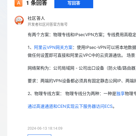
存储
天池大赛
1
条回答
写回答
Qwen3.7-Plus
云解析DNS
解决方案免费试用 新老
电子合同
最高领取价值200元试用
能看、能想、能动手的多模
安全
网络与CDN
AI 算法大赛
畅捷通
社区答人
大数据开发治理平台 Data
AI 产品 免费试用
网络
开发者社区问答官方账号
安全
云开发大赛
Qwen3-VL-Plus
Tableau 订阅
1亿+ 大模型 tokens 和 
有两个方案：物理专线和IPsecVPN方案；专线费用高稳定
可观测
入门学习赛
中间件
AI空中课堂在线直播课
云防火墙
140+云产品 免费试用
1、
阿里云VPN网关方案
：使用IPsec-VPN可以将本
上云与迁云
云原生的云上边界网络安全
产品新客免费试用，最长1
数据库
生态解决方案
做任何设置即可直接和阿里云VPC中的云资源通信。 场景：
大模型服务
企业出海
大模型ACA认证体验
大数据计算
助力企业全员 AI 认知与能
网络架构为：公司局域网 - 公司出口设备（防火墙/路由器） 
行业生态解决方案
千问AI平台-Token Plan
政企业务
媒体服务
开发者生态解决方案
要求：两端的VPN设备都必须具有固定静态公网IP、两端
企业服务与云通信
千问AI平台-模型体验
AI 开发和 AI 应用解决
2、物理专线方案： 物理专线分为两种：一种是
独享
物理
在线体验全尺寸、多种模态
域名与网站
通过高速通道和CEN实现云下服务器访问ECS
。
Happy 系列大模型
终端用户计算
Serverless
2024-06-13 18:14:09
开发工具