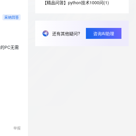
安全
【精品问答】python技术1000问(1)
我要投诉
e-1.1-I2V
Cosyvoice-V3-Flash
PolarDB
上云场景组合购
Milvus 弹性伸缩功能新增节
伴
漫剧创作，剧本、分镜、视频高效生成
100%兼容MySQL、PostgreSQL，兼容Oracle，支持集中和分布式
覆盖90%+业务场景，专享组合折扣价
点支持范围
畅自然，细节丰富
高表现力语音合成大模型，语音克隆听感自然
VPN
采纳回答
ernetes 版 ACK
云聚AI 严选权益
AI 原生数据库服务发布
SSL 证书
2V
Fun-ASR
，一键激活高效办公新体验
理容器应用的 K8s 服务
精选AI产品，从模型到应用全链提效
Agent 数据网关
还有其他疑问?
咨询AI助理
文戏情感细腻自然，动作戏激烈拳拳到肉，实现更强表演能力
支持中英文自由切换，具备更强的噪声鲁棒性
堡垒机
AI 用量加速计划
云原生数据库 PolarDB
防火墙
的PC无需
、识别商机，让客服更高效、服务更出色。
新老同享，达量后返
Agentic Database 发布
主机安全
应用
千问办公
NEW
AI 应用及服务市场
的智能体编程平台
一站式AI生产力平台
AI 应用
伶鹊
企业级人与Agent协作平台，接入和调度多个数字员工
智能客服平台，对话机器人、对话分析、智能外呼
大模型
大模型服务平台百炼 - 全妙
自然语言处理
应用创作平台
多模态内容创作工具，已接入 DeepSeek
数据标注
举报
机器学习