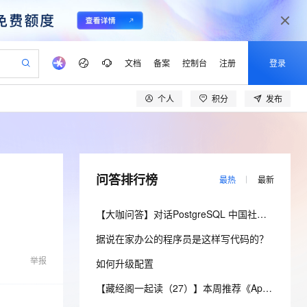
文档
备案
控制台
注册
登录
个人
积分
发布
验
作计划
器
AI 活动
专业服务
服务伙伴合作计划
开发者社区
加入我们
产品动态
服务平台百炼
阿里云 OPC 创新助力计划
一站式生成采购清单，支持单品或批量购买
io：打造专属 AI 语音助手
S产品伙伴计划（繁花）
峰会
CS
造的大模型服务与应用开发平台
一句话生成原生可编辑精美 PPT 文稿
AI 生产力先锋
Al MaaS 服务伙伴赋能合作
域名
博文
Careers
至高可申请百万元
Qwen3.8-Max 模型上线
开启高性价比 AI 编程新体验
弹性可伸缩的云计算服务
Qwen-Audio-3.0-Realtime 端到端实时语音角色扮演
输入一句话想法, 轻松生成专业的 PPT
先锋实践拓展 AI 生产力的边界
Token 补贴，五大权
计划
海大会
伙伴信用分合作计划
商标
问答
社会招聘
问答排行榜
最热
最新
益加速 OPC 成功
eek-V4-Pro
SS
一键部署幻兽帕鲁游戏服务器
飞天发布时刻
HOT
Open Search 向量检索版支
划
备案
电子书
校园招聘
pSeek-V4-Pro
视频创作，一键激活电商全链路生产力
稳定、安全、高性价比、高性能的云存储服务
一键购买专属联机服务器，轻松开启游戏
所见，即是所愿
持视频检索 Pipeline 功能
更多支持
【大咖问答】对话PostgreSQL 中国社区发起人之一，阿里云数据库高级专家 德哥
划
公司注册
镜像站
视频生成
语音识别与合成
专属 QwenPaw
漫剧工坊：一站式动画创作平台
AI 实训营
HOT
应用身份服务 (IDaaS)
据说在家办公的程序员是这样写代码的？
合作伙伴培训与认证
划
上云迁移
站生成，高效打造优质广告素材
全接入的云上超级电脑
从聊天伙伴进化为能主动干活的本地数字员工
快速生产连贯的高质量长漫剧
从基础到进阶，Agent 创客手把手教你
OpenClaw 管理能力上线
lScope
我要反馈
e-1.1-T2V
Qwen3-TTS-Flash
举报
如何升级配置
查询合作伙伴
n Alibaba Cloud ISV 合作
代维服务
建企业门户网站
10 分钟搭建微信、支付宝小程序
MaxCompute MaxFrame 提
畅细腻的高质量视频
离线语音合成大模型，多语言方言自适应，低延迟高稳定
创新加速
ope
登录合作伙伴管理后台
【藏经阁一起读（27）】本周推荐《Apache Flink案例集（2022版）》，你有哪些心得？
我要建议
站，无忧落地极速上线
以可视化方式快速构建移动和 PC 门户网站
国内短信简单易用，安全可靠，秒级触达，全球覆盖200+国家和地区。
高效部署网站，快速应用到小程序
供自动弹性内存功能