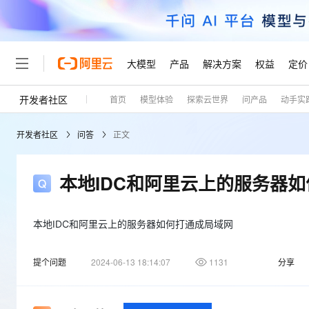
大模型
产品
解决方案
权益
定价
开发者社区
首页
模型体验
探索云世界
问产品
动手实
大模型
产品
解决方案
权益
定价
云市场
伙伴
服务
了解阿里云
精选产品
精选解决方案
普惠上云
产品定价
精选商城
成为销售伙伴
售前咨询
为什么选择阿里云
千问AI平台
开发者社区
问答
正文
了解云产品的定价详情
大模型服务平台百炼
千问办公，解锁你的工作
普惠上云 官方力荐
分销伙伴
在线服务
网站建设
什么是云计算
大
大模型服务与应用平台
企业级Agent产品，直接
云服务器38元/年起，超
咨询伙伴
多端小程序
技术领先
本地IDC和阿里云上的服务器
云上成本管理
售后服务
轻量应用服务器
Agency Agents：拥
官方推荐返现计划
大模型
精选产品
精选解决方案
Salesforce 国际版订阅
稳定可靠
管理和优化成本
推荐新用户得奖励，单订单
销售伙伴合作计划
自助服务
友盟天域
安全合规
人工智能与机器学习
AI
本地IDC和阿里云上的服务器如何打通成局域网
文本生成
云数据库 RDS
HappyHorse 打造一
云工开物
无影生态合作计划
在线服务
观测云
分析师报告
高校专属算力普惠，学生认
计算
互联网应用开发
Qwen3.8-Max
提个问题
2024-06-13 18:14:07
1131
分享
HOT
Salesforce On Alibaba C
工单服务
Tuya 物联网平台阿里云
研究报告与白皮书
人工智能平台 PAI
快速拥有专属 OpenClaw
大模
Consulting Partner 合
大数据
容器
智能体时代全能旗舰模型
免费试用
短信专区
一站式AI开发、训练和推
蓝凌 OA
AI 大模型销售与服务生
现代化应用