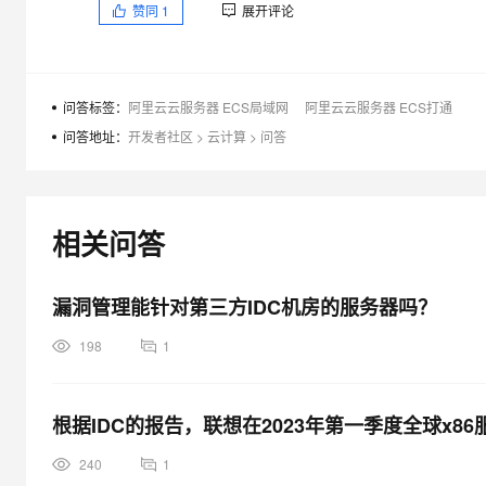
赞同
1
展开评论
大模型解决方案
迁移与运维管理
快速部署 Dify，高效搭建 
专有云
问答标签：
阿里云云服务器 ECS局域网
阿里云云服务器 ECS打通
10 分钟在聊天系统中增加
问答地址：
开发者社区
>
云计算
>
问答
相关问答
漏洞管理能针对第三方IDC机房的服务器吗？
198
1
根据IDC的报告，联想在2023年第一季度全球x8
240
1