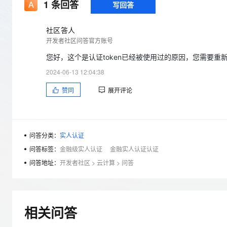
存储
天池大赛
1
条回答
写回答
Qwen3.7-Plus
云解析DNS
解决方案免费试用 新老
电子合同
最高领取价值200元试用
能看、能想、能动手的多模
安全
网络与CDN
AI 算法大赛
畅捷通
社区答人
大数据开发治理平台 Data
AI 产品 免费试用
网络
开发者社区问答官方账号
安全
云开发大赛
Qwen3-VL-Plus
Tableau 订阅
1亿+ 大模型 tokens 和 
您好，这个是认证token已经被使用过的原因，您需要重新
可观测
入门学习赛
中间件
AI空中课堂在线直播课
云防火墙
140+云产品 免费试用
2024-06-13 12:04:38
上云与迁云
云原生的云上边界网络安全
产品新客免费试用，最长1
数据库
赞同
展开评论
生态解决方案
大模型服务
企业出海
大模型ACA认证体验
大数据计算
助力企业全员 AI 认知与能
行业生态解决方案
千问AI平台-Token Plan
政企业务
媒体服务
开发者生态解决方案
问答分类：
实人认证
企业服务与云通信
问答标签：
金融级实人认证
金融实人认证认证
千问AI平台-模型体验
AI 开发和 AI 应用解决
在线体验全尺寸、多种模态
问答地址：
开发者社区
>
云计算
>
问答
域名与网站
Happy 系列大模型
终端用户计算
Serverless
相关问答
开发工具