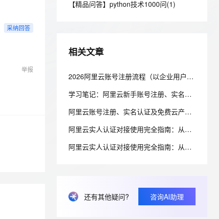
安全
【精品问答】python技术1000问(1)
我要投诉
e-1.1-I2V
Cosyvoice-V3-Flash
PolarDB
上云场景组合购
伴
Qoder CN V1.7.0 发布
漫剧创作，剧本、分镜、视频高效生成
100%兼容MySQL、PostgreSQL，兼容Oracle，支持集中和分布式
覆盖90%+业务场景，专享组合折扣价
畅自然，细节丰富
高表现力语音合成大模型，语音克隆听感自然
VPN
采纳回答
ernetes 版 ACK
云聚AI 严选权益
云安全中心 AI BAS 智能自动
SSL 证书
2V
Fun-ASR
，一键激活高效办公新体验
理容器应用的 K8s 服务
精选AI产品，从模型到应用全链提效
化模拟渗透攻击产品发布
相关文章
文戏情感细腻自然，动作戏激烈拳拳到肉，实现更强表演能力
支持中英文自由切换，具备更强的噪声鲁棒性
堡垒机
AI 用量加速计划
DataWorks ChatBI 会话支持
举报
防火墙
2026阿里云账号注册流程（以企业用户为例）注册材料、实名认证、企业上云补贴及问题解答FAQ
、识别商机，让客服更高效、服务更出色。
新老同享，达量后返
上传临时文件分析
主机安全
应用
学习笔记：阿里云新手账号注册、实名认证、选购ECS云服务器、部署管理指南
阿里云账号注册、实名认证及免费云产品申请流程
千问办公
NEW
AI 应用及服务市场
的智能体编程平台
一站式AI生产力平台
阿里云实人认证对接使用完全指南：从产品选型到代码落地
AI 应用
伶鹊
阿里云实人认证对接使用完全指南：从产品选型到代码落地
企业级人与Agent协作平台，接入和调度多个数字员工
智能客服平台，对话机器人、对话分析、智能外呼
大模型
大模型服务平台百炼 - 全妙
自然语言处理
应用创作平台
多模态内容创作工具，已接入 DeepSeek
数据标注
还有其他疑问?
咨询AI助理
机器学习