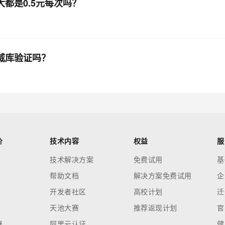
都是0.5元每次吗？
威库验证吗？
价
技术内容
权益
服
技术解决方案
免费试用
基
帮助文档
解决方案免费试用
企
开发者社区
高校计划
迁
天池大赛
推荐返现计划
官
器
阿里云认证
健