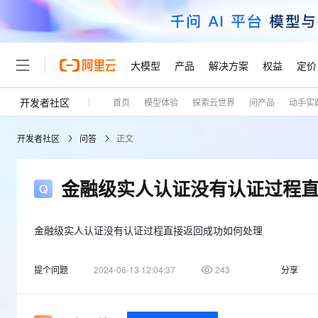
大模型
产品
解决方案
权益
定价
开发者社区
首页
模型体验
探索云世界
问产品
动手实
大模型
产品
解决方案
权益
定价
云市场
伙伴
服务
了解阿里云
精选产品
精选解决方案
普惠上云
产品定价
精选商城
成为销售伙伴
售前咨询
为什么选择阿里云
千问AI平台
开发者社区
问答
正文
了解云产品的定价详情
大模型服务平台百炼
睿译宝，AI翻译排版一
普惠上云 官方力荐
分销伙伴
在线服务
网站建设
什么是云计算
大
大模型服务与应用平台
上传文档即自动完成翻译和
云服务器38元/年起，超
咨询伙伴
多端小程序
技术领先
金融级实人认证没有认证过程
云上成本管理
售后服务
轻量应用服务器
GLM-5.2：长任务时代
官方推荐返现计划
大模型
精选产品
精选解决方案
Salesforce 国际版订阅
稳定可靠
管理和优化成本
推荐新用户得奖励，单订单
销售伙伴合作计划
自助服务
友盟天域
安全合规
人工智能与机器学习
AI
金融级实人认证没有认证过程直接返回成功如何处理
文本生成
云数据库 RDS
Hermes Agent，打造
云工开物
无影生态合作计划
在线服务
观测云
分析师报告
自主进化，持久记忆，越用
高校专属算力普惠，学生认
计算
互联网应用开发
Qwen3.8-Max
提个问题
2024-06-13 12:04:37
243
分享
HOT
Salesforce On Alibaba C
工单服务
Tuya 物联网平台阿里云
研究报告与白皮书
人工智能平台 PAI
快速拥有专属 OpenClaw
大模
Consulting Partner 合
大数据
容器
智能体时代全能旗舰模型
免费试用
短信专区
一站式AI开发、训练和推
蓝凌 OA
AI 大模型销售与服务生
现代化应用