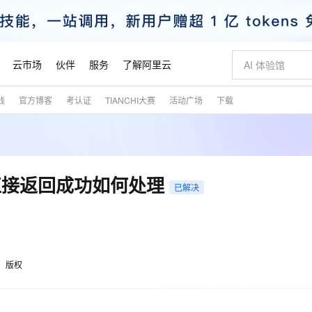
云市场
伙伴
服务
了解阿里云
践
官方博客
考认证
TIANCHI大赛
活动广场
下载
AI 特惠
数据与 API
成为产品伙伴
企业增值服务
最佳实践
价格计算器
AI 场景体
基础软件
产品伙伴合
阿里云认证
市场活动
配置报价
大模型
自助选配和估算价格
步到位
智启 AI 普惠权益
产品生态集成认证中心
企业支持计划
云上春晚
域名与网站
Qwen Audio：打造专属 AI 语音助手
千问官方 MaaS 平台，为开发者和 Agent 而生，新用户赠送 1 亿 + tokens 额度
一句话生成原生
AI Coding
阿里云Maa
2026 阿里云
云服务器 E
为企业打
数据集
Windows
大模型认证
模型
NEW
NEW
格式还原
值低价云产品抢先购
至高享 1亿+免费 tokens，加速 Al 应用落地
提供智能易用的域名与建站服务
Qwen-Audio-3.0-Realtime 端到端实时语音角色扮演
输入一句话想法,
智能编程，一键
安全可靠、
产品生态伙伴
专家技术服务
云上奥运之旅
弹性计算合作
阿里云中企出
手机三要素
宝塔 Linux
全部认证
直接返回成功如何处理
价格优势
已解决
开源旗舰模型
即刻拥有 DeepSeek-V4-Pro
阿里云 OPC 创新助力计划
千问大模型
一键部署幻兽
AI 电商营销
对象存储 O
大模型
产品生态伙伴工作台
企业增值服务台
云栖战略参考
云存储合作计
云栖大会
身份实名认证
CentOS
训练营
推动算力普惠，释放技术红利
最高返9万
真正可用的 1M 上下文,一次完成代码全链路开发
快速构建应用程序和网站，即刻迈出上云第一步
轻松解锁专属 DeepSeek-V4-Pro
至高百万元 Token 补贴，加速一人公司成长
多元化、高性能、安全可靠的大模型服务
一键购买专属
从图文生成到
云上的中国
数据库合作计
活动全景
短信
Docker
图片和
自进化智能体
5 分钟轻松部署专属 QwenPaw
Token Plan 模型订阅计划
数字证书管理服务（原SSL证书）
高效搭建 AI
AI 广告创作
无影云电脑
企业成长
NEW
HOT
信息公告
看见新力量
云网络合作计
OCR 文字识别
JAVA
越聪明
证享300元代金券
全托管，含MySQL、PostgreSQL、SQL Server、MariaDB多引擎
Qwen3.8-Max 首发尝鲜，限时加量 10 倍，夜间低至2折
实现全站 HTTPS，呈现可信的 Web 访问
从聊天伙伴进化为能主动干活的本地数字员工
图文、视频一
随时随地安
魔搭 Mode
Kimi-K3
HappyHors
版权
NEW
loud
服务实践
官网公告
金融模力时刻
Salesforce O
版
发票查验
全能环境
Claude Code + GStack 打造工程团队
千问办公，限时限量积分加倍
Qoder
低代码高效构
AI 建站
短信服务
型
NEW
作计划
Kimi 最新旗舰模型，长程编程与推理利器
让文字生成流
计划
创新中心
魔搭 ModelSc
健康状态
理服务
让AI从“聊天伙伴”进化为能干活的“数字员工”
安装技能 GStack，拥有专属 AI 工程团队
你的AI工作搭子，覆盖日常办公高频场景
面向真实软件的智能体编程平台
0 代码专业建
客户案例
天气预报查询
操作系统
态合作计划