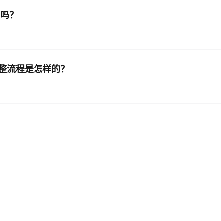
序吗？
AI 应用
10分钟微调：让0.6B模型媲美235B模
多模态数据信
型
依托云原生高可用架构,实现Dify私有化部署
用1%尺寸在特定领域达到大模型90%以上效果
一个 AI 助手
超强辅助，Bol
整流程是怎样的？
即刻拥有 DeepSeek-R1 满血版
在企业官网、通讯软件中为客户提供 AI 客服
多种方案随心选，轻松解锁专属 DeepSeek