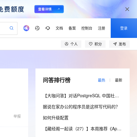
文档
备案
控制台
注册
登录
个人
积分
发布
验
作计划
器
AI 活动
专业服务
服务伙伴合作计划
开发者社区
加入我们
产品动态
服务平台百炼
阿里云 OPC 创新助力计划
一站式生成采购清单，支持单品或批量购买
可编辑精美 PPT 文稿
S产品伙伴计划（繁花）
峰会
CS
造的大模型服务与应用开发平台
Agency Agents：拥有专属领域专家
AI 生产力先锋
Al MaaS 服务伙伴赋能合作
域名
博文
Careers
PolarDB Agentic Database
至高可申请百万元
 轻松生成专业的 PPT
开启高性价比 AI 编程新体验
弹性可伸缩的云计算服务
先锋实践拓展 AI 生产力的边界
发布
多领域专家智能体,一键组建 AI 虚拟交付团队
Token 补贴，五大权
计划
海大会
伙伴信用分合作计划
商标
问答
社会招聘
问答排行榜
最热
最新
益加速 OPC 成功
帕鲁游戏服务器
SS
HappyHorse 打造一站式影视创作平台
飞天发布时刻
HOT
秒悟 Meoo CLI 支持一键部
划
备案
电子书
校园招聘
联机服务器，轻松开启游戏
视频创作，一键激活电商全链路生产力
稳定、安全、高性价比、高性能的云存储服务
所见，即是所愿
署项目至阿里云账号
可视化编排打通从文字构思到成片全链路闭环
更多支持
【大咖问答】对话PostgreSQL 中国社区发起人之一，阿里云数据库高级专家 德哥
划
公司注册
镜像站
视频生成
语音识别与合成
 智能体与工作流应用
漫剧工坊：一站式动画创作平台
AI 实训营
Flink OSS 支持
据说在家办公的程序员是这样写代码的？
合作伙伴培训与认证
划
上云迁移
站生成，高效打造优质广告素材
全接入的云上超级电脑
通过阿里云百炼高效搭建AI应用,助力高效开发
快速生产连贯的高质量长漫剧
从基础到进阶，Agent 创客手把手教你
AssumeRole 角色自定义
lScope
我要反馈
e-1.1-T2V
Qwen3-TTS-Flash
举报
如何升级配置
查询合作伙伴
n Alibaba Cloud ISV 合作
代维服务
建企业门户网站
10 分钟搭建微信、支付宝小程序
百炼 Qwen3.7-Flash 系列模
畅细腻的高质量视频
离线语音合成大模型，多语言方言自适应，低延迟高稳定
创新加速
ope
登录合作伙伴管理后台
【藏经阁一起读（27）】本周推荐《Apache Flink案例集（2022版）》，你有哪些心得？
我要建议
站，无忧落地极速上线
以可视化方式快速构建移动和 PC 门户网站
国内短信简单易用，安全可靠，秒级触达，全球覆盖200+国家和地区。
高效部署网站，快速应用到小程序
型发布