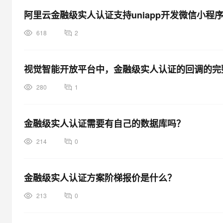
大模型解决方案
阿里云金融级实人认证支持uniapp开发微信小程
迁移与运维管理
快速部署 Dify，高效搭建 
618
2
专有云
10 分钟在聊天系统中增加
视觉智能开放平台中，金融级实人认证的回调的完
280
1
金融级实人认证需要有自己的数据库吗？
214
0
金融级实人认证方案阶梯报价是什么？
213
0