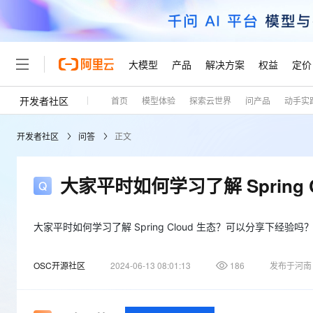
大模型
产品
解决方案
权益
定价
开发者社区
首页
模型体验
探索云世界
问产品
动手实
大模型
产品
解决方案
权益
定价
云市场
伙伴
服务
了解阿里云
精选产品
精选解决方案
普惠上云
产品定价
精选商城
成为销售伙伴
售前咨询
为什么选择阿里云
千问AI平台
开发者社区
问答
正文
了解云产品的定价详情
大模型服务平台百炼
千问办公，解锁你的工作
普惠上云 官方力荐
分销伙伴
在线服务
网站建设
什么是云计算
大
大模型服务与应用平台
企业级Agent产品，直接
云服务器38元/年起，超
咨询伙伴
多端小程序
技术领先
大家平时如何学习了解 Spring
云上成本管理
售后服务
轻量应用服务器
Agency Agents：拥
官方推荐返现计划
大模型
精选产品
精选解决方案
Salesforce 国际版订阅
稳定可靠
管理和优化成本
推荐新用户得奖励，单订单
销售伙伴合作计划
自助服务
友盟天域
安全合规
人工智能与机器学习
AI
大家平时如何学习了解 Spring Cloud 生态？可以分享下经验吗
文本生成
云数据库 RDS
HappyHorse 打造一
云工开物
无影生态合作计划
在线服务
观测云
分析师报告
高校专属算力普惠，学生认
计算
互联网应用开发
Qwen3.8-Max
OSC开源社区
2024-06-13 08:01:13
186
发布于河南
HOT
Salesforce On Alibaba C
工单服务
Tuya 物联网平台阿里云
研究报告与白皮书
人工智能平台 PAI
快速拥有专属 OpenClaw
大模
Consulting Partner 合
大数据
容器
智能体时代全能旗舰模型
免费试用
短信专区
一站式AI开发、训练和推
蓝凌 OA
AI 大模型销售与服务生
现代化应用