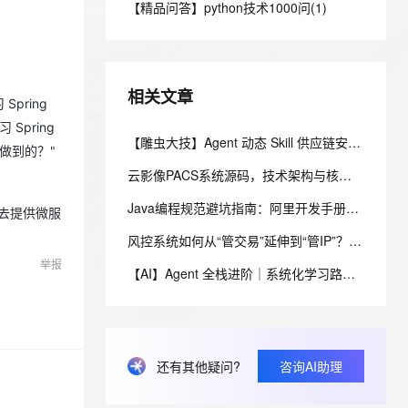
安全
【精品问答】python技术1000问(1)
我要投诉
e-1.1-I2V
Cosyvoice-V3-Flash
PolarDB
上云场景组合购
Milvus 弹性伸缩功能新增节
伴
漫剧创作，剧本、分镜、视频高效生成
100%兼容MySQL、PostgreSQL，兼容Oracle，支持集中和分布式
覆盖90%+业务场景，专享组合折扣价
点支持范围
畅自然，细节丰富
高表现力语音合成大模型，语音克隆听感自然
VPN
ernetes 版 ACK
云聚AI 严选权益
AI 原生数据库服务发布
SSL 证书
2V
Fun-ASR
，一键激活高效办公新体验
理容器应用的 K8s 服务
精选AI产品，从模型到应用全链提效
Agent 数据网关
相关文章
文戏情感细腻自然，动作戏激烈拳拳到肉，实现更强表演能力
支持中英文自由切换，具备更强的噪声鲁棒性
Spring
堡垒机
AI 用量加速计划
 Spring
云原生数据库 PolarDB
防火墙
【雕虫大技】Agent 动态 Skill 供应链安全加固（一）：消费侧三层防线实战
、识别商机，让客服更高效、服务更出色。
新老同享，达量后返
Agentic Database 发布
怎么做到的？"
主机安全
应用
云影像PACS系统源码，技术架构与核心特性解析
Java编程规范避坑指南：阿里开发手册15条强制规约实战解析
千问办公
机制去提供微服
NEW
AI 应用及服务市场
的智能体编程平台
一站式AI生产力平台
风控系统如何从“管交易”延伸到“管IP”？IP风险画像落地指南
AI 应用
举报
伶鹊
【AI】Agent 全栈进阶｜系统化学习路线专题
企业级人与Agent协作平台，接入和调度多个数字员工
智能客服平台，对话机器人、对话分析、智能外呼
大模型
大模型服务平台百炼 - 全妙
自然语言处理
应用创作平台
多模态内容创作工具，已接入 DeepSeek
数据标注
还有其他疑问?
咨询AI助理
机器学习