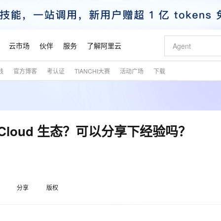
云市场
伙伴
服务
了解阿里云
践
官方博客
考认证
TIANCHI大赛
活动广场
下载
AI 特惠
数据与 API
成为产品伙伴
企业增值服务
最佳实践
价格计算器
AI 场景体
基础软件
产品伙伴合
阿里云认证
市场活动
配置报价
大模型
自助选配和估算价格
新方式
睿译宝，AI翻译排版一步到位
智启 AI 普惠权益
产品生态集成认证中心
企业支持计划
云上春晚
域名与网站
千问官方 MaaS 平台，为开发者和 Agent 而生，新用户赠送 1 亿 + tokens 额度
Qwen Aud
AI Coding
阿里云Maa
2026 阿里云
云服务器 E
为企业打
数据集
Windows
大模型认证
模型
NEW
NEW
交付可用成果
值低价云产品抢先购
上传文档即自动完成翻译和格式还原
至高享 1亿+免费 tokens，加速 Al 应用落地
提供智能易用的域名与建站服务
智能编程，一键
安全可靠、
产品生态伙伴
专家技术服务
云上奥运之旅
弹性计算合作
阿里云中企出
手机三要素
宝塔 Linux
全部认证
 Cloud 生态？可以分享下经验吗？
价格优势
有专属领域专家
GLM-5.2：长任务时代开源旗舰模型
阿里云 OPC 创新助力计划
千问大模型
即刻拥有 DeepS
AI 电商营销
对象存储 O
大模型
产品生态伙伴工作台
企业增值服务台
云栖战略参考
云存储合作计
云栖大会
身份实名认证
CentOS
训练营
推动算力普惠，释放技术红利
最高返9万
多领域专家智能体,一键组建 AI 虚拟交付团队
快速构建应用程序和网站，即刻迈出上云第一步
至高百万元 Token 补贴，加速一人公司成长
多元化、高性能、安全可靠的大模型服务
真正可用的 1M 上下文,一次完成代码全链路开发
轻松解锁专属 Dee
从图文生成到
云上的中国
数据库合作计
活动全景
短信
Docker
？
图片和
站式影视创作平台
Hermes Agent，打造自进化智能体
Token Plan 模型订阅计划
数字证书管理服务（原SSL证书）
5 分钟轻松部署
AI 广告创作
无影云电脑
企业成长
NEW
信息公告
看见新力量
云网络合作计
OCR 文字识别
JAVA
证享300元代金券
可视化编排打通从文字构思到成片全链路闭环
全托管，含MySQL、PostgreSQL、SQL Server、MariaDB多引擎
自主进化，持久记忆，越用越聪明
Qwen3.8-Max 首发尝鲜，限时加量 10 倍，夜间低至2折
实现全站HTTPS，呈现可信的WEB访问
图文、视频一
随时随地安
魔搭 Mode
Kimi-K3
HappyHors
分享
版权
NEW
loud
服务实践
官网公告
金融模力时刻
Salesforce O
版
发票查验
全能环境
Claude Code + GStack 打造工程团队
千问办公，限时限量积分加倍
Qoder
低代码高效构
AI 建站
短信服务
型
NEW
作计划
Kimi 最新旗舰模型，长程编程与推理利器
让文字生成流
计划
创新中心
魔搭 ModelSc
健康状态
理服务
让AI从“聊天伙伴”进化为能干活的“数字员工”
安装技能 GStack，拥有专属 AI 工程团队
你的AI工作搭子，覆盖日常办公高频场景
面向真实软件的智能体编程平台
0 代码专业建
客户案例
天气预报查询
操作系统
态合作计划