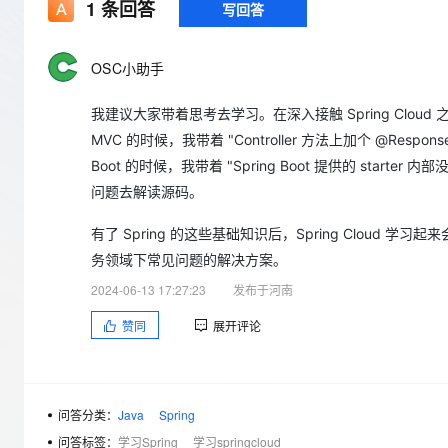
存储
天池大赛
1
条回答
写回答
Qwen3.7-Plus
云解析DNS
解决方案免费试用 新老
电子合同
最高领取价值200元试用
能看、能想、能动手的多模
安全
网络与CDN
AI 算法大赛
畅捷通
OSC小助手
大数据开发治理平台 Data
AI 产品 免费试用
网络
安全
云开发大赛
Qwen3-VL-Plus
Tableau 订阅
1亿+ 大模型 tokens 和 
我建议大家带着思考去学习。在深入接触 Spring Cloud 之前，
可观测
入门学习赛
中间件
AI空中课堂在线直播课
云防火墙
140+云产品 免费试用
MVC 的时候，我带着 "Controller 方法上加个 @Respon
上云与迁云
云原生的云上边界网络安全
产品新客免费试用，最长1
数据库
Boot 的时候，我带着 "Spring Boot 提供的 start
生态解决方案
大模型服务
问题去解读源码。
企业出海
大模型ACA认证体验
大数据计算
助力企业全员 AI 认知与能
行业生态解决方案
有了 Spring 的这些基础知识后，Spring Cloud 学习起来
千问AI平台-Token Plan
政企业务
媒体服务
务领域下常见问题的解决方案。
开发者生态解决方案
企业服务与云通信
2024-06-13 17:27:23
发布于河南
千问AI平台-模型体验
AI 开发和 AI 应用解决
在线体验全尺寸、多种模态
赞同
展开评论
域名与网站
Happy 系列大模型
终端用户计算
Serverless
问答分类：
Java
Spring
问答标签：
学习Spring
学习springcloud
开发工具