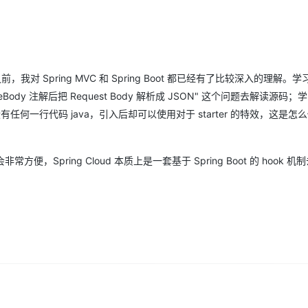
Deepseek-v4-pro
HappyHors
同享
万小智 AI 建站低至 15元/月
Qoder CN
AI 短剧/漫剧
云原生数据库 
快递物流查询
WordPress
成为服务伙
高校合作
点，立即开启云上创新
覆盖公网/内网、递归/权威、移动APP等全场景解析服务
送.CN域名，送备案服务码
基于千问大模型等，支持代码智能生成、研发智能问答
AI助力短剧
态智能体模型
旗舰 MoE 大模型，百万上下文与顶尖推理能力
图生视频，流
Ubuntu
服务生态伙伴
云工开物
企业应用
Works
Night Plan 支持 Qwen 3.8-Max
云原生大数据计算服务 MaxCompute
AI 办公
容器服务 Kub
NEW
GLM-5.2
Wan2.7-T
Red Hat
30+ 款产品免费体验
Data Agent 驱动的一站式 Data+AI 开发治理平台
夜间 5 折，Qwen/Meoo/TokenPlan 客户专享
面向分析的企业级SaaS模式云数据仓库
AI智能应用
提供一站式管
科研合作
视觉 Coding、空间感知、多模态思考等全面升级
1M上下文，专为长程任务能力而生
我对 Spring MVC 和 Spring Boot 都已经有了比较深入的理解。学习 
ERP
堂（旗舰版）
SUSE
智能客服
seBody 注解后把 Request Body 解析成 JSON" 这个问题去解读源码；学习
CRM
防护产品
2个月
自动承接线索
er 内部没有任何一行代码 java，引入后却可以使用对于 starter 的特效，这是
建站小程序
OA 办公系统
AI 应用构建
大模型原生
力提升
财税管理
模板建站
Qoder
会非常方便，Spring Cloud 本质上是一套基于 Spring Boot 的 hook 
大模型服务平台百炼-应用模版
HOT
NEW
面向真实软件
个人版上线、团队版降价；千问3.8-Max首发发尝鲜
丰富多元化的应用模版和解决方案
400电话
定制建站
万有无界
大模型服务平台百炼-智能体
方案
广告营销
模板小程序
的模型效果
灵活可视化地构建企业级 Agent
定制小程序
秒悟
人工智能平台 PAI
APP 开发
云端极速 AI 
新一代 AI 视频生成模型，深度适配广告营销等场景
AI Native 的算法工程平台，一站式完成建模、训练、推理服务部署
建站系统