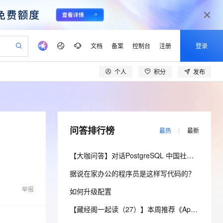
文档
备案
控制台
注册
登录
个人
积分
发布
验
作计划
器
AI 活动
专业服务
服务伙伴合作计划
开发者社区
加入我们
产品动态
服务平台百炼
阿里云 OPC 创新助力计划
一站式生成采购清单，支持单品或批量购买
io：打造专属 AI 语音助手
S产品伙伴计划（繁花）
峰会
CS
造的大模型服务与应用开发平台
一句话生成原生可编辑精美 PPT 文稿
AI 生产力先锋
Al MaaS 服务伙伴赋能合作
域名
博文
Careers
至高可申请百万元
Qwen3.8-Max 模型上线
开启高性价比 AI 编程新体验
弹性可伸缩的云计算服务
Qwen-Audio-3.0-Realtime 端到端实时语音角色扮演
输入一句话想法, 轻松生成专业的 PPT
先锋实践拓展 AI 生产力的边界
Token 补贴，五大权
计划
海大会
伙伴信用分合作计划
商标
问答
社会招聘
问答排行榜
最热
最新
益加速 OPC 成功
eek-V4-Pro
SS
一键部署幻兽帕鲁游戏服务器
飞天发布时刻
HOT
Open Search 向量检索版支
划
备案
电子书
校园招聘
pSeek-V4-Pro
视频创作，一键激活电商全链路生产力
稳定、安全、高性价比、高性能的云存储服务
一键购买专属联机服务器，轻松开启游戏
所见，即是所愿
持视频检索 Pipeline 功能
更多支持
【大咖问答】对话PostgreSQL 中国社区发起人之一，阿里云数据库高级专家 德哥
划
公司注册
镜像站
视频生成
语音识别与合成
专属 QwenPaw
漫剧工坊：一站式动画创作平台
AI 实训营
HOT
应用身份服务 (IDaaS)
据说在家办公的程序员是这样写代码的？
合作伙伴培训与认证
划
上云迁移
站生成，高效打造优质广告素材
全接入的云上超级电脑
从聊天伙伴进化为能主动干活的本地数字员工
快速生产连贯的高质量长漫剧
从基础到进阶，Agent 创客手把手教你
OpenClaw 管理能力上线
lScope
我要反馈
e-1.1-T2V
Qwen3-TTS-Flash
举报
如何升级配置
查询合作伙伴
n Alibaba Cloud ISV 合作
代维服务
建企业门户网站
10 分钟搭建微信、支付宝小程序
MaxCompute MaxFrame 提
畅细腻的高质量视频
离线语音合成大模型，多语言方言自适应，低延迟高稳定
创新加速
ope
登录合作伙伴管理后台
【藏经阁一起读（27）】本周推荐《Apache Flink案例集（2022版）》，你有哪些心得？
我要建议
站，无忧落地极速上线
以可视化方式快速构建移动和 PC 门户网站
国内短信简单易用，安全可靠，秒级触达，全球覆盖200+国家和地区。
高效部署网站，快速应用到小程序
供自动弹性内存功能