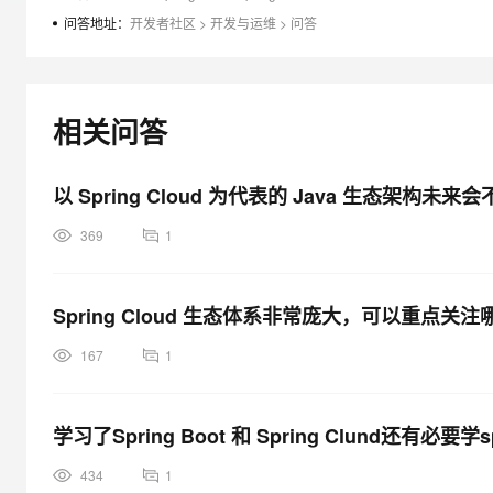
大模型解决方案
问答地址：
开发者社区
>
开发与运维
>
问答
迁移与运维管理
快速部署 Dify，高效搭建 
专有云
相关问答
10 分钟在聊天系统中增加
以 Spring Cloud 为代表的 Java 生态架构未
369
1
Spring Cloud 生态体系非常庞大，可以重点关
167
1
学习了Spring Boot 和 Spring Clund还有必要学s
434
1