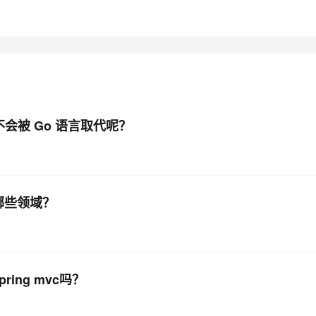
AI 应用
10分钟微调：让0.6B模型媲美235B模
多模态数据信
型
依托云原生高可用架构,实现Dify私有化部署
用1%尺寸在特定领域达到大模型90%以上效果
一个 AI 助手
超强辅助，Bol
即刻拥有 DeepSeek-R1 满血版
在企业官网、通讯软件中为客户提供 AI 客服
多种方案随心选，轻松解锁专属 DeepSeek
来会不会被 Go 语言取代呢？
注哪些领域？
pring mvc吗？