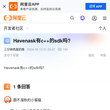
打开 APP
开发者社区
个人
Havenask有c++的sdk吗?
三分钟热度的鱼
2024-06-12 21:29:47
199
发布于安徽
版权
举报
Havenask有c++的sdk吗?
1
条回答
圆不溜秋的小猫猫