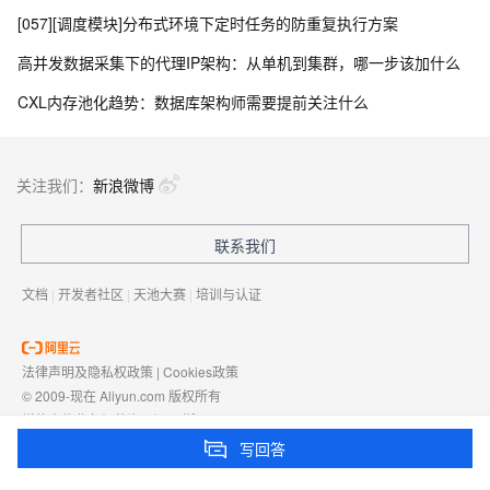
[057][调度模块]分布式环境下定时任务的防重复执行方案
高并发数据采集下的代理IP架构：从单机到集群，哪一步该加什么
CXL内存池化趋势：数据库架构师需要提前关注什么
关注我们：
新浪微博
联系我们
文档
|
开发者社区
|
天池大赛
|
培训与认证
法律声明及隐私权政策
|
Cookies政策
© 2009-现在 Aliyun.com 版权所有
增值电信业务经营许可证：
浙B2-20080101
域名注册服务机构许可：
浙D3-20210002
写回答
浙公网安备 33010602009975号
浙B2-20080101-4