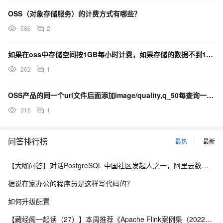
OSS（对象存储服务）的计费方式有哪些？
586
2
如果在oss中存储空间按1GB每小时计费，如果存储的数据不到1GB如何处理？
262
1
OSS产品的同一个url文件后面添加image/quality,q_50每查询一次就计费一次？
316
1
问答排行榜
最热
最新
【大咖问答】对话PostgreSQL 中国社区发起人之一，阿里云数据库高级专家 德哥
据说在家办公的程序员是这样写代码的？
如何升级配置
【藏经阁一起读（27）】本周推荐《Apache Flink案例集（2022版）》，你有哪些心得？