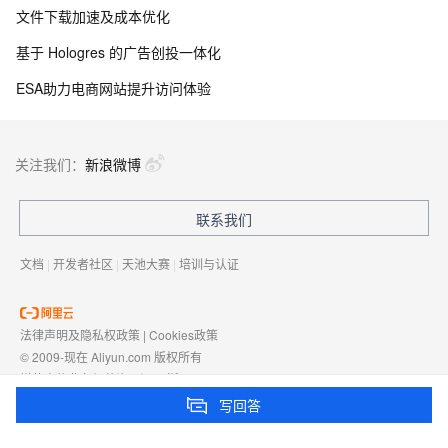
文件下载加速及成本优化
基于 Hologres 的广告创投一体化
ESA助力电商网站提升访问体验
关注我们：
新浪微博
联系我们
文档
|
开发者社区
|
天池大赛
|
培训与认证
法律声明及隐私权政策
|
Cookies政策
© 2009-现在 Aliyun.com 版权所有
增值电信业务经营许可证：
浙B2-20080101
域名注册服务机构许可：
浙D3-20210002
写回答
浙公网安备 33010602009975号
浙B2-20080101-4