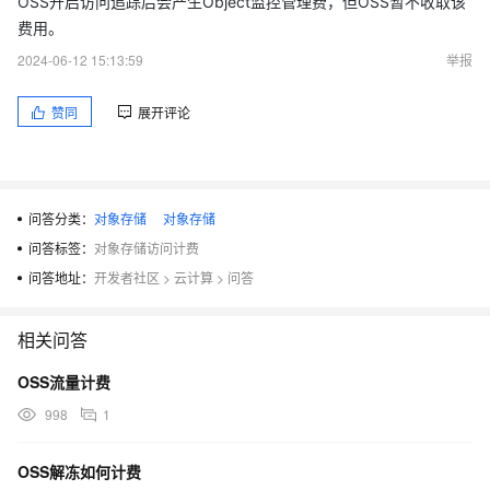
OSS开启访问追踪后会产生Object监控管理费，但OSS暂不收取该
费用。
2024-06-12 15:13:59
举报
赞同
展开评论
问答分类：
对象存储
对象存储
问答标签：
对象存储访问计费
问答地址：
开发者社区
>
云计算
>
问答
相关问答
OSS流量计费
998
1
OSS解冻如何计费