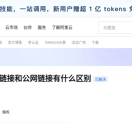
云市场
伙伴
服务
了解阿里云
践
官方博客
考认证
TIANCHI大赛
活动广场
下载
AI 特惠
数据与 API
成为产品伙伴
企业增值服务
最佳实践
价格计算器
AI 场景体
基础软件
产品伙伴合
阿里云认证
市场活动
配置报价
大模型
自助选配和估算价格
步到位
智启 AI 普惠权益
产品生态集成认证中心
企业支持计划
云上春晚
域名与网站
Qwen Audio：打造专属 AI 语音助手
千问官方 MaaS 平台，为开发者和 Agent 而生，新用户赠送 1 亿 + tokens 额度
一句话生成原生
AI Coding
阿里云Maa
2026 阿里云
云服务器 E
为企业打
数据集
Windows
大模型认证
模型
NEW
NEW
格式还原
值低价云产品抢先购
至高享 1亿+免费 tokens，加速 Al 应用落地
提供智能易用的域名与建站服务
Qwen-Audio-3.0-Realtime 端到端实时语音角色扮演
输入一句话想法,
智能编程，一键
安全可靠、
产品生态伙伴
专家技术服务
云上奥运之旅
弹性计算合作
阿里云中企出
手机三要素
宝塔 Linux
全部认证
内网链接和公网链接有什么区别
价格优势
已解决
开源旗舰模型
即刻拥有 DeepSeek-V4-Pro
阿里云 OPC 创新助力计划
千问大模型
一键部署幻兽
AI 电商营销
对象存储 O
大模型
产品生态伙伴工作台
企业增值服务台
云栖战略参考
云存储合作计
云栖大会
身份实名认证
CentOS
训练营
推动算力普惠，释放技术红利
最高返9万
真正可用的 1M 上下文,一次完成代码全链路开发
快速构建应用程序和网站，即刻迈出上云第一步
轻松解锁专属 DeepSeek-V4-Pro
至高百万元 Token 补贴，加速一人公司成长
多元化、高性能、安全可靠的大模型服务
一键购买专属
从图文生成到
云上的中国
数据库合作计
活动全景
短信
Docker
图片和
自进化智能体
5 分钟轻松部署专属 QwenPaw
Token Plan 模型订阅计划
数字证书管理服务（原SSL证书）
高效搭建 AI
AI 广告创作
无影云电脑
企业成长
NEW
HOT
信息公告
看见新力量
云网络合作计
OCR 文字识别
JAVA
越聪明
证享300元代金券
全托管，含MySQL、PostgreSQL、SQL Server、MariaDB多引擎
Qwen3.8-Max 首发尝鲜，限时加量 10 倍，夜间低至2折
实现全站HTTPS，呈现可信的WEB访问
从聊天伙伴进化为能主动干活的本地数字员工
图文、视频一
随时随地安
魔搭 Mode
Kimi-K3
HappyHors
版权
NEW
loud
服务实践
官网公告
金融模力时刻
Salesforce O
版
发票查验
全能环境
Claude Code + GStack 打造工程团队
千问办公，限时限量积分加倍
Qoder
低代码高效构
AI 建站
短信服务
型
NEW
作计划
Kimi 最新旗舰模型，长程编程与推理利器
让文字生成流
计划
创新中心
魔搭 ModelSc
健康状态
理服务
让AI从“聊天伙伴”进化为能干活的“数字员工”
安装技能 GStack，拥有专属 AI 工程团队
你的AI工作搭子，覆盖日常办公高频场景
面向真实软件的智能体编程平台
0 代码专业建
客户案例
天气预报查询
操作系统
态合作计划