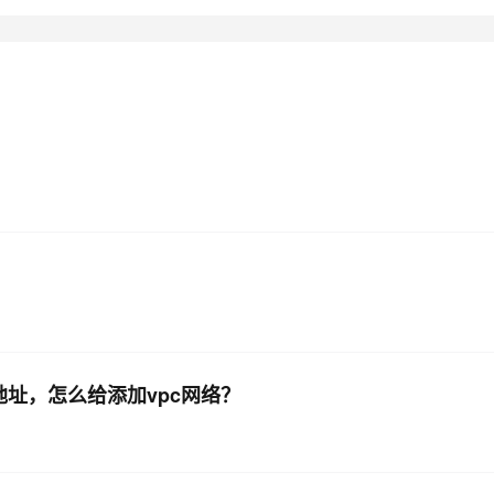
AI 应用
10分钟微调：让0.6B模型媲美235B模
多模态数据信
型
依托云原生高可用架构,实现Dify私有化部署
用1%尺寸在特定领域达到大模型90%以上效果
一个 AI 助手
超强辅助，Bol
即刻拥有 DeepSeek-R1 满血版
在企业官网、通讯软件中为客户提供 AI 客服
多种方案随心选，轻松解锁专属 DeepSeek
公网地址，怎么给添加vpc网络？