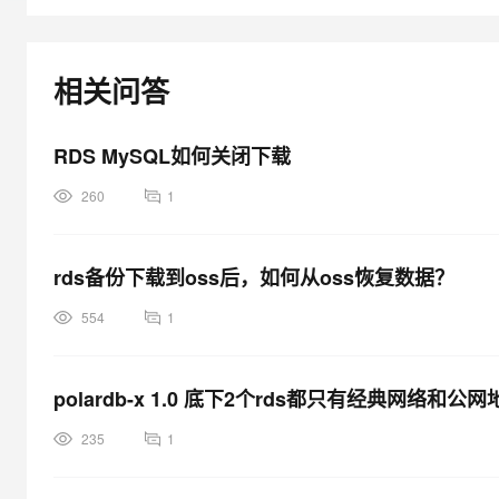
大模型解决方案
迁移与运维管理
快速部署 Dify，高效搭建 
相关问答
专有云
10 分钟在聊天系统中增加
RDS MySQL如何关闭下载
260
1
rds备份下载到oss后，如何从oss恢复数据？
554
1
polardb-x 1.0 底下2个rds都只有经典网络和
235
1