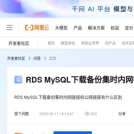
大模型
产品
解决方案
权益
定价
开发者社区
首页
模型体验
探索云世界
问产品
动手实
大模型
产品
解决方案
权益
定价
云市场
伙伴
服务
了解阿里云
精选产品
精选解决方案
普惠上云
产品定价
精选商城
成为销售伙伴
售前咨询
为什么选择阿里云
千问AI平台
开发者社区
问答
正文
了解云产品的定价详情
大模型服务平台百炼
睿译宝，AI翻译排版一
普惠上云 官方力荐
分销伙伴
在线服务
网站建设
什么是云计算
大
大模型服务与应用平台
上传文档即自动完成翻译和
云服务器38元/年起，超
咨询伙伴
多端小程序
技术领先
RDS MySQL下载备份集时
云上成本管理
售后服务
轻量应用服务器
GLM-5.2：长任务时代
官方推荐返现计划
大模型
精选产品
精选解决方案
Salesforce 国际版订阅
稳定可靠
管理和优化成本
推荐新用户得奖励，单订单
销售伙伴合作计划
自助服务
友盟天域
安全合规
人工智能与机器学习
AI
RDS MySQL下载备份集时内网链接和公网链接有什么区别
文本生成
云数据库 RDS
Hermes Agent，打造
云工开物
无影生态合作计划
在线服务
观测云
分析师报告
自主进化，持久记忆，越用
高校专属算力普惠，学生认
计算
互联网应用开发
Qwen3.8-Max
提个问题
2024-06-11 19:14:47
224
分享
HOT
Salesforce On Alibaba C
工单服务
Tuya 物联网平台阿里云
研究报告与白皮书
人工智能平台 PAI
快速拥有专属 OpenClaw
大模
Consulting Partner 合
大数据
容器
智能体时代全能旗舰模型
免费试用
短信专区
一站式AI开发、训练和推
蓝凌 OA
AI 大模型销售与服务生
现代化应用