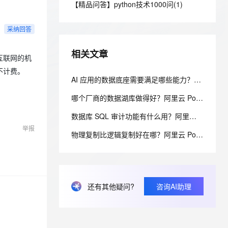
安全
【精品问答】python技术1000问(1)
我要投诉
e-1.1-I2V
Cosyvoice-V3-Flash
PolarDB
上云场景组合购
Milvus 弹性伸缩功能新增节
伴
漫剧创作，剧本、分镜、视频高效生成
100%兼容MySQL、PostgreSQL，兼容Oracle，支持集中和分布式
覆盖90%+业务场景，专享组合折扣价
点支持范围
畅自然，细节丰富
高表现力语音合成大模型，语音克隆听感自然
VPN
采纳回答
ernetes 版 ACK
云聚AI 严选权益
AI 原生数据库服务发布
SSL 证书
2V
Fun-ASR
，一键激活高效办公新体验
理容器应用的 K8s 服务
精选AI产品，从模型到应用全链提效
Agent 数据网关
相关文章
文戏情感细腻自然，动作戏激烈拳拳到肉，实现更强表演能力
支持中英文自由切换，具备更强的噪声鲁棒性
互联网的机
堡垒机
AI 用量加速计划
不计费。
云原生数据库 PolarDB
防火墙
AI 应用的数据底座需要满足哪些能力？阿里云 PolarDB 一体化支撑大模型 RAG 全解析
、识别商机，让客服更高效、服务更出色。
新老同享，达量后返
Agentic Database 发布
主机安全
应用
哪个厂商的数据湖库做得好？阿里云 PolarDB 湖仓一体 HTAP 方案深度解析
。
数据库 SQL 审计功能有什么用？阿里云 PolarDB SQL 洞察与审计解析
千问办公
NEW
AI 应用及服务市场
举报
的智能体编程平台
一站式AI生产力平台
物理复制比逻辑复制好在哪？阿里云 PolarDB 物理复制秒级延迟解析
AI 应用
伶鹊
企业级人与Agent协作平台，接入和调度多个数字员工
智能客服平台，对话机器人、对话分析、智能外呼
大模型
大模型服务平台百炼 - 全妙
自然语言处理
还有其他疑问?
咨询AI助理
应用创作平台
多模态内容创作工具，已接入 DeepSeek
数据标注
机器学习