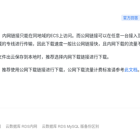
Deepseek-v4-pro
HappyHors
同享
万小智 AI 建站低至 15元/月
Qoder CN
AI 短剧/漫剧
云原生数据库 
快递物流查询
WordPress
成为服务伙
高校合作
点，立即开启云上创新
覆盖公网/内网、递归/权威、移动APP等全场景解析服务
送.CN域名，送备案服务码
基于千问大模型等，支持代码智能生成、研发智能问答
AI助力短剧
态智能体模型
旗舰 MoE 大模型，百万上下文与顶尖推理能力
图生视频，流
Ubuntu
官方回答
服务生态伙伴
云工开物
企业应用
Works
Night Plan 支持 Qwen 3.8-Max
云原生大数据计算服务 MaxCompute
AI 办公
容器服务 Kub
NEW
GLM-5.2
Wan2.7-T
Red Hat
30+ 款产品免费体验
Data Agent 驱动的一站式 Data+AI 开发治理平台
夜间 5 折，Qwen/Meoo/TokenPlan 客户专享
面向分析的企业级SaaS模式云数据仓库
AI智能应用
提供一站式管
科研合作
视觉 Coding、空间感知、多模态思考等全面升级
1M上下文，专为长程任务能力而生
。内网链接只能在同地域的ECS上访问。而公网链接可以在任意一台接入
ERP
堂（旗舰版）
SUSE
智能客服
地域的专线进行传输，因此下载速度一般比公网链接快，且内网下载的流量
CRM
防护产品
2个月
自动承接线索
建站小程序
文件出云保存到本地时，推荐选择内网下载链接进行下载。
OA 办公系统
AI 应用构建
大模型原生
力提升
，推荐使用公网下载链接进行下载，公网下载流量计费标准请参考
此文档
财税管理
模板建站
Qoder
大模型服务平台百炼-应用模版
HOT
NEW
面向真实软件
个人版上线、团队版降价；千问3.8-Max首发发尝鲜
丰富多元化的应用模版和解决方案
400电话
定制建站
万有无界
大模型服务平台百炼-智能体
方案
广告营销
模板小程序
的模型效果
灵活可视化地构建企业级 Agent
定制小程序
秒悟
人工智能平台 PAI
APP 开发
云端极速 AI 
新一代 AI 视频生成模型，深度适配广告营销等场景
AI Native 的算法工程平台，一站式完成建模、训练、推理服务部署
网
云数据库 RDS内网
云数据库 RDS MySQL 版备份区别
建站系统