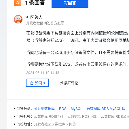
存储
天池大赛
1
条回答
写回答
Qwen3.7-Plus
云解析DNS
解决方案免费试用 新老
电子合同
最高领取价值200元试用
能看、能想、能动手的多模
安全
网络与CDN
AI 算法大赛
畅捷通
社区答人
大数据开发治理平台 Data
AI 产品 免费试用
网络
开发者社区问答官方账号
安全
云开发大赛
Qwen3-VL-Plus
Tableau 订阅
1亿+ 大模型 tokens 和 
在获取备份集下载链接页面上分别有内网链接和公网链接
可观测
入门学习赛
中间件
AI空中课堂在线直播课
云防火墙
140+云产品 免费试用
器（当然也包括ECS）上访问。由于内网链接会使用同
上云与迁云
云原生的云上边界网络安全
产品新客免费试用，最长1
数据库
生态解决方案
当同地域有一台ECS用于存储备份文件，且不需要将备份
大模型服务
企业出海
大模型ACA认证体验
大数据计算
助力企业全员 AI 认知与能
当需要跨地域下载到ECS，或者有出云离线保存的需求时
行业生态解决方案
千问AI平台-Token Plan
政企业务
媒体服务
2024-06-11 19:14:48
开发者生态解决方案
企业服务与云通信
赞同
3
展开评论
千问AI平台-模型体验
AI 开发和 AI 应用解决
在线体验全尺寸、多种模态
域名与网站
Happy 系列大模型
终端用户计算
问答分类：
关系型数据库
RDS
MySQL
云数据库 RDS MySQL 版
问答标签：
云数据库 RDS区别
云数据库 RDS下载
云数据库 RDS公
Serverless
问答地址：
开发者社区
>
数据库
>
问答
开发工具