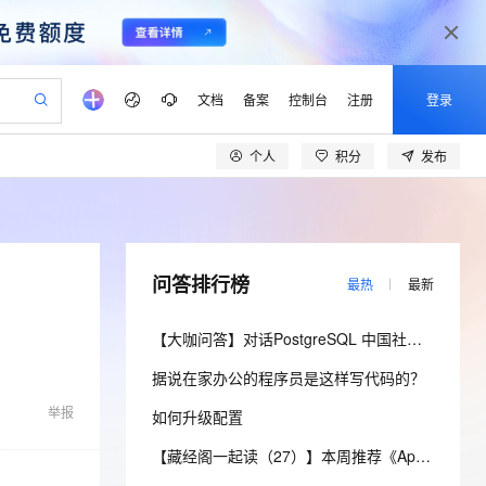
文档
备案
控制台
注册
登录
个人
积分
发布
验
作计划
器
AI 活动
专业服务
服务伙伴合作计划
开发者社区
加入我们
产品动态
服务平台百炼
阿里云 OPC 创新助力计划
一站式生成采购清单，支持单品或批量购买
可编辑精美 PPT 文稿
S产品伙伴计划（繁花）
峰会
CS
造的大模型服务与应用开发平台
Agency Agents：拥有专属领域专家
AI 生产力先锋
Al MaaS 服务伙伴赋能合作
域名
博文
Careers
至高可申请百万元
Qwen3.8-Max 模型上线
 轻松生成专业的 PPT
开启高性价比 AI 编程新体验
弹性可伸缩的云计算服务
先锋实践拓展 AI 生产力的边界
多领域专家智能体,一键组建 AI 虚拟交付团队
Token 补贴，五大权
计划
海大会
伙伴信用分合作计划
商标
问答
社会招聘
问答排行榜
最热
最新
益加速 OPC 成功
帕鲁游戏服务器
SS
HappyHorse 打造一站式影视创作平台
飞天发布时刻
HOT
Open Search 向量检索版支
划
备案
电子书
校园招聘
联机服务器，轻松开启游戏
视频创作，一键激活电商全链路生产力
稳定、安全、高性价比、高性能的云存储服务
所见，即是所愿
持视频检索 Pipeline 功能
可视化编排打通从文字构思到成片全链路闭环
更多支持
【大咖问答】对话PostgreSQL 中国社区发起人之一，阿里云数据库高级专家 德哥
划
公司注册
镜像站
视频生成
语音识别与合成
 智能体与工作流应用
漫剧工坊：一站式动画创作平台
AI 实训营
应用身份服务 (IDaaS)
据说在家办公的程序员是这样写代码的？
合作伙伴培训与认证
划
上云迁移
站生成，高效打造优质广告素材
全接入的云上超级电脑
通过阿里云百炼高效搭建AI应用,助力高效开发
快速生产连贯的高质量长漫剧
从基础到进阶，Agent 创客手把手教你
OpenClaw 管理能力上线
lScope
我要反馈
e-1.1-T2V
Qwen3-TTS-Flash
举报
如何升级配置
查询合作伙伴
n Alibaba Cloud ISV 合作
代维服务
建企业门户网站
10 分钟搭建微信、支付宝小程序
MaxCompute MaxFrame 提
畅细腻的高质量视频
离线语音合成大模型，多语言方言自适应，低延迟高稳定
创新加速
ope
登录合作伙伴管理后台
【藏经阁一起读（27）】本周推荐《Apache Flink案例集（2022版）》，你有哪些心得？
我要建议
站，无忧落地极速上线
以可视化方式快速构建移动和 PC 门户网站
国内短信简单易用，安全可靠，秒级触达，全球覆盖200+国家和地区。
高效部署网站，快速应用到小程序
供自动弹性内存功能