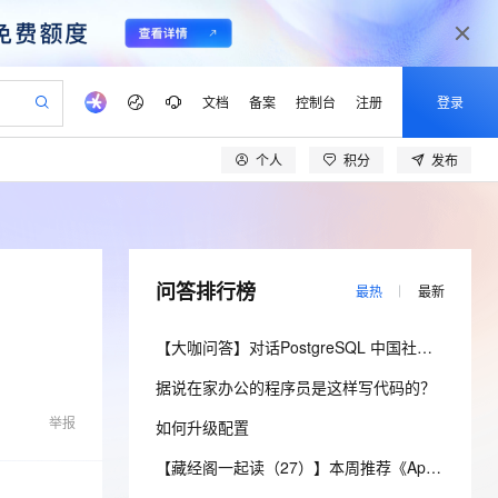
文档
备案
控制台
注册
登录
个人
积分
发布
验
作计划
器
AI 活动
专业服务
服务伙伴合作计划
开发者社区
加入我们
产品动态
服务平台百炼
阿里云 OPC 创新助力计划
一站式生成采购清单，支持单品或批量购买
可编辑精美 PPT 文稿
S产品伙伴计划（繁花）
峰会
CS
造的大模型服务与应用开发平台
Agency Agents：拥有专属领域专家
AI 生产力先锋
Al MaaS 服务伙伴赋能合作
域名
博文
Careers
至高可申请百万元
Qwen3.8-Max 模型上线
 轻松生成专业的 PPT
开启高性价比 AI 编程新体验
弹性可伸缩的云计算服务
先锋实践拓展 AI 生产力的边界
多领域专家智能体,一键组建 AI 虚拟交付团队
Token 补贴，五大权
计划
海大会
伙伴信用分合作计划
商标
问答
社会招聘
问答排行榜
最热
最新
益加速 OPC 成功
帕鲁游戏服务器
SS
HappyHorse 打造一站式影视创作平台
飞天发布时刻
HOT
Open Search 向量检索版支
划
备案
电子书
校园招聘
联机服务器，轻松开启游戏
视频创作，一键激活电商全链路生产力
稳定、安全、高性价比、高性能的云存储服务
所见，即是所愿
持视频检索 Pipeline 功能
可视化编排打通从文字构思到成片全链路闭环
更多支持
【大咖问答】对话PostgreSQL 中国社区发起人之一，阿里云数据库高级专家 德哥
划
公司注册
镜像站
视频生成
语音识别与合成
 智能体与工作流应用
漫剧工坊：一站式动画创作平台
AI 实训营
应用身份服务 (IDaaS)
据说在家办公的程序员是这样写代码的？
合作伙伴培训与认证
划
上云迁移
站生成，高效打造优质广告素材
全接入的云上超级电脑
通过阿里云百炼高效搭建AI应用,助力高效开发
快速生产连贯的高质量长漫剧
从基础到进阶，Agent 创客手把手教你
OpenClaw 管理能力上线
lScope
我要反馈
e-1.1-T2V
Qwen3-TTS-Flash
举报
如何升级配置
查询合作伙伴
n Alibaba Cloud ISV 合作
代维服务
建企业门户网站
10 分钟搭建微信、支付宝小程序
MaxCompute MaxFrame 提
畅细腻的高质量视频
离线语音合成大模型，多语言方言自适应，低延迟高稳定
创新加速
ope
登录合作伙伴管理后台
【藏经阁一起读（27）】本周推荐《Apache Flink案例集（2022版）》，你有哪些心得？
我要建议
站，无忧落地极速上线
以可视化方式快速构建移动和 PC 门户网站
国内短信简单易用，安全可靠，秒级触达，全球覆盖200+国家和地区。
高效部署网站，快速应用到小程序
供自动弹性内存功能