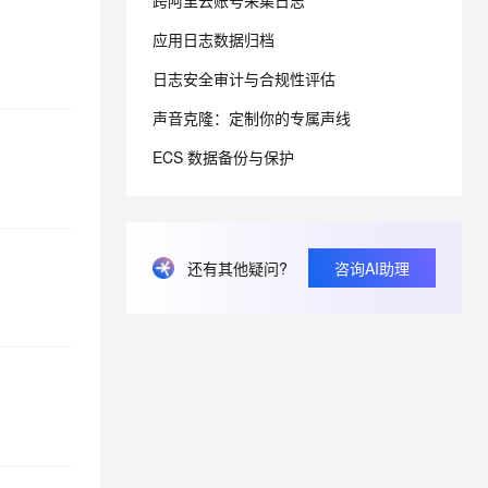
跨阿里云账号采集日志
应用日志数据归档
息提取
与 AI 智能体进行实时音视频通话
日志安全审计与合规性评估
从文本、图片、视频中提取结构化的属性信息
构建支持视频理解的 AI 音视频实时通话应用
声音克隆：定制你的专属声线
t.diy 一步搞定创意建站
构建大模型应用的安全防护体系
通过自然语言交互简化开发流程,全栈开发支持
通过阿里云安全产品对 AI 应用进行安全防护
ECS 数据备份与保护
还有其他疑问?
咨询AI助理