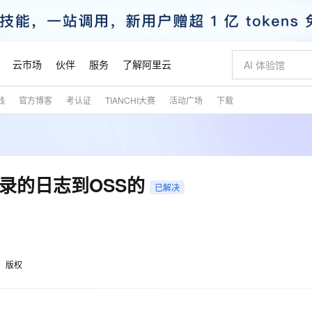
云市场
伙伴
服务
了解阿里云
践
官方博客
考认证
TIANCHI大赛
活动广场
下载
AI 特惠
数据与 API
成为产品伙伴
企业增值服务
最佳实践
价格计算器
AI 场景体
基础软件
产品伙伴合
阿里云认证
市场活动
配置报价
大模型
自助选配和估算价格
步到位
智启 AI 普惠权益
产品生态集成认证中心
企业支持计划
云上春晚
域名与网站
Qwen Audio：打造专属 AI 语音助手
千问官方 MaaS 平台，为开发者和 Agent 而生，新用户赠送 1 亿 + tokens 额度
一句话生成原生
AI Coding
阿里云Maa
2026 阿里云
云服务器 E
为企业打
数据集
Windows
大模型认证
模型
NEW
NEW
格式还原
值低价云产品抢先购
至高享 1亿+免费 tokens，加速 Al 应用落地
提供智能易用的域名与建站服务
Qwen-Audio-3.0-Realtime 端到端实时语音角色扮演
输入一句话想法,
智能编程，一键
安全可靠、
产品生态伙伴
专家技术服务
云上奥运之旅
弹性计算合作
阿里云中企出
手机三要素
宝塔 Linux
全部认证
目录的日志到OSS的
价格优势
已解决
开源旗舰模型
即刻拥有 DeepSeek-V4-Pro
阿里云 OPC 创新助力计划
千问大模型
一键部署幻兽
AI 电商营销
对象存储 O
大模型
产品生态伙伴工作台
企业增值服务台
云栖战略参考
云存储合作计
云栖大会
身份实名认证
CentOS
训练营
推动算力普惠，释放技术红利
最高返9万
真正可用的 1M 上下文,一次完成代码全链路开发
快速构建应用程序和网站，即刻迈出上云第一步
轻松解锁专属 DeepSeek-V4-Pro
至高百万元 Token 补贴，加速一人公司成长
多元化、高性能、安全可靠的大模型服务
一键购买专属
从图文生成到
云上的中国
数据库合作计
活动全景
短信
Docker
图片和
自进化智能体
5 分钟轻松部署专属 QwenPaw
Token Plan 模型订阅计划
数字证书管理服务（原SSL证书）
高效搭建 AI
AI 广告创作
无影云电脑
企业成长
NEW
HOT
信息公告
看见新力量
云网络合作计
OCR 文字识别
JAVA
越聪明
证享300元代金券
全托管，含MySQL、PostgreSQL、SQL Server、MariaDB多引擎
Qwen3.8-Max 首发尝鲜，限时加量 10 倍，夜间低至2折
实现全站HTTPS，呈现可信的WEB访问
从聊天伙伴进化为能主动干活的本地数字员工
图文、视频一
随时随地安
魔搭 Mode
Kimi-K3
HappyHors
版权
NEW
loud
服务实践
官网公告
金融模力时刻
Salesforce O
版
发票查验
全能环境
Claude Code + GStack 打造工程团队
千问办公，限时限量积分加倍
Qoder
低代码高效构
AI 建站
短信服务
型
NEW
作计划
Kimi 最新旗舰模型，长程编程与推理利器
让文字生成流
计划
创新中心
魔搭 ModelSc
健康状态
理服务
让AI从“聊天伙伴”进化为能干活的“数字员工”
安装技能 GStack，拥有专属 AI 工程团队
你的AI工作搭子，覆盖日常办公高频场景
面向真实软件的智能体编程平台
0 代码专业建
客户案例
天气预报查询
操作系统
态合作计划