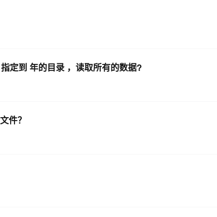
AI 应用
10分钟微调：让0.6B模型媲美235B模
多模态数据信
型
依托云原生高可用架构,实现Dify私有化部署
用1%尺寸在特定领域达到大模型90%以上效果
一个 AI 助手
超强辅助，Bol
才能 指定到 年的目录 ，读取所有的数据?
即刻拥有 DeepSeek-R1 满血版
在企业官网、通讯软件中为客户提供 AI 客服
多种方案随心选，轻松解锁专属 DeepSeek
nt文件？