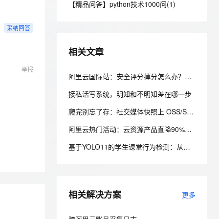
安全
【精品问答】python技术1000问(1)
我要投诉
e-1.1-I2V
Cosyvoice-V3-Flash
PolarDB
上云场景组合购
Milvus 弹性伸缩功能新增节
伴
漫剧创作，剧本、分镜、视频高效生成
100%兼容MySQL、PostgreSQL，兼容Oracle，支持集中和分布式
覆盖90%+业务场景，专享组合折扣价
点支持范围
畅自然，细节丰富
高表现力语音合成大模型，语音克隆听感自然
VPN
采纳回答
ernetes 版 ACK
云聚AI 严选权益
AI 原生数据库服务发布
SSL 证书
2V
Fun-ASR
，一键激活高效办公新体验
理容器应用的 K8s 服务
精选AI产品，从模型到应用全链提效
Agent 数据网关
相关文章
文戏情感细腻自然，动作戏激烈拳拳到肉，实现更强表演能力
支持中英文自由切换，具备更强的噪声鲁棒性
堡垒机
AI 用量加速计划
云原生数据库 PolarDB
举报
防火墙
阿里云国际站：安全评分掉分怎么办？从风险定位到资产检查落地方法
、识别商机，让客服更高效、服务更出色。
新老同享，达量后返
Agentic Database 发布
主机安全
应用
接私活写系统，明知和不明知差在哪一步
爬完别忘了存：社交媒体快照上 OSS/S3 的 4 个必做优化
千问办公
NEW
AI 应用及服务市场
的智能体编程平台
一站式AI生产力平台
阿里云热门活动：云资源产品直降90%，新客首单38元起，“99 计划”新购续费同价
AI 应用
伶鹊
基于YOLO11的学生课堂行为检测：从数据标注到云上训练实践
企业级人与Agent协作平台，接入和调度多个数字员工
智能客服平台，对话机器人、对话分析、智能外呼
大模型
大模型服务平台百炼 - 全妙
自然语言处理
应用创作平台
多模态内容创作工具，已接入 DeepSeek
相关解决方案
数据标注
更多
机器学习