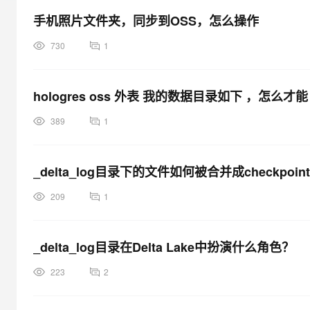
大模型解决方案
手机照片文件夹，同步到OSS，怎么操作
迁移与运维管理
快速部署 Dify，高效搭建 
730
1
专有云
10 分钟在聊天系统中增加
hologres oss 外表 我的数据目录如下 ，怎么
389
1
_delta_log目录下的文件如何被合并成checkpoi
209
1
_delta_log目录在Delta Lake中扮演什么角色？
223
2