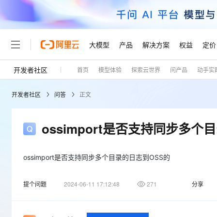
大模型
产品
解决方案
权益
定价
开发者社区
首页
模型体验
探索云世界
问产品
动手实
大模型
产品
解决方案
权益
定价
云市场
伙伴
服务
了解阿里云
精选产品
精选解决方案
普惠上云
产品定价
精选商城
成为销售伙伴
售前咨询
为什么选择阿里云
千问AI平台
开发者社区
问答
正文
了解云产品的定价详情
大模型服务平台百炼
睿译宝，AI翻译排版一
普惠上云 官方力荐
分销伙伴
在线服务
网站建设
什么是云计算
大
大模型服务与应用平台
上传文档即自动完成翻译和
云服务器38元/年起，超
咨询伙伴
多端小程序
技术领先
ossimport是否支持同步多个
云上成本管理
售后服务
轻量应用服务器
GLM-5.2：长任务时代
官方推荐返现计划
大模型
精选产品
精选解决方案
Salesforce 国际版订阅
稳定可靠
管理和优化成本
推荐新用户得奖励，单订单
销售伙伴合作计划
自助服务
友盟天域
安全合规
人工智能与机器学习
AI
ossimport是否支持同步多个目录的日志到OSS的
文本生成
云数据库 RDS
Hermes Agent，打造
云工开物
无影生态合作计划
在线服务
观测云
分析师报告
自主进化，持久记忆，越用
高校专属算力普惠，学生认
计算
互联网应用开发
Qwen3.8-Max
提个问题
2024-06-11 17:12:48
271
分享
HOT
Salesforce On Alibaba C
工单服务
Tuya 物联网平台阿里云
研究报告与白皮书
人工智能平台 PAI
快速拥有专属 OpenClaw
大模
Consulting Partner 合
大数据
容器
智能体时代全能旗舰模型
免费试用
短信专区
一站式AI开发、训练和推
蓝凌 OA
AI 大模型销售与服务生
现代化应用