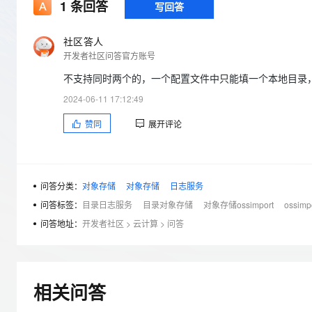
存储
天池大赛
1
条回答
写回答
Qwen3.7-Plus
云解析DNS
解决方案免费试用 新老
电子合同
最高领取价值200元试用
能看、能想、能动手的多模
安全
网络与CDN
AI 算法大赛
畅捷通
社区答人
大数据开发治理平台 Data
AI 产品 免费试用
网络
开发者社区问答官方账号
安全
云开发大赛
Qwen3-VL-Plus
Tableau 订阅
1亿+ 大模型 tokens 和 
不支持同时两个的，一个配置文件中只能填一个本地目录
可观测
入门学习赛
中间件
AI空中课堂在线直播课
云防火墙
140+云产品 免费试用
2024-06-11 17:12:49
上云与迁云
云原生的云上边界网络安全
产品新客免费试用，最长1
数据库
赞同
展开评论
生态解决方案
大模型服务
企业出海
大模型ACA认证体验
大数据计算
助力企业全员 AI 认知与能
行业生态解决方案
千问AI平台-Token Plan
政企业务
媒体服务
开发者生态解决方案
问答分类：
对象存储
对象存储
日志服务
企业服务与云通信
问答标签：
目录日志服务
目录对象存储
对象存储ossimport
ossim
千问AI平台-模型体验
AI 开发和 AI 应用解决
在线体验全尺寸、多种模态
问答地址：
开发者社区
>
云计算
>
问答
域名与网站
Happy 系列大模型
终端用户计算
Serverless
相关问答
开发工具