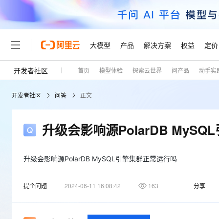
大模型
产品
解决方案
权益
定价
开发者社区
首页
模型体验
探索云世界
问产品
动手实
大模型
产品
解决方案
权益
定价
云市场
伙伴
服务
了解阿里云
精选产品
精选解决方案
普惠上云
产品定价
精选商城
成为销售伙伴
售前咨询
为什么选择阿里云
千问AI平台
开发者社区
问答
正文
了解云产品的定价详情
大模型服务平台百炼
千问办公，解锁你的工作
普惠上云 官方力荐
分销伙伴
在线服务
网站建设
什么是云计算
大
大模型服务与应用平台
企业级Agent产品，直接
云服务器38元/年起，超
咨询伙伴
多端小程序
技术领先
升级会影响源PolarDB MyS
云上成本管理
售后服务
轻量应用服务器
Agency Agents：拥
官方推荐返现计划
大模型
精选产品
精选解决方案
Salesforce 国际版订阅
稳定可靠
管理和优化成本
推荐新用户得奖励，单订单
销售伙伴合作计划
自助服务
友盟天域
安全合规
人工智能与机器学习
AI
升级会影响源PolarDB MySQL引擎集群正常运行吗
文本生成
云数据库 RDS
HappyHorse 打造一
云工开物
无影生态合作计划
在线服务
观测云
分析师报告
高校专属算力普惠，学生认
计算
互联网应用开发
Qwen3.8-Max
提个问题
2024-06-11 16:08:42
163
分享
HOT
Salesforce On Alibaba C
工单服务
Tuya 物联网平台阿里云
研究报告与白皮书
人工智能平台 PAI
快速拥有专属 OpenClaw
大模
Consulting Partner 合
大数据
容器
智能体时代全能旗舰模型
免费试用
短信专区
一站式AI开发、训练和推
蓝凌 OA
AI 大模型销售与服务生
现代化应用