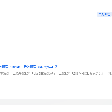
Deepseek-v4-pro
HappyHors
同享
万小智 AI 建站低至 15元/月
Qoder CN
AI 短剧/漫剧
云原生数据库 
快递物流查询
WordPress
成为服务伙
高校合作
点，立即开启云上创新
覆盖公网/内网、递归/权威、移动APP等全场景解析服务
送.CN域名，送备案服务码
基于千问大模型等，支持代码智能生成、研发智能问答
AI助力短剧
态智能体模型
旗舰 MoE 大模型，百万上下文与顶尖推理能力
图生视频，流
Ubuntu
官方回答
服务生态伙伴
云工开物
企业应用
Works
Night Plan 支持 Qwen 3.8-Max
云原生大数据计算服务 MaxCompute
AI 办公
容器服务 Kub
NEW
GLM-5.2
Wan2.7-T
Red Hat
30+ 款产品免费体验
Data Agent 驱动的一站式 Data+AI 开发治理平台
夜间 5 折，Qwen/Meoo/TokenPlan 客户专享
面向分析的企业级SaaS模式云数据仓库
AI智能应用
提供一站式管
科研合作
视觉 Coding、空间感知、多模态思考等全面升级
1M上下文，专为长程任务能力而生
ERP
堂（旗舰版）
SUSE
智能客服
CRM
防护产品
2个月
自动承接线索
建站小程序
OA 办公系统
AI 应用构建
大模型原生
力提升
财税管理
模板建站
Qoder
大模型服务平台百炼-应用模版
HOT
NEW
面向真实软件
个人版上线、团队版降价；千问3.8-Max首发发尝鲜
丰富多元化的应用模版和解决方案
400电话
定制建站
据库 PolarDB
云数据库 RDS MySQL 版
版引擎集群
云原生数据库 PolarDB集群运行
云数据库 RDS MySQL 版集群运行
升
万有无界
大模型服务平台百炼-智能体
方案
广告营销
模板小程序
的模型效果
灵活可视化地构建企业级 Agent
定制小程序
秒悟
人工智能平台 PAI
APP 开发
云端极速 AI 
新一代 AI 视频生成模型，深度适配广告营销等场景
AI Native 的算法工程平台，一站式完成建模、训练、推理服务部署
建站系统