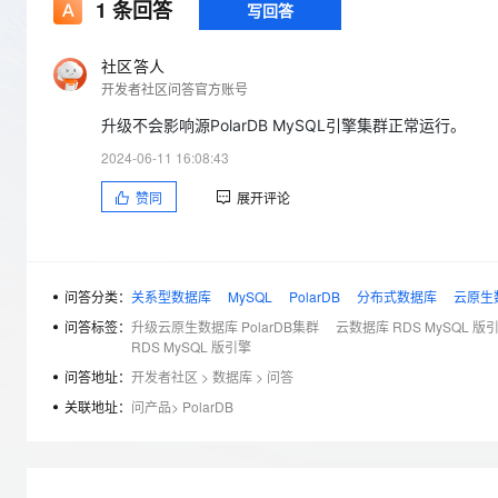
存储
天池大赛
1
条回答
写回答
Qwen3.7-Plus
云解析DNS
解决方案免费试用 新老
电子合同
最高领取价值200元试用
能看、能想、能动手的多模
安全
网络与CDN
AI 算法大赛
畅捷通
社区答人
大数据开发治理平台 Data
AI 产品 免费试用
网络
开发者社区问答官方账号
安全
云开发大赛
Qwen3-VL-Plus
Tableau 订阅
1亿+ 大模型 tokens 和 
升级不会影响源PolarDB MySQL引擎集群正常运行。
可观测
入门学习赛
中间件
AI空中课堂在线直播课
云防火墙
140+云产品 免费试用
2024-06-11 16:08:43
上云与迁云
云原生的云上边界网络安全
产品新客免费试用，最长1
数据库
赞同
展开评论
生态解决方案
大模型服务
企业出海
大模型ACA认证体验
大数据计算
助力企业全员 AI 认知与能
行业生态解决方案
千问AI平台-Token Plan
政企业务
媒体服务
开发者生态解决方案
问答分类：
关系型数据库
MySQL
PolarDB
分布式数据库
云原生数
企业服务与云通信
问答标签：
升级云原生数据库 PolarDB集群
云数据库 RDS MySQL 
千问AI平台-模型体验
AI 开发和 AI 应用解决
RDS MySQL 版引擎
在线体验全尺寸、多种模态
域名与网站
问答地址：
开发者社区
>
数据库
>
问答
Happy 系列大模型
终端用户计算
关联地址：
问产品
>
PolarDB
Serverless
开发工具