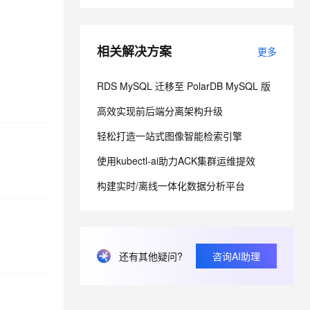
息提取
与 AI 智能体进行实时音视频通话
相关解决方案
更多
从文本、图片、视频中提取结构化的属性信息
构建支持视频理解的 AI 音视频实时通话应用
t.diy 一步搞定创意建站
构建大模型应用的安全防护体系
RDS MySQL 迁移至 PolarDB MySQL 版
通过自然语言交互简化开发流程,全栈开发支持
通过阿里云安全产品对 AI 应用进行安全防护
高效实现前后端分离架构升级
轻松打造一站式图像智能检索引擎
使用kubectl-ai助力ACK集群运维提效
构建实时/离线一体化数据分析平台
还有其他疑问?
咨询AI助理