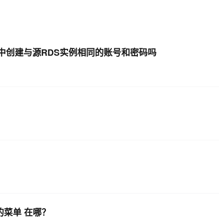
AI 应用
10分钟微调：让0.6B模型媲美235B模
多模态数据信
型
依托云原生高可用架构,实现Dify私有化部署
用1%尺寸在特定领域达到大模型90%以上效果
集群中创建与源RDS实例相同的账号和密码吗
一个 AI 助手
超强辅助，Bol
即刻拥有 DeepSeek-R1 满血版
在企业官网、通讯软件中为客户提供 AI 客服
多种方案随心选，轻松解锁专属 DeepSeek
的菜单 在哪？