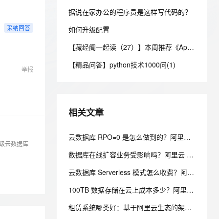
安全
我要投诉
e-1.1-I2V
Cosyvoice-V3-Flash
PolarDB
上云场景组合购
Milvus 弹性伸缩功能新增节
伴
据说在家办公的程序员是这样写代码的？
漫剧创作，剧本、分镜、视频高效生成
100%兼容MySQL、PostgreSQL，兼容Oracle，支持集中和分布式
覆盖90%+业务场景，专享组合折扣价
点支持范围
畅自然，细节丰富
高表现力语音合成大模型，语音克隆听感自然
VPN
采纳回答
如何升级配置
ernetes 版 ACK
云聚AI 严选权益
AI 原生数据库服务发布
SSL 证书
2V
Fun-ASR
【藏经阁一起读（27）】本周推荐《Apache Flink案例集（2022版）》，你有哪些心得？
，一键激活高效办公新体验
理容器应用的 K8s 服务
精选AI产品，从模型到应用全链提效
Agent 数据网关
文戏情感细腻自然，动作戏激烈拳拳到肉，实现更强表演能力
支持中英文自由切换，具备更强的噪声鲁棒性
堡垒机
【精品问答】python技术1000问(1)
AI 用量加速计划
云原生数据库 PolarDB
举报
防火墙
、识别商机，让客服更高效、服务更出色。
新老同享，达量后返
Agentic Database 发布
主机安全
应用
相关文章
千问办公
NEW
AI 应用及服务市场
的智能体编程平台
一站式AI生产力平台
云数据库 RPO=0 是怎么做到的？阿里云 PolarDB 三副本 + 物理复制解析
AI 应用
级云数据库
伶鹊
数据库在线扩容业务受影响吗？阿里云 PolarDB 秒级弹性无感变配解析
企业级人与Agent协作平台，接入和调度多个数字员工
智能客服平台，对话机器人、对话分析、智能外呼
大模型
云数据库 Serverless 模式怎么收费？阿里云 PolarDB Serverless 按需计费解析
大模型服务平台百炼 - 全妙
自然语言处理
应用创作平台
多模态内容创作工具，已接入 DeepSeek
100TB 数据存储在云上成本多少？阿里云 PolarDB 存算分离省成本解析
数据标注
租赁系统哪类好：基于阿里云生态的架构设计与选型考量
机器学习