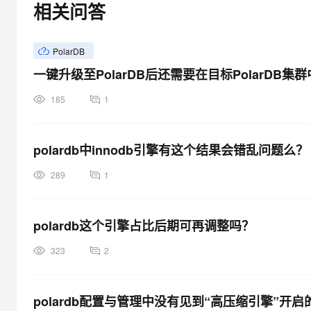
相关问答
大模型解决方案
迁移与运维管理
快速部署 Dify，高效搭建 
PolarDB
专有云
一键升级至PolarDB后还需要在目标PolarDB
10 分钟在聊天系统中增加
185
1
polardb中innodb引擎有这个结果会错乱问题么？
289
1
polardb这个引擎占比后期可再调整吗？
323
2
polardb配置与管理中没有见到“高压缩引擎”开启