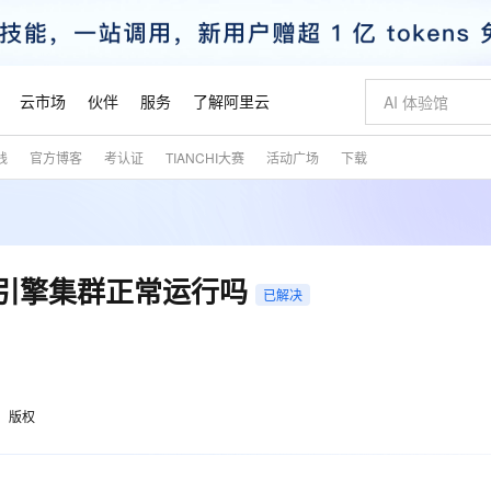
云市场
伙伴
服务
了解阿里云
践
官方博客
考认证
TIANCHI大赛
活动广场
下载
AI 特惠
数据与 API
成为产品伙伴
企业增值服务
最佳实践
价格计算器
AI 场景体
基础软件
产品伙伴合
阿里云认证
市场活动
配置报价
大模型
自助选配和估算价格
新方式
睿译宝，AI翻译排版一步到位
智启 AI 普惠权益
产品生态集成认证中心
企业支持计划
云上春晚
域名与网站
千问官方 MaaS 平台，为开发者和 Agent 而生，新用户赠送 1 亿 + tokens 额度
Qwen Aud
AI Coding
阿里云Maa
2026 阿里云
云服务器 E
为企业打
数据集
Windows
大模型认证
模型
NEW
NEW
交付可用成果
值低价云产品抢先购
上传文档即自动完成翻译和格式还原
至高享 1亿+免费 tokens，加速 Al 应用落地
提供智能易用的域名与建站服务
智能编程，一键
安全可靠、
产品生态伙伴
专家技术服务
云上奥运之旅
弹性计算合作
阿里云中企出
手机三要素
宝塔 Linux
全部认证
QL引擎集群正常运行吗
价格优势
已解决
有专属领域专家
GLM-5.2：长任务时代开源旗舰模型
阿里云 OPC 创新助力计划
千问大模型
即刻拥有 DeepS
AI 电商营销
对象存储 O
大模型
产品生态伙伴工作台
企业增值服务台
云栖战略参考
云存储合作计
云栖大会
身份实名认证
CentOS
训练营
推动算力普惠，释放技术红利
最高返9万
多领域专家智能体,一键组建 AI 虚拟交付团队
快速构建应用程序和网站，即刻迈出上云第一步
至高百万元 Token 补贴，加速一人公司成长
多元化、高性能、安全可靠的大模型服务
真正可用的 1M 上下文,一次完成代码全链路开发
轻松解锁专属 Dee
从图文生成到
云上的中国
数据库合作计
活动全景
短信
Docker
图片和
站式影视创作平台
Hermes Agent，打造自进化智能体
Token Plan 模型订阅计划
数字证书管理服务（原SSL证书）
5 分钟轻松部署
AI 广告创作
无影云电脑
企业成长
NEW
信息公告
看见新力量
云网络合作计
OCR 文字识别
JAVA
证享300元代金券
可视化编排打通从文字构思到成片全链路闭环
全托管，含MySQL、PostgreSQL、SQL Server、MariaDB多引擎
自主进化，持久记忆，越用越聪明
Qwen3.8-Max 首发尝鲜，限时加量 10 倍，夜间低至2折
实现全站HTTPS，呈现可信的WEB访问
图文、视频一
随时随地安
魔搭 Mode
Kimi-K3
HappyHors
版权
NEW
loud
服务实践
官网公告
金融模力时刻
Salesforce O
版
发票查验
全能环境
Claude Code + GStack 打造工程团队
千问办公，限时限量积分加倍
Qoder
低代码高效构
AI 建站
短信服务
型
NEW
作计划
Kimi 最新旗舰模型，长程编程与推理利器
让文字生成流
计划
创新中心
魔搭 ModelSc
健康状态
理服务
让AI从“聊天伙伴”进化为能干活的“数字员工”
安装技能 GStack，拥有专属 AI 工程团队
你的AI工作搭子，覆盖日常办公高频场景
面向真实软件的智能体编程平台
0 代码专业建
客户案例
天气预报查询
操作系统
态合作计划