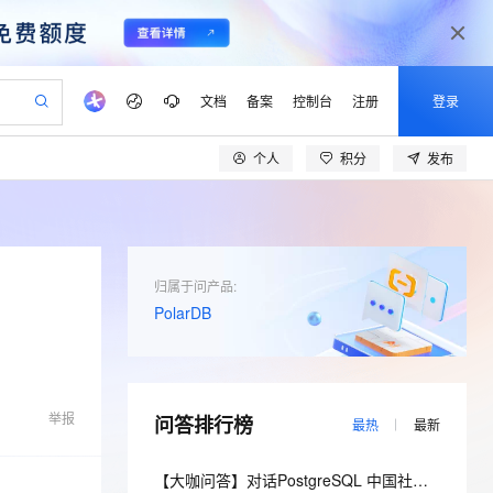
文档
备案
控制台
注册
登录
个人
积分
发布
验
作计划
器
AI 活动
专业服务
服务伙伴合作计划
开发者社区
加入我们
产品动态
服务平台百炼
阿里云 OPC 创新助力计划
一站式生成采购清单，支持单品或批量购买
io：打造专属 AI 语音助手
S产品伙伴计划（繁花）
峰会
CS
造的大模型服务与应用开发平台
一句话生成原生可编辑精美 PPT 文稿
AI 生产力先锋
Al MaaS 服务伙伴赋能合作
域名
博文
Careers
至高可申请百万元
Qwen3.8-Max 模型上线
开启高性价比 AI 编程新体验
弹性可伸缩的云计算服务
Qwen-Audio-3.0-Realtime 端到端实时语音角色扮演
输入一句话想法, 轻松生成专业的 PPT
先锋实践拓展 AI 生产力的边界
Token 补贴，五大权
计划
海大会
伙伴信用分合作计划
商标
问答
社会招聘
归属于问产品:
益加速 OPC 成功
eek-V4-Pro
SS
一键部署幻兽帕鲁游戏服务器
飞天发布时刻
HOT
Open Search 向量检索版支
PolarDB
划
备案
电子书
校园招聘
pSeek-V4-Pro
视频创作，一键激活电商全链路生产力
稳定、安全、高性价比、高性能的云存储服务
一键购买专属联机服务器，轻松开启游戏
所见，即是所愿
持视频检索 Pipeline 功能
更多支持
划
公司注册
镜像站
视频生成
语音识别与合成
专属 QwenPaw
漫剧工坊：一站式动画创作平台
AI 实训营
HOT
应用身份服务 (IDaaS)
合作伙伴培训与认证
划
上云迁移
站生成，高效打造优质广告素材
全接入的云上超级电脑
从聊天伙伴进化为能主动干活的本地数字员工
快速生产连贯的高质量长漫剧
从基础到进阶，Agent 创客手把手教你
OpenClaw 管理能力上线
lScope
我要反馈
e-1.1-T2V
Qwen3-TTS-Flash
举报
问答排行榜
查询合作伙伴
最热
最新
n Alibaba Cloud ISV 合作
代维服务
建企业门户网站
10 分钟搭建微信、支付宝小程序
MaxCompute MaxFrame 提
畅细腻的高质量视频
离线语音合成大模型，多语言方言自适应，低延迟高稳定
创新加速
ope
登录合作伙伴管理后台
我要建议
站，无忧落地极速上线
以可视化方式快速构建移动和 PC 门户网站
国内短信简单易用，安全可靠，秒级触达，全球覆盖200+国家和地区。
高效部署网站，快速应用到小程序
供自动弹性内存功能
【大咖问答】对话PostgreSQL 中国社区发起人之一，阿里云数据库高级专家 德哥