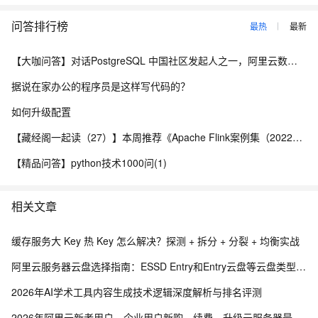
yOcpAgentTask.run(UninstallLegacyOcpAgentTask.java:49)
问答排行榜
最热
最新
at
com.oceanbase.ocp.core.task.engine.runner.JavaSubtaskRunn
【大咖问答】对话PostgreSQL 中国社区发起人之一，阿里云数据库高级专家 德哥
er.execute(JavaSubtaskRunner.java:64)
at
据说在家办公的程序员是这样写代码的？
com.oceanbase.ocp.core.task.engine.runner.JavaSubtaskRunn
如何升级配置
er.doRun(JavaSubtaskRunner.java:32)
【藏经阁一起读（27）】本周推荐《Apache Flink案例集（2022版）》，你有哪些心得？
at
com.oceanbase.ocp.core.task.engine.runner.JavaSubtaskRunn
【精品问答】python技术1000问(1)
er.run(JavaSubtaskRunner.java:26)
at
相关文章
com.oceanbase.ocp.core.task.engine.runner.RunnerFactory.do
Run(RunnerFactory.java:76)
缓存服务大 Key 热 Key 怎么解决？探测 + 拆分 + 分裂 + 均衡实战
at
阿里云服务器云盘选择指南：ESSD Entry和Entry云盘等云盘类型、区别与选择策略
com.oceanbase.ocp.core.task.engine.coordinator.worker.subta
sk.SubtaskExecutor.doRun(SubtaskExecutor.java:203)
2026年AI学术工具内容生成技术逻辑深度解析与排名评测
at
2026年阿里云新老用户、企业用户新购、续费、升级云服务器最新配置价格表