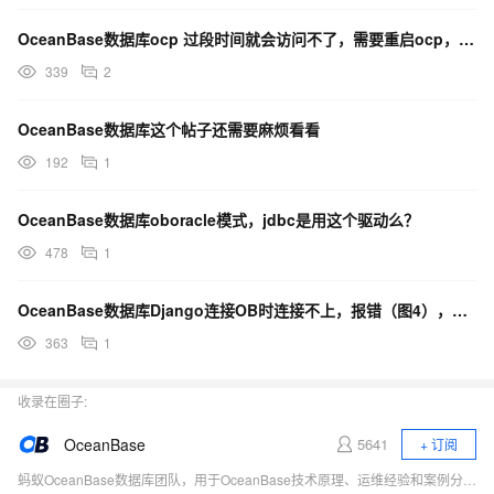
org.springframework.cglib.proxy.MethodProxy.invoke(Method
OceanBase数据库ocp 过段时间就会访问不了，需要重启ocp，需要哪些日志文件？
Proxy.java:218)
339
2
at
org.springframework.aop.framework.CglibAopProxy.invokeMet
OceanBase数据库这个帖子还需要麻烦看看
hod(CglibAopProxy.java:386)
192
1
at
org.springframework.aop.framework.CglibAopProxy.access$0
OceanBase数据库oboracle模式，jdbc是用这个驱动么？
00(CglibAopProxy.java:85)
478
1
at
org.springframework.aop.framework.CglibAopProxy$Dynamic
OceanBase数据库Django连接OB时连接不上，报错（图4），这个有什么解决方法吗？
AdvisedInterceptor.intercept(CglibAopProxy.java:704)
at
363
1
com.oceanbase.ocp.service.compute.AgentInstallationTaskSer
vice$$EnhancerBySpringCGLIB$$78433552.removeAgentFiles
收录在圈子:
()
OceanBase
5641
+ 订阅
at
蚂蚁OceanBase数据库团队，用于OceanBase技术原理、运维经验和案例分享、对外交流。
com.oceanbase.ocp.service.task.business.host.UninstallLegac