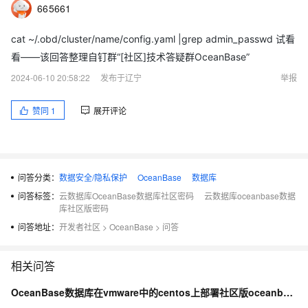
665661
cat ~/.obd/cluster/name/config.yaml |grep admin_passwd 试看
看——该回答整理自钉群“[社区]技术答疑群OceanBase”
2024-06-10 20:58:22
发布于辽宁
举报
赞同
1
展开评论
问答分类：
数据安全/隐私保护
OceanBase
数据库
问答标签：
云数据库OceanBase数据库社区密码
云数据库oceanbase数据
库社区版密码
问答地址：
开发者社区
>
OceanBase
>
问答
相关问答
OceanBase数据库在vmware中的centos上部署社区版oceanbase，没网络不行？