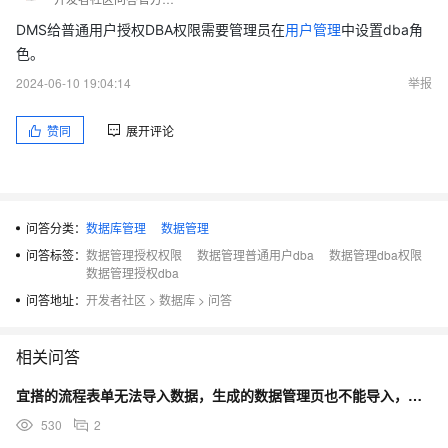
DMS给普通用户授权DBA权限需要管理员在
用户管理
中设置dba角
色。
2024-06-10 19:04:14
举报
赞同
展开评论
问答分类：
数据库管理
数据管理
问答标签：
数据管理授权权限
数据管理普通用户dba
数据管理dba权限
数据管理授权dba
问答地址：
开发者社区
>
数据库
>
问答
相关问答
宜搭的流程表单无法导入数据，生成的数据管理页也不能导入，权限打开也不行，没有导入按钮。
530
2