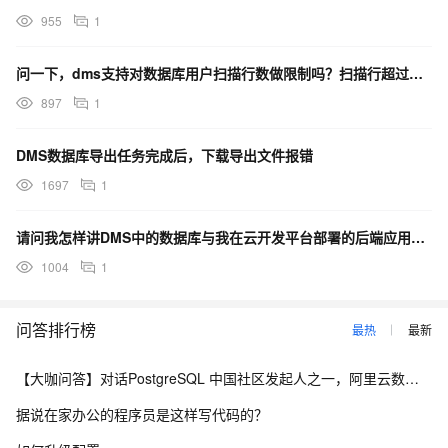
955
1
问一下，dms支持对数据库用户扫描行数做限制吗？扫描行超过设定的限制会断掉dql dml？
897
1
DMS数据库导出任务完成后，下载导出文件报错
1697
1
请问我怎样讲DMS中的数据库与我在云开发平台部署的后端应用进行连接呢？
1004
1
问答排行榜
最热
最新
【大咖问答】对话PostgreSQL 中国社区发起人之一，阿里云数据库高级专家 德哥
据说在家办公的程序员是这样写代码的？