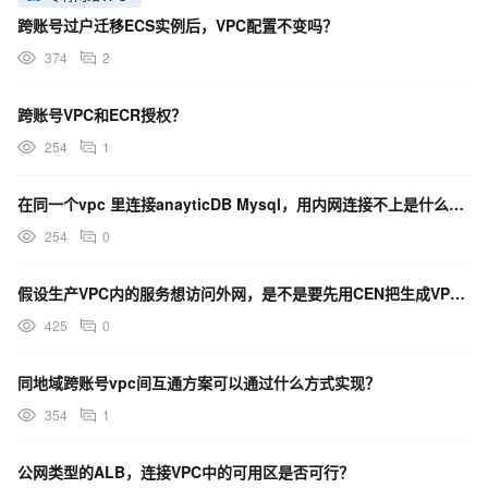
跨账号过户迁移ECS实例后，VPC配置不变吗？
374
2
跨账号VPC和ECR授权？
254
1
在同一个vpc 里连接anayticDB Mysql，用内网连接不上是什么原因？
254
0
假设生产VPC内的服务想访问外网，是不是要先用CEN把生成VPC和互联网VPC连接起来？
425
0
同地域跨账号vpc间互通方案可以通过什么方式实现？
354
1
公网类型的ALB，连接VPC中的可用区是否可行？