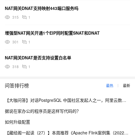
NAT网关DNAT支持映射443端口服务吗
315
1
增强型NAT网关开通1个EIP同时配置SNAT和DNAT
301
1
NAT网关DNAT是否支持设置白名单
318
1
问答排行榜
最热
最新
【大咖问答】对话PostgreSQL 中国社区发起人之一，阿里云数据库高级专家 德哥
据说在家办公的程序员是这样写代码的？
如何升级配置
【藏经阁一起读（27）】本周推荐《Apache Flink案例集（2022版）》，你有哪些心得？