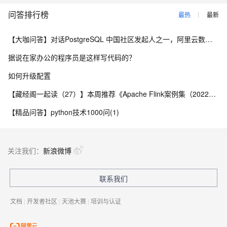
问答排行榜
最热
最新
【大咖问答】对话PostgreSQL 中国社区发起人之一，阿里云数据库高级专家 德哥
据说在家办公的程序员是这样写代码的？
如何升级配置
【藏经阁一起读（27）】本周推荐《Apache Flink案例集（2022版）》，你有哪些心得？
【精品问答】python技术1000问(1)
关注我们：
新浪微博
联系我们
文档
|
开发者社区
|
天池大赛
|
培训与认证