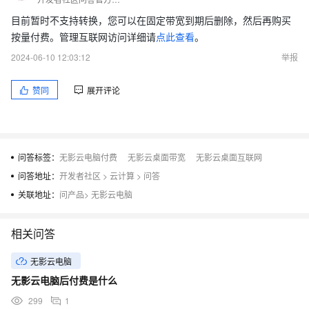
目前暂时不支持转换，您可以在固定带宽到期后删除，然后再购买
按量付费。管理互联网访问详细请
点此查看
。
2024-06-10 12:03:12
举报
赞同
展开评论
问答标签：
无影云电脑付费
无影云桌面带宽
无影云桌面互联网
问答地址：
开发者社区
>
云计算
>
问答
关联地址：
问产品
>
无影云电脑
相关问答
无影云电脑
无影云电脑后付费是什么
299
1