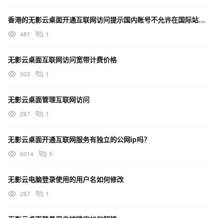
香港的无影云桌面开通互联网访问提示国内账号不允许在国际站购买网络包
481
1
无影云桌面互联网访问宽带计费价格
303
1
无影云桌面管理互联网访问
287
1
无影云桌面开通互联网服务有独立的公网ip吗？
6014
5
无影云电脑登录使用的用户名如何修改
287
1