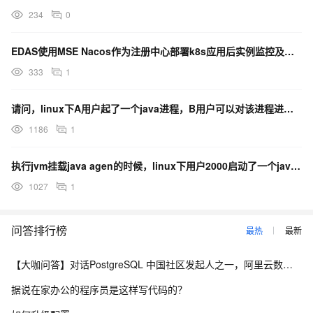
234
0
EDAS使用MSE Nacos作为注册中心部署k8s应用后实例监控及接口服务无法监控到相关的信息
333
1
请问，linux下A用户起了一个java进程，B用户可以对该进程进行挂载java agent的实验吗
1186
1
执行jvm挂载java agen的时候，linux下用户2000启动了一个java进程，然后chao
1027
1
问答排行榜
最热
最新
【大咖问答】对话PostgreSQL 中国社区发起人之一，阿里云数据库高级专家 德哥
据说在家办公的程序员是这样写代码的？