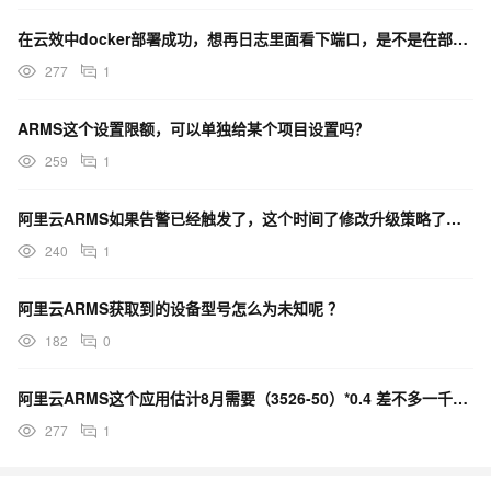
在云效中docker部署成功，想再日志里面看下端口，是不是在部署脚本做一下设置？
277
1
ARMS这个设置限额，可以单独给某个项目设置吗？
259
1
阿里云ARMS如果告警已经触发了，这个时间了修改升级策略了，之前触发告警关联的升级策略就没发执行了？
240
1
阿里云ARMS获取到的设备型号怎么为未知呢 ？
182
0
阿里云ARMS这个应用估计8月需要（3526-50）*0.4 差不多一千多块钱是吧？
277
1