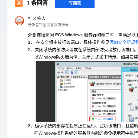
存储
天池大赛
1
条回答
写回答
Qwen3.7-Plus
云解析DNS
解决方案免费试用 新老
电子合同
最高领取价值200元试用
能看、能想、能动手的多模
安全
网络与CDN
AI 算法大赛
畅捷通
社区答人
大数据开发治理平台 Data
AI 产品 免费试用
网络
开发者社区问答官方账号
安全
云开发大赛
Qwen3-VL-Plus
Tableau 订阅
1亿+ 大模型 tokens 和 
外部连接访问
ECS
Windows
服务器的端口时，需满足以
可观测
入门学习赛
中间件
AI空中课堂在线直播课
云防火墙
140+云产品 免费试用
1、
在
安全组中放行该端口，具体操作参见
添加安全组规
上云与迁云
云原生的云上边界网络安全
产品新客免费试用，最长1
2、关闭
系统内部防火墙或在
系统内部防火墙
放行该端口
数据库
生态解决方案
以Windows防火墙为例，关闭方式如下所示。如果安
大模型服务
企业出海
大模型ACA认证体验
大数据计算
助力企业全员 AI 认知与能
行业生态解决方案
千问AI平台-Token Plan
政企业务
媒体服务
开发者生态解决方案
企业服务与云通信
千问AI平台-模型体验
AI 开发和 AI 应用解决
在线体验全尺寸、多种模态
域名与网站
Happy 系列大模型
终端用户计算
Serverless
3、
确保系统内部存在程序正在运行、监听该端口，且监听地址为
在
Windows
操作系统的服务器内部的
命令提示符
中执行
开发工具