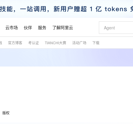
云市场
伙伴
服务
了解阿里云
践
官方博客
考认证
TIANCHI大赛
活动广场
下载
AI 特惠
数据与 API
成为产品伙伴
企业增值服务
最佳实践
价格计算器
AI 场景体
基础软件
产品伙伴合
阿里云认证
市场活动
配置报价
大模型
自助选配和估算价格
步到位
智启 AI 普惠权益
产品生态集成认证中心
企业支持计划
云上春晚
域名与网站
Qwen Audio：打造专属 AI 语音助手
千问官方 MaaS 平台，为开发者和 Agent 而生，新用户赠送 1 亿 + tokens 额度
一句话生成原生
AI Coding
阿里云Maa
2026 阿里云
云服务器 E
为企业打
数据集
Windows
大模型认证
模型
NEW
NEW
格式还原
值低价云产品抢先购
至高享 1亿+免费 tokens，加速 Al 应用落地
提供智能易用的域名与建站服务
Qwen-Audio-3.0-Realtime 端到端实时语音角色扮演
输入一句话想法,
智能编程，一键
安全可靠、
产品生态伙伴
专家技术服务
云上奥运之旅
弹性计算合作
阿里云中企出
手机三要素
宝塔 Linux
全部认证
价格优势
开源旗舰模型
即刻拥有 DeepSeek-V4-Pro
阿里云 OPC 创新助力计划
千问大模型
一键部署幻兽
AI 电商营销
对象存储 O
大模型
产品生态伙伴工作台
企业增值服务台
云栖战略参考
云存储合作计
云栖大会
身份实名认证
CentOS
训练营
推动算力普惠，释放技术红利
最高返9万
真正可用的 1M 上下文,一次完成代码全链路开发
快速构建应用程序和网站，即刻迈出上云第一步
轻松解锁专属 DeepSeek-V4-Pro
至高百万元 Token 补贴，加速一人公司成长
多元化、高性能、安全可靠的大模型服务
一键购买专属
从图文生成到
云上的中国
数据库合作计
活动全景
短信
Docker
图片和
自进化智能体
5 分钟轻松部署专属 QwenPaw
Token Plan 模型订阅计划
数字证书管理服务（原SSL证书）
高效搭建 AI
AI 广告创作
无影云电脑
企业成长
NEW
HOT
信息公告
看见新力量
云网络合作计
OCR 文字识别
JAVA
越聪明
证享300元代金券
全托管，含MySQL、PostgreSQL、SQL Server、MariaDB多引擎
Qwen3.8-Max 首发尝鲜，限时加量 10 倍，夜间低至2折
实现全站HTTPS，呈现可信的WEB访问
从聊天伙伴进化为能主动干活的本地数字员工
图文、视频一
随时随地安
魔搭 Mode
Kimi-K3
HappyHors
版权
NEW
loud
服务实践
官网公告
金融模力时刻
Salesforce O
版
发票查验
全能环境
Claude Code + GStack 打造工程团队
千问办公，限时限量积分加倍
Qoder
低代码高效构
AI 建站
短信服务
型
NEW
作计划
Kimi 最新旗舰模型，长程编程与推理利器
让文字生成流
计划
创新中心
魔搭 ModelSc
健康状态
理服务
让AI从“聊天伙伴”进化为能干活的“数字员工”
安装技能 GStack，拥有专属 AI 工程团队
你的AI工作搭子，覆盖日常办公高频场景
面向真实软件的智能体编程平台
0 代码专业建
客户案例
天气预报查询
操作系统
态合作计划