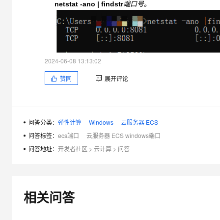
netstat -ano | findstr
端口号。
大模型解决方案
迁移与运维管理
快速部署 Dify，高效搭建 
专有云
10 分钟在聊天系统中增加
2024-06-08 13:13:02
赞同
展开评论
问答分类：
弹性计算
Windows
云服务器 ECS
问答标签：
ecs端口
云服务器 ECS windows端口
问答地址：
开发者社区
>
云计算
>
问答
相关问答