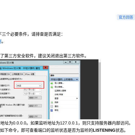
Deepseek-v4-pro
HappyHors
同享
万小智 AI 建站低至 15元/月
Qoder CN
AI 短剧/漫剧
云原生数据库 
快递物流查询
WordPress
成为服务伙
高校合作
点，立即开启云上创新
覆盖公网/内网、递归/权威、移动APP等全场景解析服务
送.CN域名，送备案服务码
基于千问大模型等，支持代码智能生成、研发智能问答
AI助力短剧
态智能体模型
旗舰 MoE 大模型，百万上下文与顶尖推理能力
图生视频，流
Ubuntu
官方回答
服务生态伙伴
云工开物
企业应用
Works
Night Plan 支持 Qwen 3.8-Max
云原生大数据计算服务 MaxCompute
AI 办公
容器服务 Kub
NEW
GLM-5.2
Wan2.7-T
Red Hat
30+ 款产品免费体验
Data Agent 驱动的一站式 Data+AI 开发治理平台
夜间 5 折，Qwen/Meoo/TokenPlan 客户专享
面向分析的企业级SaaS模式云数据仓库
AI智能应用
提供一站式管
科研合作
视觉 Coding、空间感知、多模态思考等全面升级
1M上下文，专为长程任务能力而生
下三个必要条件，请排查是否满足：
ERP
堂（旗舰版）
SUSE
智能客服
则
。
CRM
防护产品
2个月
自动承接线索
。
建站小程序
装了第三方安全软件，建议关闭退出第三方软件。
OA 办公系统
AI 应用构建
大模型原生
力提升
财税管理
模板建站
Qoder
大模型服务平台百炼-应用模版
HOT
NEW
面向真实软件
个人版上线、团队版降价；千问3.8-Max首发发尝鲜
丰富多元化的应用模版和解决方案
400电话
定制建站
万有无界
大模型服务平台百炼-智能体
方案
广告营销
模板小程序
的模型效果
灵活可视化地构建企业级 Agent
定制小程序
秒悟
人工智能平台 PAI
APP 开发
云端极速 AI 
新一代 AI 视频生成模型，深度适配广告营销等场景
AI Native 的算法工程平台，一站式完成建模、训练、推理服务部署
建站系统
0.0.0.0。如果监听地址为127.0.0.1，则只支持服务器内部访问。
如下命令
，
即可查看端口的监听状态
是否为监听的
LISTENING
状态。