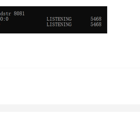
AI 应用
10分钟微调：让0.6B模型媲美235B模
多模态数据信
型
依托云原生高可用架构,实现Dify私有化部署
用1%尺寸在特定领域达到大模型90%以上效果
一个 AI 助手
超强辅助，Bol
即刻拥有 DeepSeek-R1 满血版
在企业官网、通讯软件中为客户提供 AI 客服
多种方案随心选，轻松解锁专属 DeepSeek