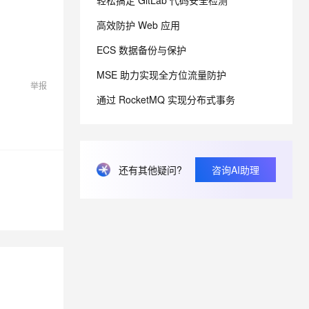
轻松搞定 GitLab 代码安全检测
高效防护 Web 应用
息提取
与 AI 智能体进行实时音视频通话
ECS 数据备份与保护
从文本、图片、视频中提取结构化的属性信息
构建支持视频理解的 AI 音视频实时通话应用
MSE 助力实现全方位流量防护
t.diy 一步搞定创意建站
构建大模型应用的安全防护体系
举报
通过自然语言交互简化开发流程,全栈开发支持
通过阿里云安全产品对 AI 应用进行安全防护
通过 RocketMQ 实现分布式事务
还有其他疑问?
咨询AI助理