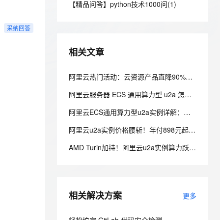
安全
【精品问答】python技术1000问(1)
我要投诉
e-1.1-I2V
Cosyvoice-V3-Flash
PolarDB
上云场景组合购
伴
Qoder CN V1.7.0 发布
漫剧创作，剧本、分镜、视频高效生成
100%兼容MySQL、PostgreSQL，兼容Oracle，支持集中和分布式
覆盖90%+业务场景，专享组合折扣价
畅自然，细节丰富
高表现力语音合成大模型，语音克隆听感自然
VPN
采纳回答
ernetes 版 ACK
云聚AI 严选权益
云安全中心 AI BAS 智能自动
SSL 证书
2V
Fun-ASR
，一键激活高效办公新体验
理容器应用的 K8s 服务
精选AI产品，从模型到应用全链提效
化模拟渗透攻击产品发布
相关文章
文戏情感细腻自然，动作戏激烈拳拳到肉，实现更强表演能力
支持中英文自由切换，具备更强的噪声鲁棒性
堡垒机
AI 用量加速计划
DataWorks ChatBI 会话支持
防火墙
阿里云热门活动：云资源产品直降90%，新客首单38元起，“99 计划”新购续费同价
、识别商机，让客服更高效、服务更出色。
新老同享，达量后返
上传临时文件分析
主机安全
应用
阿里云服务器 ECS 通用算力型 u2a 怎么样？参数、收费标准与业务场景
阿里云ECS通用算力型u2a实例详解：配置、价格与适用场景全解析
千问办公
NEW
AI 应用及服务市场
的智能体编程平台
一站式AI生产力平台
阿里云u2a实例价格腰斩！年付898元起，性能暴涨35%，中小企业上云首选
AI 应用
伶鹊
AMD Turin加持！阿里云u2a实例算力跃升35%，性价比暴增50%，通用算力新王登场
企业级人与Agent协作平台，接入和调度多个数字员工
智能客服平台，对话机器人、对话分析、智能外呼
大模型
大模型服务平台百炼 - 全妙
自然语言处理
应用创作平台
多模态内容创作工具，已接入 DeepSeek
相关解决方案
数据标注
更多
机器学习