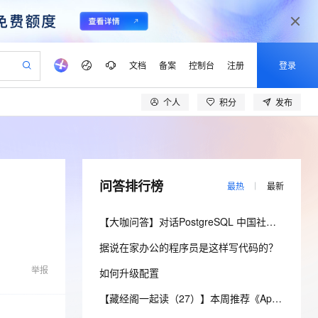
文档
备案
控制台
注册
登录
个人
积分
发布
验
作计划
器
AI 活动
专业服务
服务伙伴合作计划
开发者社区
加入我们
产品动态
服务平台百炼
阿里云 OPC 创新助力计划
一站式生成采购清单，支持单品或批量购买
可编辑精美 PPT 文稿
S产品伙伴计划（繁花）
峰会
CS
造的大模型服务与应用开发平台
Agency Agents：拥有专属领域专家
AI 生产力先锋
Al MaaS 服务伙伴赋能合作
域名
博文
Careers
PolarDB Agentic Database
至高可申请百万元
 轻松生成专业的 PPT
开启高性价比 AI 编程新体验
弹性可伸缩的云计算服务
先锋实践拓展 AI 生产力的边界
发布
多领域专家智能体,一键组建 AI 虚拟交付团队
Token 补贴，五大权
计划
海大会
伙伴信用分合作计划
商标
问答
社会招聘
问答排行榜
最热
最新
益加速 OPC 成功
帕鲁游戏服务器
SS
HappyHorse 打造一站式影视创作平台
飞天发布时刻
HOT
秒悟 Meoo CLI 支持一键部
划
备案
电子书
校园招聘
联机服务器，轻松开启游戏
视频创作，一键激活电商全链路生产力
稳定、安全、高性价比、高性能的云存储服务
所见，即是所愿
署项目至阿里云账号
可视化编排打通从文字构思到成片全链路闭环
更多支持
【大咖问答】对话PostgreSQL 中国社区发起人之一，阿里云数据库高级专家 德哥
划
公司注册
镜像站
视频生成
语音识别与合成
 智能体与工作流应用
漫剧工坊：一站式动画创作平台
AI 实训营
Flink OSS 支持
据说在家办公的程序员是这样写代码的？
合作伙伴培训与认证
划
上云迁移
站生成，高效打造优质广告素材
全接入的云上超级电脑
通过阿里云百炼高效搭建AI应用,助力高效开发
快速生产连贯的高质量长漫剧
从基础到进阶，Agent 创客手把手教你
AssumeRole 角色自定义
lScope
我要反馈
e-1.1-T2V
Qwen3-TTS-Flash
举报
如何升级配置
查询合作伙伴
n Alibaba Cloud ISV 合作
代维服务
建企业门户网站
10 分钟搭建微信、支付宝小程序
百炼 Qwen3.7-Flash 系列模
畅细腻的高质量视频
离线语音合成大模型，多语言方言自适应，低延迟高稳定
创新加速
ope
登录合作伙伴管理后台
【藏经阁一起读（27）】本周推荐《Apache Flink案例集（2022版）》，你有哪些心得？
我要建议
站，无忧落地极速上线
以可视化方式快速构建移动和 PC 门户网站
国内短信简单易用，安全可靠，秒级触达，全球覆盖200+国家和地区。
高效部署网站，快速应用到小程序
型发布