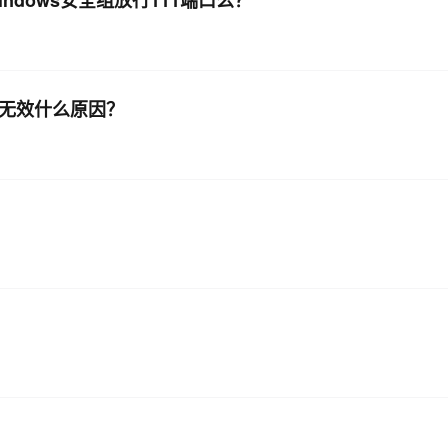
indows安全组放行111端口么？
rt端口无效什么原因？