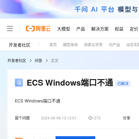
大模型
产品
解决方案
权益
定价
开发者社区
首页
模型体验
探索云世界
问产品
动手实
大模型
产品
解决方案
权益
定价
云市场
伙伴
服务
了解阿里云
精选产品
精选解决方案
普惠上云
产品定价
精选商城
成为销售伙伴
售前咨询
为什么选择阿里云
千问AI平台
开发者社区
问答
正文
了解云产品的定价详情
大模型服务平台百炼
睿译宝，AI翻译排版一
普惠上云 官方力荐
分销伙伴
在线服务
网站建设
什么是云计算
大
大模型服务与应用平台
上传文档即自动完成翻译和
云服务器38元/年起，超
咨询伙伴
多端小程序
技术领先
ECS Windows端口不通
云上成本管理
售后服务
已解决
轻量应用服务器
GLM-5.2：长任务时代
官方推荐返现计划
大模型
精选产品
精选解决方案
Salesforce 国际版订阅
稳定可靠
管理和优化成本
推荐新用户得奖励，单订单
销售伙伴合作计划
自助服务
友盟天域
安全合规
人工智能与机器学习
AI
ECS Windows端口不通
文本生成
云数据库 RDS
Hermes Agent，打造
云工开物
无影生态合作计划
在线服务
观测云
分析师报告
自主进化，持久记忆，越用
高校专属算力普惠，学生认
计算
互联网应用开发
Qwen3.8-Max
提个问题
2024-06-08 13:13:01
273
分享
HOT
Salesforce On Alibaba C
工单服务
Tuya 物联网平台阿里云
研究报告与白皮书
人工智能平台 PAI
快速拥有专属 OpenClaw
大模
Consulting Partner 合
大数据
容器
智能体时代全能旗舰模型
免费试用
短信专区
一站式AI开发、训练和推
蓝凌 OA
AI 大模型销售与服务生
现代化应用