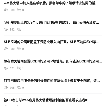
waf防火墙中加入黑名单ip后，黑名单中的ip继续请求访问的话，会有日志记录吗？
300
0
我们需要阻止约3万个ip访问我们所有的ECS， 请问云防火墙支持这样设置吗？
342
1
SLB监听的公网IP配置了云防火墙入向拦截，SLB不响应SYN怎么解决？
280
0
想在防火墙内配置DCDN的公网IP地址段，如何查询DCDN的公网iP地址段？
421
1
钉钉回调应用服务器的时候我们想在防火墙上做写安全配置，请问一下，回调的钉钉服务器的ip是固定的吗？
305
0
被CC攻击时Web应用防火墙管理控制台能否查看攻击者IP