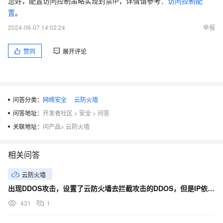
您好，配置访问控制策略实现封禁IP，详情请参考：
访问控制配
置
。
2024-06-07 14:02:24
举报
赞同
展开评论
问答分类：
网络安全
云防火墙
问答地址：
开发者社区
>
安全
>
问答
关联地址：
问产品
>
云防火墙
相关问答
云防火墙
出现DDOS攻击，设置了云防火墙去拦截攻击的DDOS，但是IP依旧被拉入黑洞是什么原因？
431
1