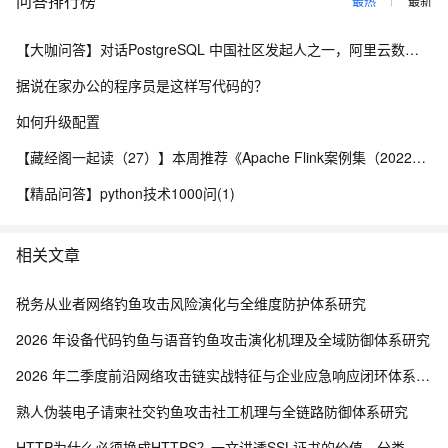
问答排行榜
最热
最新
【大咖问答】对话PostgreSQL 中国社区发起人之一，阿里云数据库高级专家 德哥
据说在家办公的程序员是这样写代码的？
如何升级配置
【藏经阁一起读（27）】本周推荐《Apache Flink案例集（2022版）》，你有哪些心得？
【精品问答】python技术1000问(1)
相关文章
税务从业者网络钓鱼攻击风险演化与全维度防护体系研究
2026 年设备代码钓鱼与语音钓鱼攻击演化机理及全域防御体系研究
2026 年二季度前沿网络攻击链实战特征与企业应急响应闭环体系研究
熟人伪装电子请柬社交钓鱼攻击社工机理与全链路防御体系研究
HTTP为什么必须换成HTTPS？一文讲透SSL证书的价值、分类与避坑技巧