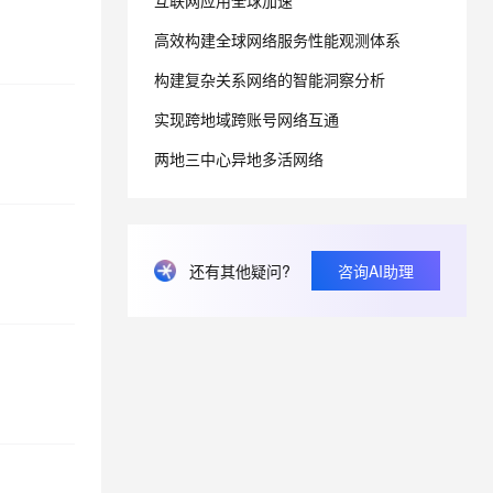
互联网应用全球加速
高效构建全球网络服务性能观测体系
息提取
与 AI 智能体进行实时音视频通话
构建复杂关系网络的智能洞察分析
从文本、图片、视频中提取结构化的属性信息
构建支持视频理解的 AI 音视频实时通话应用
实现跨地域跨账号网络互通
t.diy 一步搞定创意建站
构建大模型应用的安全防护体系
通过自然语言交互简化开发流程,全栈开发支持
通过阿里云安全产品对 AI 应用进行安全防护
两地三中心异地多活网络
还有其他疑问?
咨询AI助理