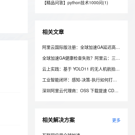
安全
【精品问答】python技术1000问(1)
我要投诉
e-1.1-I2V
Cosyvoice-V3-Flash
PolarDB
上云场景组合购
Milvus 弹性伸缩功能新增节
伴
漫剧创作，剧本、分镜、视频高效生成
100%兼容MySQL、PostgreSQL，兼容Oracle，支持集中和分布式
覆盖90%+业务场景，专享组合折扣价
点支持范围
畅自然，细节丰富
高表现力语音合成大模型，语音克隆听感自然
VPN
ernetes 版 ACK
云聚AI 严选权益
AI 原生数据库服务发布
SSL 证书
2V
Fun-ASR
，一键激活高效办公新体验
理容器应用的 K8s 服务
精选AI产品，从模型到应用全链提效
Agent 数据网关
相关文章
文戏情感细腻自然，动作戏激烈拳拳到肉，实现更强表演能力
支持中英文自由切换，具备更强的噪声鲁棒性
堡垒机
AI 用量加速计划
云原生数据库 PolarDB
防火墙
阿里云国际版注册：全球加速GA延迟高排查教程
、识别商机，让客服更高效、服务更出色。
新老同享，达量后返
Agentic Database 发布
主机安全
应用
全球加速GA健康检查失败？阿里云：三步定位监听、端口与网络链路
云上实践：基于 YOLO11 的无人机航拍森林火灾火焰检测模型训练
千问办公
NEW
AI 应用及服务市场
的智能体编程平台
一站式AI生产力平台
工业智能闭环：感知-决策-执行如何打通OT与IT的最后一公里？
AI 应用
伶鹊
深圳阿里云代理商：OSS 下载提速 CDN 分片传输优化实操
企业级人与Agent协作平台，接入和调度多个数字员工
智能客服平台，对话机器人、对话分析、智能外呼
大模型
大模型服务平台百炼 - 全妙
自然语言处理
应用创作平台
多模态内容创作工具，已接入 DeepSeek
相关解决方案
数据标注
更多
机器学习