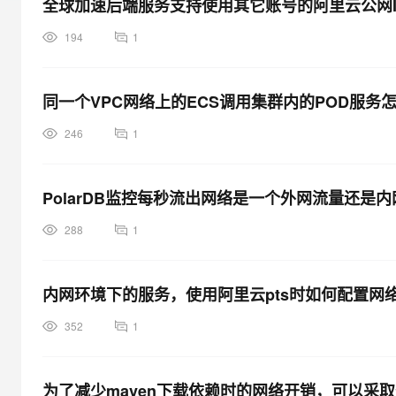
全球加速后端服务支持使用其它账号的阿里云公网I
大模型解决方案
迁移与运维管理
194
1
快速部署 Dify，高效搭建 
专有云
同一个VPC网络上的ECS调用集群内的POD服务
10 分钟在聊天系统中增加
246
1
PolarDB监控每秒流出网络是一个外网流量还是
288
1
内网环境下的服务，使用阿里云pts时如何配置网
352
1
为了减少maven下载依赖时的网络开销，可以采