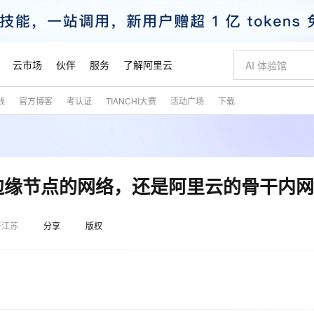
云市场
伙伴
服务
了解阿里云
践
官方博客
考认证
TIANCHI大赛
活动广场
下载
AI 特惠
数据与 API
成为产品伙伴
企业增值服务
最佳实践
价格计算器
AI 场景体
基础软件
产品伙伴合
阿里云认证
市场活动
配置报价
大模型
自助选配和估算价格
新方式
睿译宝，AI翻译排版一步到位
智启 AI 普惠权益
产品生态集成认证中心
企业支持计划
云上春晚
域名与网站
千问官方 MaaS 平台，为开发者和 Agent 而生，新用户赠送 1 亿 + tokens 额度
Qwen Aud
AI Coding
阿里云Maa
2026 阿里云
云服务器 E
为企业打
数据集
Windows
大模型认证
模型
NEW
NEW
交付可用成果
值低价云产品抢先购
上传文档即自动完成翻译和格式还原
至高享 1亿+免费 tokens，加速 Al 应用落地
提供智能易用的域名与建站服务
智能编程，一键
安全可靠、
产品生态伙伴
专家技术服务
云上奥运之旅
弹性计算合作
阿里云中企出
手机三要素
宝塔 Linux
全部认证
边缘节点的网络，还是阿里云的骨干内
价格优势
有专属领域专家
GLM-5.2：长任务时代开源旗舰模型
阿里云 OPC 创新助力计划
千问大模型
即刻拥有 DeepS
AI 电商营销
对象存储 O
大模型
产品生态伙伴工作台
企业增值服务台
云栖战略参考
云存储合作计
云栖大会
身份实名认证
CentOS
训练营
推动算力普惠，释放技术红利
最高返9万
多领域专家智能体,一键组建 AI 虚拟交付团队
快速构建应用程序和网站，即刻迈出上云第一步
至高百万元 Token 补贴，加速一人公司成长
多元化、高性能、安全可靠的大模型服务
真正可用的 1M 上下文,一次完成代码全链路开发
轻松解锁专属 Dee
从图文生成到
云上的中国
数据库合作计
活动全景
于江苏
分享
短信
版权
Docker
图片和
站式影视创作平台
Hermes Agent，打造自进化智能体
Token Plan 模型订阅计划
数字证书管理服务（原SSL证书）
5 分钟轻松部署
AI 广告创作
无影云电脑
企业成长
NEW
信息公告
看见新力量
云网络合作计
OCR 文字识别
JAVA
证享300元代金券
可视化编排打通从文字构思到成片全链路闭环
全托管，含MySQL、PostgreSQL、SQL Server、MariaDB多引擎
自主进化，持久记忆，越用越聪明
Qwen3.8-Max 首发尝鲜，限时加量 10 倍，夜间低至2折
实现全站HTTPS，呈现可信的WEB访问
图文、视频一
随时随地安
魔搭 Mode
Kimi-K3
HappyHors
NEW
loud
服务实践
官网公告
金融模力时刻
Salesforce O
版
发票查验
全能环境
Claude Code + GStack 打造工程团队
千问办公，限时限量积分加倍
Qoder
低代码高效构
AI 建站
短信服务
型
NEW
作计划
Kimi 最新旗舰模型，长程编程与推理利器
让文字生成流
计划
创新中心
魔搭 ModelSc
健康状态
理服务
让AI从“聊天伙伴”进化为能干活的“数字员工”
安装技能 GStack，拥有专属 AI 工程团队
你的AI工作搭子，覆盖日常办公高频场景
面向真实软件的智能体编程平台
0 代码专业建
客户案例
天气预报查询
操作系统
态合作计划