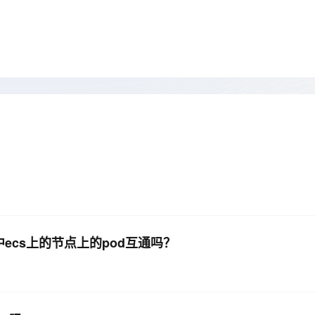
Deepseek-v4-pro
HappyHors
同享
万小智 AI 建站低至 15元/月
Qoder CN
AI 短剧/漫剧
云原生数据库 
快递物流查询
WordPress
成为服务伙
高校合作
点，立即开启云上创新
覆盖公网/内网、递归/权威、移动APP等全场景解析服务
送.CN域名，送备案服务码
基于千问大模型等，支持代码智能生成、研发智能问答
AI助力短剧
态智能体模型
旗舰 MoE 大模型，百万上下文与顶尖推理能力
图生视频，流
Ubuntu
服务生态伙伴
云工开物
企业应用
Works
Night Plan 支持 Qwen 3.8-Max
云原生大数据计算服务 MaxCompute
AI 办公
容器服务 Kub
NEW
GLM-5.2
Wan2.7-T
Red Hat
30+ 款产品免费体验
Data Agent 驱动的一站式 Data+AI 开发治理平台
夜间 5 折，Qwen/Meoo/TokenPlan 客户专享
面向分析的企业级SaaS模式云数据仓库
AI智能应用
提供一站式管
科研合作
视觉 Coding、空间感知、多模态思考等全面升级
1M上下文，专为长程任务能力而生
ERP
堂（旗舰版）
SUSE
智能客服
CRM
防护产品
2个月
自动承接线索
建站小程序
OA 办公系统
AI 应用构建
大模型原生
力提升
财税管理
模板建站
Qoder
大模型服务平台百炼-应用模版
HOT
NEW
面向真实软件
个人版上线、团队版降价；千问3.8-Max首发发尝鲜
丰富多元化的应用模版和解决方案
400电话
定制建站
万有无界
大模型服务平台百炼-智能体
方案
广告营销
模板小程序
的模型效果
灵活可视化地构建企业级 Agent
定制小程序
中ecs上的节点上的pod互通吗？
秒悟
人工智能平台 PAI
APP 开发
云端极速 AI 
新一代 AI 视频生成模型，深度适配广告营销等场景
AI Native 的算法工程平台，一站式完成建模、训练、推理服务部署
建站系统