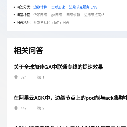
存储
天池大赛
Qwen3.7-Plus
云解析DNS
解决方案免费试用 新老
电子合同
问答分类：
边缘计算
全球加速
边缘节点服务 ENS
最高领取价值200元试用
能看、能想、能动手的多模
安全
网络与CDN
AI 算法大赛
问答标签：
依赖网络
ga网络
网络依赖
边缘节点网络
畅捷通
大数据开发治理平台 Data
AI 产品 免费试用
网络
问答地址：
开发者社区
>
IoT
>
问答
安全
云开发大赛
Qwen3-VL-Plus
Tableau 订阅
1亿+ 大模型 tokens 和 
可观测
入门学习赛
中间件
AI空中课堂在线直播课
云防火墙
140+云产品 免费试用
上云与迁云
云原生的云上边界网络安全
产品新客免费试用，最长1
数据库
相关问答
生态解决方案
大模型服务
企业出海
大模型ACA认证体验
大数据计算
助力企业全员 AI 认知与能
行业生态解决方案
关于全球加速GA中联通专线的提速效果
千问AI平台-Token Plan
政企业务
媒体服务
开发者生态解决方案
324
1
企业服务与云通信
千问AI平台-模型体验
AI 开发和 AI 应用解决
在线体验全尺寸、多种模态
域名与网站
在阿里云ACK中，边缘节点上的pod能与ack集群
Happy 系列大模型
终端用户计算
449
2
Serverless
开发工具