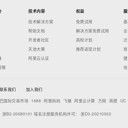
价
技术内容
权益
服
技术解决方案
免费试用
基
帮助文档
解决方案免费试用
企
开发者社区
高校计划
迁
天池大赛
推荐返现计划
官
器
阿里云认证
健
管理
信
联系我们
加入我们
巴国际交易市场
1688
阿里妈妈
飞猪
阿里云计算
万网
高德
UC
：
浙B2-20080101
域名注册服务机构许可：
浙D3-20210002