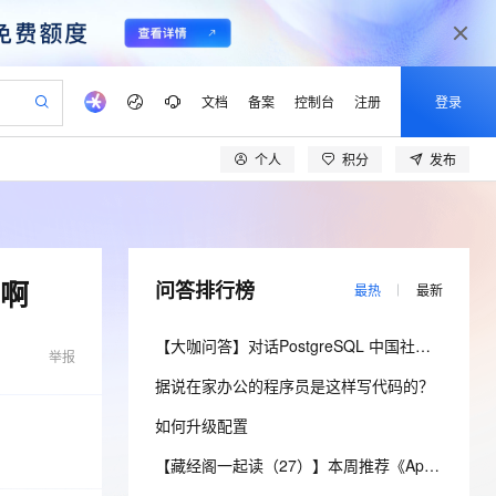
文档
备案
控制台
注册
登录
个人
积分
发布
验
作计划
器
AI 活动
专业服务
服务伙伴合作计划
开发者社区
加入我们
产品动态
服务平台百炼
阿里云 OPC 创新助力计划
一站式生成采购清单，支持单品或批量购买
io：打造专属 AI 语音助手
S产品伙伴计划（繁花）
峰会
CS
造的大模型服务与应用开发平台
一句话生成原生可编辑精美 PPT 文稿
AI 生产力先锋
Al MaaS 服务伙伴赋能合作
域名
博文
Careers
至高可申请百万元
Qwen3.8-Max 模型上线
开启高性价比 AI 编程新体验
弹性可伸缩的云计算服务
Qwen-Audio-3.0-Realtime 端到端实时语音角色扮演
输入一句话想法, 轻松生成专业的 PPT
先锋实践拓展 AI 生产力的边界
Token 补贴，五大权
计划
海大会
伙伴信用分合作计划
商标
问答
社会招聘
网啊
问答排行榜
最热
最新
益加速 OPC 成功
eek-V4-Pro
SS
一键部署幻兽帕鲁游戏服务器
飞天发布时刻
HOT
Open Search 向量检索版支
划
备案
电子书
校园招聘
pSeek-V4-Pro
视频创作，一键激活电商全链路生产力
稳定、安全、高性价比、高性能的云存储服务
一键购买专属联机服务器，轻松开启游戏
所见，即是所愿
持视频检索 Pipeline 功能
更多支持
【大咖问答】对话PostgreSQL 中国社区发起人之一，阿里云数据库高级专家 德哥
划
举报
公司注册
镜像站
视频生成
语音识别与合成
专属 QwenPaw
漫剧工坊：一站式动画创作平台
AI 实训营
HOT
应用身份服务 (IDaaS)
据说在家办公的程序员是这样写代码的？
合作伙伴培训与认证
划
上云迁移
站生成，高效打造优质广告素材
全接入的云上超级电脑
从聊天伙伴进化为能主动干活的本地数字员工
快速生产连贯的高质量长漫剧
从基础到进阶，Agent 创客手把手教你
OpenClaw 管理能力上线
lScope
我要反馈
e-1.1-T2V
Qwen3-TTS-Flash
如何升级配置
查询合作伙伴
n Alibaba Cloud ISV 合作
代维服务
建企业门户网站
10 分钟搭建微信、支付宝小程序
MaxCompute MaxFrame 提
畅细腻的高质量视频
离线语音合成大模型，多语言方言自适应，低延迟高稳定
创新加速
ope
登录合作伙伴管理后台
【藏经阁一起读（27）】本周推荐《Apache Flink案例集（2022版）》，你有哪些心得？
我要建议
站，无忧落地极速上线
以可视化方式快速构建移动和 PC 门户网站
国内短信简单易用，安全可靠，秒级触达，全球覆盖200+国家和地区。
高效部署网站，快速应用到小程序
供自动弹性内存功能