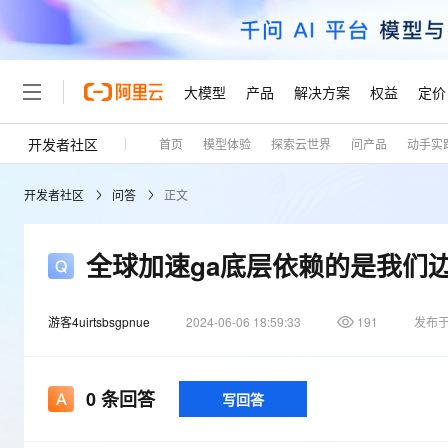
大模型
产品
解决方案
权益
定价
开发者社区
首页
模型体验
探索云世界
问产品
动手实
大模型
产品
解决方案
权益
定价
云市场
伙伴
服务
了解阿里云
精选产品
精选解决方案
普惠上云
产品定价
精选商城
成为销售伙伴
售前咨询
为什么选择阿里云
千问AI平台
开发者社区
问答
正文
了解云产品的定价详情
大模型服务平台百炼
千问办公，解锁你的工作
普惠上云 官方力荐
分销伙伴
在线服务
网站建设
什么是云计算
大
大模型服务与应用平台
企业级Agent产品，直接
云服务器38元/年起，超
咨询伙伴
多端小程序
技术领先
全球加速ga底层依赖的是我们
云上成本管理
售后服务
轻量应用服务器
Agency Agents：拥
官方推荐返现计划
大模型
精选产品
精选解决方案
Salesforce 国际版订阅
稳定可靠
管理和优化成本
推荐新用户得奖励，单订单
销售伙伴合作计划
自助服务
游客4uirtsbsgpnue
2024-06-06 18:59:33
友盟天域
安全合规
191
发布
人工智能与机器学习
AI
文本生成
云数据库 RDS
HappyHorse 打造一
云工开物
无影生态合作计划
在线服务
观测云
分析师报告
高校专属算力普惠，学生认
计算
互联网应用开发
Qwen3.8-Max
HOT
Salesforce On Alibaba C
工单服务
Tuya 物联网平台阿里云
研究报告与白皮书
0
条回答
写回答
人工智能平台 PAI
快速拥有专属 OpenClaw
大模
Consulting Partner 合
大数据
容器
智能体时代全能旗舰模型
免费试用
短信专区
一站式AI开发、训练和推
蓝凌 OA
AI 大模型销售与服务生
现代化应用