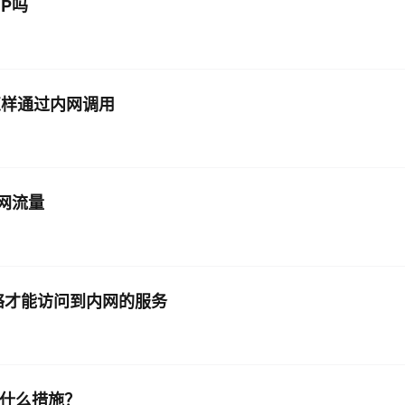
P吗
AI 应用
10分钟微调：让0.6B模型媲美235B模
多模态数据信
型
依托云原生高可用架构,实现Dify私有化部署
用1%尺寸在特定领域达到大模型90%以上效果
怎样通过内网调用
一个 AI 助手
超强辅助，Bol
即刻拥有 DeepSeek-R1 满血版
在企业官网、通讯软件中为客户提供 AI 客服
多种方案随心选，轻松解锁专属 DeepSeek
内网流量
络才能访问到内网的服务
取什么措施？