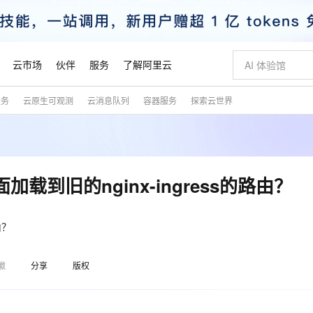
云市场
伙伴
服务
了解阿里云
服务
云原生可观测
云消息队列
容器服务
探索云世界
AI 特惠
数据与 API
成为产品伙伴
企业增值服务
最佳实践
价格计算器
AI 场景体
基础软件
产品伙伴合
阿里云认证
市场活动
配置报价
大模型
自助选配和估算价格
新方式
睿译宝，AI翻译排版一步到位
智启 AI 普惠权益
产品生态集成认证中心
企业支持计划
云上春晚
域名与网站
千问官方 MaaS 平台，为开发者和 Agent 而生，新用户赠送 1 亿 + tokens 额度
Qwen Aud
AI Coding
阿里云Maa
2026 阿里云
云服务器 E
为企业打
数据集
Windows
大模型认证
模型
NEW
NEW
交付可用成果
值低价云产品抢先购
上传文档即自动完成翻译和格式还原
至高享 1亿+免费 tokens，加速 Al 应用落地
提供智能易用的域名与建站服务
智能编程，一键
安全可靠、
产品生态伙伴
专家技术服务
云上奥运之旅
弹性计算合作
阿里云中企出
手机三要素
宝塔 Linux
全部认证
加载到旧的nginx-ingress的路由？
价格优势
有专属领域专家
GLM-5.2：长任务时代开源旗舰模型
阿里云 OPC 创新助力计划
千问大模型
即刻拥有 DeepS
AI 电商营销
对象存储 O
大模型
产品生态伙伴工作台
企业增值服务台
云栖战略参考
云存储合作计
云栖大会
身份实名认证
CentOS
训练营
推动算力普惠，释放技术红利
最高返9万
多领域专家智能体,一键组建 AI 虚拟交付团队
快速构建应用程序和网站，即刻迈出上云第一步
至高百万元 Token 补贴，加速一人公司成长
多元化、高性能、安全可靠的大模型服务
真正可用的 1M 上下文,一次完成代码全链路开发
轻松解锁专属 Dee
从图文生成到
云上的中国
数据库合作计
活动全景
短信
Docker
由？
图片和
站式影视创作平台
Hermes Agent，打造自进化智能体
Token Plan 模型订阅计划
数字证书管理服务（原SSL证书）
5 分钟轻松部署
AI 广告创作
无影云电脑
企业成长
NEW
信息公告
看见新力量
云网络合作计
OCR 文字识别
JAVA
证享300元代金券
可视化编排打通从文字构思到成片全链路闭环
全托管，含MySQL、PostgreSQL、SQL Server、MariaDB多引擎
自主进化，持久记忆，越用越聪明
Qwen3.8-Max 首发尝鲜，限时加量 10 倍，夜间低至2折
实现全站HTTPS，呈现可信的WEB访问
图文、视频一
随时随地安
魔搭 Mode
Kimi-K3
HappyHors
徽
分享
版权
NEW
loud
服务实践
官网公告
金融模力时刻
Salesforce O
版
发票查验
全能环境
Claude Code + GStack 打造工程团队
千问办公，限时限量积分加倍
Qoder
低代码高效构
AI 建站
短信服务
型
NEW
作计划
Kimi 最新旗舰模型，长程编程与推理利器
让文字生成流
计划
创新中心
魔搭 ModelSc
健康状态
理服务
让AI从“聊天伙伴”进化为能干活的“数字员工”
安装技能 GStack，拥有专属 AI 工程团队
你的AI工作搭子，覆盖日常办公高频场景
面向真实软件的智能体编程平台
0 代码专业建
客户案例
天气预报查询
操作系统
态合作计划