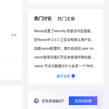
安全
我要投诉
e-1.1-I2V
Cosyvoice-V3-Flash
PolarDB
上云场景组合购
Milvus 弹性伸缩功能新增节
伴
漫剧创作，剧本、分镜、视频高效生成
100%兼容MySQL、PostgreSQL，兼容Oracle，支持集中和分布式
覆盖90%+业务场景，专享组合折扣价
点支持范围
畅自然，细节丰富
高表现力语音合成大模型，语音克隆听感自然
VPN
热门讨论
热门文章
ernetes 版 ACK
云聚AI 严选权益
AI 原生数据库服务发布
SSL 证书
2V
Fun-ASR
，一键激活高效办公新体验
理容器应用的 K8s 服务
精选AI产品，从模型到应用全链提效
Agent 数据网关
文戏情感细腻自然，动作戏激烈拳拳到肉，实现更强表演能力
支持中英文自由切换，具备更强的噪声鲁棒性
堡垒机
Nacos设置了security.但是访问还是能看到节点信息 而且还不用验证身份怎么办？
AI 用量加速计划
云原生数据库 PolarDB
举报
防火墙
、识别商机，让客服更高效、服务更出色。
新老同享，达量后返
Agentic Database 发布
在Nacos中 2.0.3 之后没有默认用户名密码，改如何登录？
主机安全
应用
加载nacos配置时，偶尔会返回 user not found! 这个错误是什么引起的？
nacos登录页面打开后未登录时弹出提示：user not found及权限认证失败怎么办？
千问办公
NEW
AI 应用及服务市场
的智能体编程平台
一站式AI生产力平台
nacos 节点元数据为什么会多一个7858接口？
AI 应用
伶鹊
Nacos登录密码忘记了如何修改？
展开全部
企业级人与Agent协作平台，接入和调度多个数字员工
智能客服平台，对话机器人、对话分析、智能外呼
大模型
nacos连接超时原因有哪些？
大模型服务平台百炼 - 全妙
自然语言处理
nacos2.4如何使用pg数据库初始化sql？
应用创作平台
多模态内容创作工具，已接入 DeepSeek
数据标注
Nacos2.2.1版本可以不配置数据库吗?
还有其他疑问?
咨询AI助理
机器学习