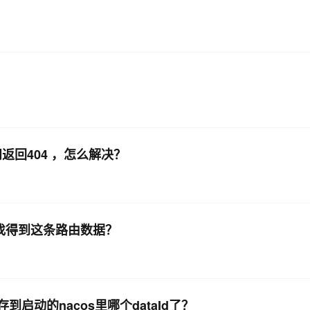
AI 应用
10分钟微调：让0.6B模型媲美235B模
多模态数据信
型
依托云原生高可用架构,实现Dify私有化部署
用1%尺寸在特定领域达到大模型90%以上效果
一个 AI 助手
超强辅助，Bol
即刻拥有 DeepSeek-R1 满血版
在企业官网、通讯软件中为客户提供 AI 客服
多种方案随心选，轻松解锁专属 DeepSeek
问返回404 ，怎么解决？
能找得到这条路由数据？
到启动的nacos里哪个dataId了？