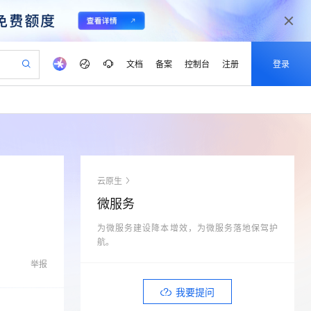
文档
备案
控制台
注册
登录
验
作计划
器
AI 活动
专业服务
服务伙伴合作计划
开发者社区
加入我们
产品动态
服务平台百炼
阿里云 OPC 创新助力计划
一站式生成采购清单，支持单品或批量购买
io：打造专属 AI 语音助手
S产品伙伴计划（繁花）
峰会
CS
造的大模型服务与应用开发平台
一句话生成原生可编辑精美 PPT 文稿
AI 生产力先锋
Al MaaS 服务伙伴赋能合作
域名
博文
Careers
至高可申请百万元
Qwen3.8-Max 模型上线
开启高性价比 AI 编程新体验
弹性可伸缩的云计算服务
Qwen-Audio-3.0-Realtime 端到端实时语音角色扮演
输入一句话想法, 轻松生成专业的 PPT
先锋实践拓展 AI 生产力的边界
Token 补贴，五大权
计划
海大会
伙伴信用分合作计划
商标
问答
社会招聘
云原生
益加速 OPC 成功
eek-V4-Pro
SS
一键部署幻兽帕鲁游戏服务器
飞天发布时刻
HOT
Open Search 向量检索版支
划
备案
电子书
校园招聘
微服务
pSeek-V4-Pro
视频创作，一键激活电商全链路生产力
稳定、安全、高性价比、高性能的云存储服务
一键购买专属联机服务器，轻松开启游戏
所见，即是所愿
持视频检索 Pipeline 功能
更多支持
划
公司注册
镜像站
视频生成
语音识别与合成
为微服务建设降本增效，为微服务落地保驾护
专属 QwenPaw
漫剧工坊：一站式动画创作平台
AI 实训营
HOT
应用身份服务 (IDaaS)
合作伙伴培训与认证
航。
划
上云迁移
站生成，高效打造优质广告素材
全接入的云上超级电脑
从聊天伙伴进化为能主动干活的本地数字员工
快速生产连贯的高质量长漫剧
从基础到进阶，Agent 创客手把手教你
OpenClaw 管理能力上线
lScope
我要反馈
e-1.1-T2V
Qwen3-TTS-Flash
举报
查询合作伙伴
n Alibaba Cloud ISV 合作
代维服务
建企业门户网站
10 分钟搭建微信、支付宝小程序
MaxCompute MaxFrame 提
畅细腻的高质量视频
离线语音合成大模型，多语言方言自适应，低延迟高稳定
创新加速
ope
登录合作伙伴管理后台
我要提问
我要建议
站，无忧落地极速上线
以可视化方式快速构建移动和 PC 门户网站
国内短信简单易用，安全可靠，秒级触达，全球覆盖200+国家和地区。
高效部署网站，快速应用到小程序
供自动弹性内存功能