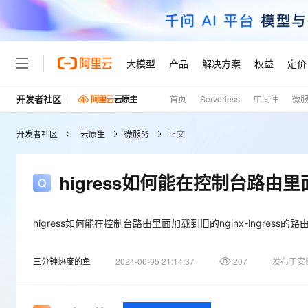
大模型
产品
解决方案
权益
定价
开发者社区
首页
Serverless
中间件
微
大模型
产品
解决方案
权益
定价
云市场
伙伴
服务
了解阿里云
精选产品
精选解决方案
普惠上云
产品定价
精选商城
成为销售伙伴
售前咨询
为什么选择阿里云
千问AI平台
开发者社区
云原生
微服务
正文
了解云产品的定价详情
大模型服务平台百炼
千问办公，解锁你的工作
普惠上云 官方力荐
分销伙伴
在线服务
网站建设
什么是云计算
大
大模型服务与应用平台
企业级Agent产品，直接
云服务器38元/年起，超
咨询伙伴
多端小程序
技术领先
higress如何能在控制台路由里面
云上成本管理
售后服务
轻量应用服务器
Agency Agents：拥
官方推荐返现计划
大模型
精选产品
精选解决方案
Salesforce 国际版订阅
稳定可靠
管理和优化成本
推荐新用户得奖励，单订单
销售伙伴合作计划
自助服务
友盟天域
安全合规
人工智能与机器学习
AI
higress如何能在控制台路由里面加载到旧的nginx-ingress的路
文本生成
云数据库 RDS
HappyHorse 打造一
云工开物
无影生态合作计划
在线服务
观测云
分析师报告
高校专属算力普惠，学生认
计算
互联网应用开发
Qwen3.8-Max
三分钟热度的鱼
2024-06-05 21:14:37
207
发布于安
HOT
Salesforce On Alibaba C
工单服务
Tuya 物联网平台阿里云
研究报告与白皮书
人工智能平台 PAI
快速拥有专属 OpenClaw
大模
Consulting Partner 合
大数据
容器
智能体时代全能旗舰模型
免费试用
短信专区
一站式AI开发、训练和推
蓝凌 OA
AI 大模型销售与服务生
现代化应用