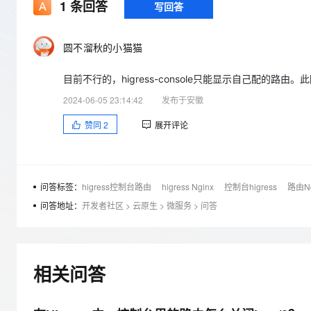
存储
天池大赛
1
条回答
写回答
Qwen3.7-Plus
云解析DNS
解决方案免费试用 新老
电子合同
最高领取价值200元试用
能看、能想、能动手的多模
安全
网络与CDN
AI 算法大赛
畅捷通
圆不溜秋的小猫猫
大数据开发治理平台 Data
AI 产品 免费试用
网络
安全
云开发大赛
Qwen3-VL-Plus
Tableau 订阅
1亿+ 大模型 tokens 和 
目前不行的，higress-console只能显示自己配的路由。此回
可观测
入门学习赛
中间件
AI空中课堂在线直播课
云防火墙
140+云产品 免费试用
2024-06-05 23:14:42
发布于安徽
上云与迁云
云原生的云上边界网络安全
产品新客免费试用，最长1
数据库
赞同
2
展开评论
生态解决方案
大模型服务
企业出海
大模型ACA认证体验
大数据计算
助力企业全员 AI 认知与能
行业生态解决方案
千问AI平台-Token Plan
政企业务
媒体服务
开发者生态解决方案
问答标签：
higress控制台路由
higress Nginx
控制台higress
路由Ng
企业服务与云通信
问答地址：
开发者社区
>
云原生
>
微服务
>
问答
千问AI平台-模型体验
AI 开发和 AI 应用解决
在线体验全尺寸、多种模态
域名与网站
Happy 系列大模型
终端用户计算
相关问答
Serverless
开发工具