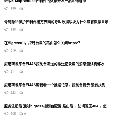
新版E-MapReduce控制台的数据开发产品如何选择
180
1
号码隐私保护控制台概览界面的呼叫数据版块为什么没有数据显示
188
1
在Higress中，控制台里的路由怎么关闭http/2？
519
1
应用研发平台EMAS控制台发送的推送记录里的消息测试机都收到了，但是统计数据里一条记录都没是怎么回事
211
1
应用研发平台EMAS帮我看一个推送记录，控制台提示 没有找到该次推送的设备数据呢，啥原因啊？
223
1
服务注册后 通过higress控制台配置 路由后 ，访问返回404 ，怎么解决？
505
0