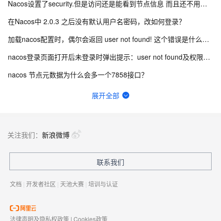
Nacos设置了security.但是访问还是能看到节点信息 而且还不用验证身份怎么办？
在Nacos中 2.0.3 之后没有默认用户名密码，改如何登录？
加载nacos配置时，偶尔会返回 user not found! 这个错误是什么引起的？
nacos登录页面打开后未登录时弹出提示：user not found及权限认证失败怎么办？
nacos 节点元数据为什么会多一个7858接口？
nacos2.4如何使用pg数据库初始化sql？
展开全部
Nacos登录密码忘记了如何修改？
nacos连接超时原因有哪些？
关注我们：
新浪微博
Nacos2.2.1版本可以不配置数据库吗?
联系我们
nacos的docker镜像去哪里下？
文档
|
开发者社区
|
天池大赛
|
培训与认证
法律声明及隐私权政策
|
Cookies政策