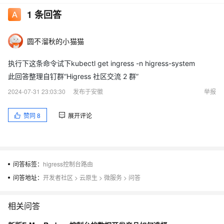
1
条回答
圆不溜秋的小猫猫
执行下这条命令试下kubectl get ingress -n higress-system
此回答整理自钉群“Higress 社区交流 2 群”
2024-07-31 23:03:30
发布于安徽
举报
赞同
8
展开评论
问答标签：
higress控制台路由
问答地址：
开发者社区
>
云原生
>
微服务
>
问答
相关问答