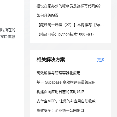
安全
我要投诉
e-1.1-I2V
Cosyvoice-V3-Flash
PolarDB
上云场景组合购
Milvus 弹性伸缩功能新增节
伴
据说在家办公的程序员是这样写代码的？
漫剧创作，剧本、分镜、视频高效生成
100%兼容MySQL、PostgreSQL，兼容Oracle，支持集中和分布式
覆盖90%+业务场景，专享组合折扣价
点支持范围
畅自然，细节丰富
高表现力语音合成大模型，语音克隆听感自然
VPN
如何升级配置
ernetes 版 ACK
云聚AI 严选权益
AI 原生数据库服务发布
SSL 证书
2V
Fun-ASR
【藏经阁一起读（27）】本周推荐《Apache Flink案例集（2022版）》，你有哪些心得？
，一键激活高效办公新体验
理容器应用的 K8s 服务
精选AI产品，从模型到应用全链提效
Agent 数据网关
文戏情感细腻自然，动作戏激烈拳拳到肉，实现更强表演能力
支持中英文自由切换，具备更强的噪声鲁棒性
图片所在的
堡垒机
【精品问答】python技术1000问(1)
AI 用量加速计划
览窗口供您
云原生数据库 PolarDB
防火墙
、识别商机，让客服更高效、服务更出色。
新老同享，达量后返
Agentic Database 发布
主机安全
应用
相关解决方案
更多
千问办公
NEW
AI 应用及服务市场
的智能体编程平台
一站式AI生产力平台
高效编排与管理容器化应用
AI 应用
伶鹊
基于 Supabase 高效构建轻量级应用
企业级人与Agent协作平台，接入和调度多个数字员工
智能客服平台，对话机器人、对话分析、智能外呼
大模型
构建面向应用日志的实时监控
大模型服务平台百炼 - 全妙
自然语言处理
应用创作平台
多模态内容创作工具，已接入 DeepSeek
支付宝MCP，让您的AI应用自动收款
数据标注
高效安全：企业统一公网出口
机器学习