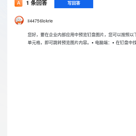
存储
天池大赛
1
条回答
写回答
Qwen3.7-Plus
云解析DNS
解决方案免费试用 新老
电子合同
最高领取价值200元试用
能看、能想、能动手的多模
安全
网络与CDN
AI 算法大赛
畅捷通
ii44756lokrie
大数据开发治理平台 Data
AI 产品 免费试用
网络
安全
云开发大赛
Qwen3-VL-Plus
Tableau 订阅
1亿+ 大模型 tokens 和 
您好，要在企业内部应用中预览钉盘图片，您可以按照以下步
可观测
入门学习赛
中间件
AI空中课堂在线直播课
云防火墙
140+云产品 免费试用
单元格，即可跳转预览图片内容。• 电脑端：• 在钉盘
上云与迁云
云原生的云上边界网络安全
产品新客免费试用，最长1
数据库
生态解决方案
大模型服务
企业出海
大模型ACA认证体验
大数据计算
助力企业全员 AI 认知与能
行业生态解决方案
千问AI平台-Token Plan
政企业务
媒体服务
开发者生态解决方案
企业服务与云通信
千问AI平台-模型体验
AI 开发和 AI 应用解决
在线体验全尺寸、多种模态
域名与网站
Happy 系列大模型
终端用户计算
Serverless
开发工具