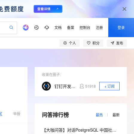
文档
备案
控制台
注册
登录
个人
积分
发布
验
作计划
器
AI 活动
专业服务
服务伙伴合作计划
开发者社区
加入我们
产品动态
服务平台百炼
阿里云 OPC 创新助力计划
一站式生成采购清单，支持单品或批量购买
可编辑精美 PPT 文稿
S产品伙伴计划（繁花）
峰会
CS
造的大模型服务与应用开发平台
Agency Agents：拥有专属领域专家
AI 生产力先锋
Al MaaS 服务伙伴赋能合作
域名
博文
Careers
至高可申请百万元
Qwen3.8-Max 模型上线
 轻松生成专业的 PPT
开启高性价比 AI 编程新体验
弹性可伸缩的云计算服务
先锋实践拓展 AI 生产力的边界
多领域专家智能体,一键组建 AI 虚拟交付团队
Token 补贴，五大权
计划
海大会
收录在圈子:
伙伴信用分合作计划
商标
问答
社会招聘
益加速 OPC 成功
帕鲁游戏服务器
SS
HappyHorse 打造一站式影视创作平台
飞天发布时刻
HOT
Open Search 向量检索版支
划
备案
电子书
校园招聘
钉钉开发者社区
51918
+ 订阅
联机服务器，轻松开启游戏
视频创作，一键激活电商全链路生产力
稳定、安全、高性价比、高性能的云存储服务
所见，即是所愿
持视频检索 Pipeline 功能
可视化编排打通从文字构思到成片全链路闭环
更多支持
划
公司注册
镜像站
视频生成
语音识别与合成
 智能体与工作流应用
漫剧工坊：一站式动画创作平台
AI 实训营
应用身份服务 (IDaaS)
合作伙伴培训与认证
划
上云迁移
站生成，高效打造优质广告素材
全接入的云上超级电脑
通过阿里云百炼高效搭建AI应用,助力高效开发
快速生产连贯的高质量长漫剧
从基础到进阶，Agent 创客手把手教你
OpenClaw 管理能力上线
lScope
我要反馈
区
e-1.1-T2V
Qwen3-TTS-Flash
举报
问答排行榜
查询合作伙伴
最热
最新
n Alibaba Cloud ISV 合作
代维服务
建企业门户网站
10 分钟搭建微信、支付宝小程序
MaxCompute MaxFrame 提
畅细腻的高质量视频
离线语音合成大模型，多语言方言自适应，低延迟高稳定
创新加速
ope
登录合作伙伴管理后台
我要建议
站，无忧落地极速上线
以可视化方式快速构建移动和 PC 门户网站
国内短信简单易用，安全可靠，秒级触达，全球覆盖200+国家和地区。
高效部署网站，快速应用到小程序
供自动弹性内存功能
【大咖问答】对话PostgreSQL 中国社区发起人之一，阿里云数据库高级专家 德哥