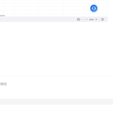
。
用预览