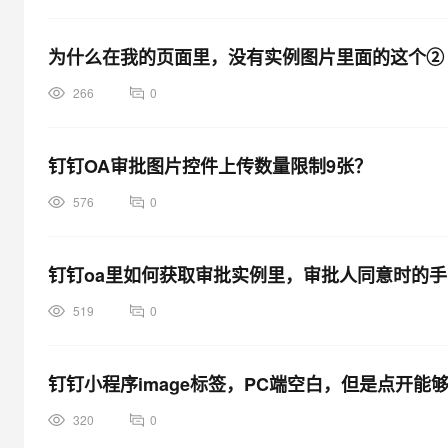
为什么在我的页面里，没有实例图片里面的这个② 
266
0
钉钉OA审批图片控件上传数量限制9张？
576
0
钉钉oa里如何获取审批实例里，审批人同意时的手写
519
0
钉钉小程序image标签，PC端空白，但是点开能
320
0