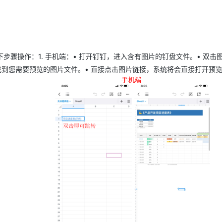
Deepseek-v4-pro
HappyHors
同享
万小智 AI 建站低至 15元/月
Qoder CN
AI 短剧/漫剧
云原生数据库 
快递物流查询
WordPress
成为服务伙
高校合作
点，立即开启云上创新
覆盖公网/内网、递归/权威、移动APP等全场景解析服务
送.CN域名，送备案服务码
基于千问大模型等，支持代码智能生成、研发智能问答
AI助力短剧
态智能体模型
旗舰 MoE 大模型，百万上下文与顶尖推理能力
图生视频，流
Ubuntu
服务生态伙伴
云工开物
企业应用
Works
Night Plan 支持 Qwen 3.8-Max
云原生大数据计算服务 MaxCompute
AI 办公
容器服务 Kub
NEW
GLM-5.2
Wan2.7-T
Red Hat
30+ 款产品免费体验
Data Agent 驱动的一站式 Data+AI 开发治理平台
夜间 5 折，Qwen/Meoo/TokenPlan 客户专享
面向分析的企业级SaaS模式云数据仓库
AI智能应用
提供一站式管
科研合作
视觉 Coding、空间感知、多模态思考等全面升级
1M上下文，专为长程任务能力而生
骤操作：1. 手机端：• 打开钉钉，进入含有图片的钉盘文件。• 双击
ERP
堂（旗舰版）
SUSE
智能客服
中找到您需要预览的图片文件。• 直接点击图片链接，系统将会直接打开预
CRM
防护产品
2个月
自动承接线索
建站小程序
OA 办公系统
AI 应用构建
大模型原生
力提升
财税管理
模板建站
Qoder
大模型服务平台百炼-应用模版
HOT
NEW
面向真实软件
个人版上线、团队版降价；千问3.8-Max首发发尝鲜
丰富多元化的应用模版和解决方案
400电话
定制建站
万有无界
大模型服务平台百炼-智能体
方案
广告营销
模板小程序
的模型效果
灵活可视化地构建企业级 Agent
定制小程序
秒悟
人工智能平台 PAI
APP 开发
云端极速 AI 
新一代 AI 视频生成模型，深度适配广告营销等场景
AI Native 的算法工程平台，一站式完成建模、训练、推理服务部署
建站系统