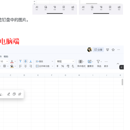
AI 应用
10分钟微调：让0.6B模型媲美235B模
多模态数据信
览钉盘中的图片。
型
依托云原生高可用架构,实现Dify私有化部署
用1%尺寸在特定领域达到大模型90%以上效果
一个 AI 助手
超强辅助，Bol
即刻拥有 DeepSeek-R1 满血版
在企业官网、通讯软件中为客户提供 AI 客服
多种方案随心选，轻松解锁专属 DeepSeek