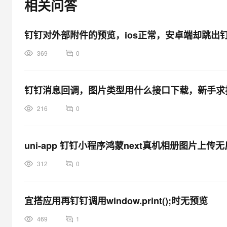
相关问答
钉钉对外部附件的预览，ios正常，安卓端却跳出
369
0
钉钉消息回调，图片类型用什么接口下载，新手求
216
0
uni-app 钉钉小程序鸿蒙next真机相册图片上传
312
0
宜搭应用再钉钉调用window.print();时无预览
469
1