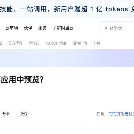
云市场
伙伴
服务
了解阿里云
践
官方博客
考认证
TIANCHI大赛
活动广场
下载
AI 特惠
数据与 API
成为产品伙伴
企业增值服务
最佳实践
价格计算器
AI 场景体
基础软件
产品伙伴合
阿里云认证
市场活动
配置报价
大模型
自助选配和估算价格
步到位
智启 AI 普惠权益
产品生态集成认证中心
企业支持计划
云上春晚
域名与网站
Qwen Audio：打造专属 AI 语音助手
千问官方 MaaS 平台，为开发者和 Agent 而生，新用户赠送 1 亿 + tokens 额度
一句话生成原生
AI Coding
阿里云Maa
2026 阿里云
云服务器 E
为企业打
数据集
Windows
大模型认证
模型
NEW
NEW
格式还原
值低价云产品抢先购
至高享 1亿+免费 tokens，加速 Al 应用落地
提供智能易用的域名与建站服务
Qwen-Audio-3.0-Realtime 端到端实时语音角色扮演
输入一句话想法,
智能编程，一键
安全可靠、
产品生态伙伴
专家技术服务
云上奥运之旅
弹性计算合作
阿里云中企出
手机三要素
宝塔 Linux
全部认证
部应用中预览？
价格优势
开源旗舰模型
即刻拥有 DeepSeek-V4-Pro
阿里云 OPC 创新助力计划
千问大模型
一键部署幻兽
AI 电商营销
对象存储 O
大模型
产品生态伙伴工作台
企业增值服务台
云栖战略参考
云存储合作计
云栖大会
身份实名认证
CentOS
训练营
推动算力普惠，释放技术红利
最高返9万
真正可用的 1M 上下文,一次完成代码全链路开发
快速构建应用程序和网站，即刻迈出上云第一步
轻松解锁专属 DeepSeek-V4-Pro
至高百万元 Token 补贴，加速一人公司成长
多元化、高性能、安全可靠的大模型服务
一键购买专属
从图文生成到
云上的中国
数据库合作计
活动全景
短信
Docker
图片和
自进化智能体
5 分钟轻松部署专属 QwenPaw
Token Plan 模型订阅计划
数字证书管理服务（原SSL证书）
高效搭建 AI
AI 广告创作
无影云电脑
企业成长
NEW
HOT
信息公告
看见新力量
云网络合作计
OCR 文字识别
JAVA
越聪明
证享300元代金券
全托管，含MySQL、PostgreSQL、SQL Server、MariaDB多引擎
Qwen3.8-Max 首发尝鲜，限时加量 10 倍，夜间低至2折
实现全站HTTPS，呈现可信的WEB访问
从聊天伙伴进化为能主动干活的本地数字员工
图文、视频一
随时随地安
魔搭 Mode
来自：
钉钉开发者社
Kimi-K3
HappyHors
分享
版权
NEW
loud
服务实践
官网公告
金融模力时刻
Salesforce O
版
发票查验
全能环境
Claude Code + GStack 打造工程团队
千问办公，限时限量积分加倍
Qoder
低代码高效构
AI 建站
短信服务
型
NEW
作计划
Kimi 最新旗舰模型，长程编程与推理利器
让文字生成流
计划
创新中心
魔搭 ModelSc
健康状态
理服务
让AI从“聊天伙伴”进化为能干活的“数字员工”
安装技能 GStack，拥有专属 AI 工程团队
你的AI工作搭子，覆盖日常办公高频场景
面向真实软件的智能体编程平台
0 代码专业建
客户案例
天气预报查询
操作系统
态合作计划