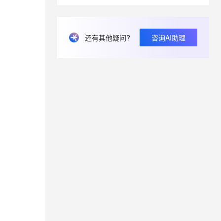
息提取
与 AI 智能体进行实时音视频通话
还有其他疑问?
咨询AI助理
从文本、图片、视频中提取结构化的属性信息
构建支持视频理解的 AI 音视频实时通话应用
t.diy 一步搞定创意建站
构建大模型应用的安全防护体系
通过自然语言交互简化开发流程,全栈开发支持
通过阿里云安全产品对 AI 应用进行安全防护