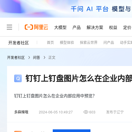
大模型
产品
解决方案
权益
定价
开发者社区
首页
模型体验
探索云世界
问产品
动手实
大模型
产品
解决方案
权益
定价
云市场
伙伴
服务
了解阿里云
精选产品
精选解决方案
普惠上云
产品定价
精选商城
成为销售伙伴
售前咨询
为什么选择阿里云
千问AI平台
开发者社区
问答
正文
了解云产品的定价详情
大模型服务平台百炼
睿译宝，AI翻译排版一
普惠上云 官方力荐
分销伙伴
在线服务
网站建设
什么是云计算
大
大模型服务与应用平台
上传文档即自动完成翻译和
云服务器38元/年起，超
咨询伙伴
多端小程序
技术领先
钉钉上钉盘图片怎么在企业内
云上成本管理
售后服务
轻量应用服务器
GLM-5.2：长任务时代
官方推荐返现计划
大模型
精选产品
精选解决方案
Salesforce 国际版订阅
稳定可靠
管理和优化成本
推荐新用户得奖励，单订单
销售伙伴合作计划
自助服务
友盟天域
安全合规
人工智能与机器学习
AI
钉钉上钉盘图片怎么在企业内部应用中预览？
文本生成
云数据库 RDS
Hermes Agent，打造
云工开物
无影生态合作计划
在线服务
观测云
分析师报告
自主进化，持久记忆，越用
高校专属算力普惠，学生认
计算
互联网应用开发
Qwen3.8-Max
多麻辣哦
2024-06-05 10:49:27
603
发布于辽宁
HOT
Salesforce On Alibaba C
工单服务
Tuya 物联网平台阿里云
研究报告与白皮书
人工智能平台 PAI
快速拥有专属 OpenClaw
大模
Consulting Partner 合
大数据
容器
智能体时代全能旗舰模型
免费试用
短信专区
一站式AI开发、训练和推
蓝凌 OA
AI 大模型销售与服务生
现代化应用