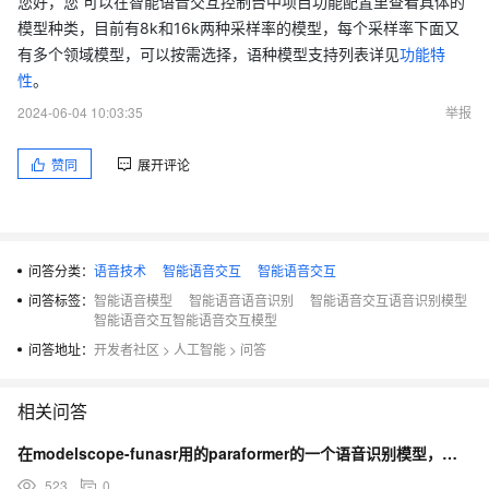
您好，您 可以在智能语音交互控制台中项目功能配置里查看具体的
模型种类，目前有8k和16k两种采样率的模型，每个采样率下面又
有多个领域模型，可以按需选择，语种模型支持列表详见
功能特
性
。
2024-06-04 10:03:35
举报
赞同
展开评论
问答分类：
语音技术
智能语音交互
智能语音交互
问答标签：
智能语音模型
智能语音语音识别
智能语音交互语音识别模型
智能语音交互智能语音交互模型
问答地址：
开发者社区
>
人工智能
>
问答
相关问答
在modelscope-funasr用的paraformer的一个语音识别模型，怎么加上热词？
523
0