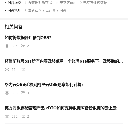
问答标签：
迁移数据对象存储
闪电立方oss
闪电立方迁移数据
问答地址：
开发者社区
>
云计算
>
问答
相关问答
如何将数据源迁移到OSS？
501
2
将当前账号oss所有内容迁移值另一个账号oss服务下，迁移后的文件key会变化吗？
551
1
华为云OBS迁移到阿里云OSS速率如何计算？
303
0
英方对象存储管理产品i2DTO如何支持数据库备份数据的云上云下迁移？
262
2