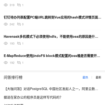
319
1
钉钉待办列表配置PC端URL跳转到Vue应用的hash模式详情页面，路径被截取
242
0
Havenask多机模式下必须使用hdfs，不能使用oss的原因是什么呢？
193
1
E-MapReduce使用jindoFS block模式配置的oss桶是否需要开启oss-hd...
192
1
问答排行榜
最热
最新
【大咖问答】对话PostgreSQL 中国社区发起人之一，阿里云数据库高级专家 德哥
据说在家办公的程序员是这样写代码的？