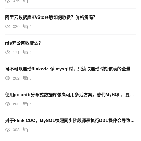
376
1
阿里云数据库KVStore版如何收费？价格贵吗？
320
1
rds开公网收费么？
171
2
可不可以启动flinkcdc 读 mysql时，只读取启动时刻该表的全量数据快照进行同步？
262
0
使用polardb分布式数据库做高可用多活方案，替代MySQL，要收费吗？
260
1
对于Flink CDC，MySQL快照同步阶段源表执行DDL操作会导致同步报错，这个问题怎么解决？
308
1