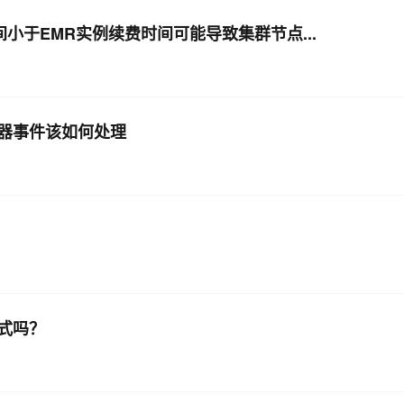
时间小于EMR实例续费时间可能导致集群节点...
AI 应用
10分钟微调：让0.6B模型媲美235B模
多模态数据信
型
依托云原生高可用架构,实现Dify私有化部署
用1%尺寸在特定领域达到大模型90%以上效果
一个 AI 助手
超强辅助，Bol
即刻拥有 DeepSeek-R1 满血版
在企业官网、通讯软件中为客户提供 AI 客服
器事件该如何处理
多种方案随心选，轻松解锁专属 DeepSeek
式吗？