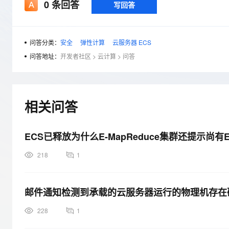
存储
天池大赛
0
条回答
写回答
Qwen3.7-Plus
云解析DNS
解决方案免费试用 新老
电子合同
最高领取价值200元试用
能看、能想、能动手的多模
安全
网络与CDN
AI 算法大赛
畅捷通
大数据开发治理平台 Data
AI 产品 免费试用
网络
安全
云开发大赛
问答分类：
安全
弹性计算
云服务器 ECS
Qwen3-VL-Plus
Tableau 订阅
1亿+ 大模型 tokens 和 
问答地址：
开发者社区
>
云计算
>
问答
可观测
入门学习赛
中间件
AI空中课堂在线直播课
云防火墙
140+云产品 免费试用
上云与迁云
云原生的云上边界网络安全
产品新客免费试用，最长1
数据库
生态解决方案
大模型服务
企业出海
相关问答
大模型ACA认证体验
大数据计算
助力企业全员 AI 认知与能
行业生态解决方案
千问AI平台-Token Plan
政企业务
媒体服务
开发者生态解决方案
ECS已释放为什么E-MapReduce集群还提示尚
企业服务与云通信
千问AI平台-模型体验
AI 开发和 AI 应用解决
218
1
在线体验全尺寸、多种模态
域名与网站
Happy 系列大模型
终端用户计算
邮件通知检测到承载的云服务器运行的物理机存在硬件异
Serverless
228
1
开发工具