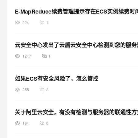
大模型解决方案
E-MapReduce续费管理提示存在ECS实例续费
迁移与运维管理
快速部署 Dify，高效搭建 
224
1
专有云
10 分钟在聊天系统中增加
云安全中心发出了云盾云安全中心检测到您的服务
1247
1
如果ECS有安全风险了，怎么管控
255
2
关于阿里云安全，有没有检测与服务器的联通性方
194
0