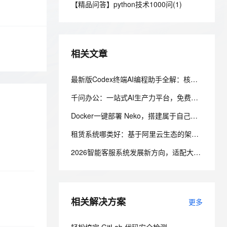
安全
【精品问答】python技术1000问(1)
我要投诉
e-1.1-I2V
Cosyvoice-V3-Flash
PolarDB
上云场景组合购
Milvus 弹性伸缩功能新增节
伴
漫剧创作，剧本、分镜、视频高效生成
100%兼容MySQL、PostgreSQL，兼容Oracle，支持集中和分布式
覆盖90%+业务场景，专享组合折扣价
点支持范围
畅自然，细节丰富
高表现力语音合成大模型，语音克隆听感自然
VPN
ernetes 版 ACK
云聚AI 严选权益
AI 原生数据库服务发布
SSL 证书
2V
Fun-ASR
，一键激活高效办公新体验
理容器应用的 K8s 服务
精选AI产品，从模型到应用全链提效
Agent 数据网关
相关文章
文戏情感细腻自然，动作戏激烈拳拳到肉，实现更强表演能力
支持中英文自由切换，具备更强的噪声鲁棒性
堡垒机
AI 用量加速计划
云原生数据库 PolarDB
防火墙
最新版Codex终端AI编程助手全解：核心功能与阿里云百炼Coding Plan、Token Plan接入教程
、识别商机，让客服更高效、服务更出色。
新老同享，达量后返
Agentic Database 发布
主机安全
应用
千问办公：一站式AI生产力平台，免费版、个人标准版、个人高级版配置价格，新用户注册送2000积分
Docker一键部署 Neko，搭建属于自己的自托管虚拟浏览器
千问办公
NEW
AI 应用及服务市场
的智能体编程平台
一站式AI生产力平台
租赁系统哪类好：基于阿里云生态的架构设计与选型考量
AI 应用
伶鹊
2026智能客服系统发展新方向，适配大型企业的主流智能客服系统评测
企业级人与Agent协作平台，接入和调度多个数字员工
智能客服平台，对话机器人、对话分析、智能外呼
大模型
大模型服务平台百炼 - 全妙
自然语言处理
应用创作平台
多模态内容创作工具，已接入 DeepSeek
相关解决方案
数据标注
更多
机器学习