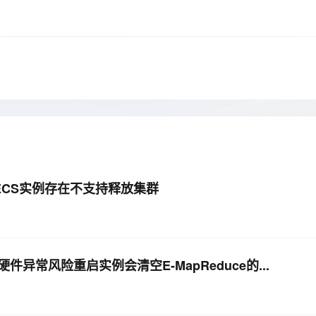
Deepseek-v4-pro
HappyHors
同享
万小智 AI 建站低至 15元/月
Qoder CN
AI 短剧/漫剧
云原生数据库 
快递物流查询
WordPress
成为服务伙
高校合作
点，立即开启云上创新
覆盖公网/内网、递归/权威、移动APP等全场景解析服务
送.CN域名，送备案服务码
基于千问大模型等，支持代码智能生成、研发智能问答
AI助力短剧
态智能体模型
旗舰 MoE 大模型，百万上下文与顶尖推理能力
图生视频，流
Ubuntu
服务生态伙伴
云工开物
企业应用
Works
Night Plan 支持 Qwen 3.8-Max
云原生大数据计算服务 MaxCompute
AI 办公
容器服务 Kub
NEW
GLM-5.2
Wan2.7-T
Red Hat
30+ 款产品免费体验
Data Agent 驱动的一站式 Data+AI 开发治理平台
夜间 5 折，Qwen/Meoo/TokenPlan 客户专享
面向分析的企业级SaaS模式云数据仓库
AI智能应用
提供一站式管
科研合作
视觉 Coding、空间感知、多模态思考等全面升级
1M上下文，专为长程任务能力而生
ERP
堂（旗舰版）
SUSE
智能客服
CRM
防护产品
2个月
自动承接线索
建站小程序
OA 办公系统
AI 应用构建
大模型原生
力提升
财税管理
模板建站
Qoder
大模型服务平台百炼-应用模版
HOT
NEW
面向真实软件
个人版上线、团队版降价；千问3.8-Max首发发尝鲜
丰富多元化的应用模版和解决方案
400电话
定制建站
有ECS实例存在不支持释放集群
万有无界
大模型服务平台百炼-智能体
方案
广告营销
模板小程序
的模型效果
灵活可视化地构建企业级 Agent
定制小程序
秒悟
人工智能平台 PAI
APP 开发
常风险重启实例会清空E-MapReduce的...
云端极速 AI 
新一代 AI 视频生成模型，深度适配广告营销等场景
AI Native 的算法工程平台，一站式完成建模、训练、推理服务部署
建站系统