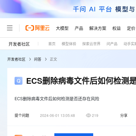
大模型
产品
解决方案
权益
定价
开发者社区
首页
模型体验
探索云世界
问产品
动手实
大模型
产品
解决方案
权益
定价
云市场
伙伴
服务
了解阿里云
精选产品
精选解决方案
普惠上云
产品定价
精选商城
成为销售伙伴
售前咨询
为什么选择阿里云
千问AI平台
开发者社区
问答
正文
了解云产品的定价详情
大模型服务平台百炼
千问办公，解锁你的工作
普惠上云 官方力荐
分销伙伴
在线服务
网站建设
什么是云计算
大
大模型服务与应用平台
企业级Agent产品，直接
云服务器38元/年起，超
咨询伙伴
多端小程序
技术领先
ECS删除病毒文件后如何检测
云上成本管理
售后服务
轻量应用服务器
Agency Agents：拥
官方推荐返现计划
大模型
精选产品
精选解决方案
Salesforce 国际版订阅
稳定可靠
管理和优化成本
推荐新用户得奖励，单订单
销售伙伴合作计划
自助服务
友盟天域
安全合规
人工智能与机器学习
AI
ECS删除病毒文件后如何检测是否还存在风险
文本生成
云数据库 RDS
HappyHorse 打造一
云工开物
无影生态合作计划
在线服务
观测云
分析师报告
高校专属算力普惠，学生认
计算
互联网应用开发
Qwen3.8-Max
提个问题
2024-06-01 13:05:48
219
分享
HOT
Salesforce On Alibaba C
工单服务
Tuya 物联网平台阿里云
研究报告与白皮书
人工智能平台 PAI
快速拥有专属 OpenClaw
大模
Consulting Partner 合
大数据
容器
智能体时代全能旗舰模型
免费试用
短信专区
一站式AI开发、训练和推
蓝凌 OA
AI 大模型销售与服务生
现代化应用