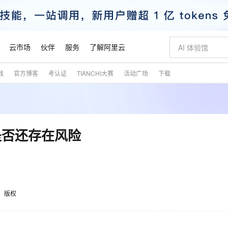
云市场
伙伴
服务
了解阿里云
践
官方博客
考认证
TIANCHI大赛
活动广场
下载
AI 特惠
数据与 API
成为产品伙伴
企业增值服务
最佳实践
价格计算器
AI 场景体
基础软件
产品伙伴合
阿里云认证
市场活动
配置报价
大模型
自助选配和估算价格
新方式
睿译宝，AI翻译排版一步到位
智启 AI 普惠权益
产品生态集成认证中心
企业支持计划
云上春晚
域名与网站
千问官方 MaaS 平台，为开发者和 Agent 而生，新用户赠送 1 亿 + tokens 额度
Qwen Aud
AI Coding
阿里云Maa
2026 阿里云
云服务器 E
为企业打
数据集
Windows
大模型认证
模型
NEW
NEW
交付可用成果
值低价云产品抢先购
上传文档即自动完成翻译和格式还原
至高享 1亿+免费 tokens，加速 Al 应用落地
提供智能易用的域名与建站服务
智能编程，一键
安全可靠、
产品生态伙伴
专家技术服务
云上奥运之旅
弹性计算合作
阿里云中企出
手机三要素
宝塔 Linux
全部认证
是否还存在风险
价格优势
有专属领域专家
GLM-5.2：长任务时代开源旗舰模型
阿里云 OPC 创新助力计划
千问大模型
即刻拥有 DeepS
AI 电商营销
对象存储 O
大模型
产品生态伙伴工作台
企业增值服务台
云栖战略参考
云存储合作计
云栖大会
身份实名认证
CentOS
训练营
推动算力普惠，释放技术红利
最高返9万
多领域专家智能体,一键组建 AI 虚拟交付团队
快速构建应用程序和网站，即刻迈出上云第一步
至高百万元 Token 补贴，加速一人公司成长
多元化、高性能、安全可靠的大模型服务
真正可用的 1M 上下文,一次完成代码全链路开发
轻松解锁专属 Dee
从图文生成到
云上的中国
数据库合作计
活动全景
短信
Docker
图片和
站式影视创作平台
Hermes Agent，打造自进化智能体
Token Plan 模型订阅计划
数字证书管理服务（原SSL证书）
5 分钟轻松部署
AI 广告创作
无影云电脑
企业成长
NEW
信息公告
看见新力量
云网络合作计
OCR 文字识别
JAVA
证享300元代金券
可视化编排打通从文字构思到成片全链路闭环
全托管，含MySQL、PostgreSQL、SQL Server、MariaDB多引擎
自主进化，持久记忆，越用越聪明
Qwen3.8-Max 首发尝鲜，限时加量 10 倍，夜间低至2折
实现全站HTTPS，呈现可信的WEB访问
图文、视频一
随时随地安
魔搭 Mode
Kimi-K3
HappyHors
版权
NEW
loud
服务实践
官网公告
金融模力时刻
Salesforce O
版
发票查验
全能环境
Claude Code + GStack 打造工程团队
千问办公，限时限量积分加倍
Qoder
低代码高效构
AI 建站
短信服务
型
NEW
作计划
Kimi 最新旗舰模型，长程编程与推理利器
让文字生成流
计划
创新中心
魔搭 ModelSc
健康状态
理服务
让AI从“聊天伙伴”进化为能干活的“数字员工”
安装技能 GStack，拥有专属 AI 工程团队
你的AI工作搭子，覆盖日常办公高频场景
面向真实软件的智能体编程平台
0 代码专业建
客户案例
天气预报查询
操作系统
态合作计划