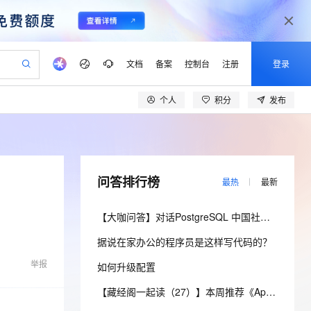
文档
备案
控制台
注册
登录
个人
积分
发布
验
作计划
器
AI 活动
专业服务
服务伙伴合作计划
开发者社区
加入我们
产品动态
服务平台百炼
阿里云 OPC 创新助力计划
一站式生成采购清单，支持单品或批量购买
io：打造专属 AI 语音助手
S产品伙伴计划（繁花）
峰会
CS
造的大模型服务与应用开发平台
一句话生成原生可编辑精美 PPT 文稿
AI 生产力先锋
Al MaaS 服务伙伴赋能合作
域名
博文
Careers
至高可申请百万元
Qwen3.8-Max 模型上线
开启高性价比 AI 编程新体验
弹性可伸缩的云计算服务
Qwen-Audio-3.0-Realtime 端到端实时语音角色扮演
输入一句话想法, 轻松生成专业的 PPT
先锋实践拓展 AI 生产力的边界
Token 补贴，五大权
计划
海大会
伙伴信用分合作计划
商标
问答
社会招聘
问答排行榜
最热
最新
益加速 OPC 成功
eek-V4-Pro
SS
一键部署幻兽帕鲁游戏服务器
飞天发布时刻
HOT
Open Search 向量检索版支
划
备案
电子书
校园招聘
pSeek-V4-Pro
视频创作，一键激活电商全链路生产力
稳定、安全、高性价比、高性能的云存储服务
一键购买专属联机服务器，轻松开启游戏
所见，即是所愿
持视频检索 Pipeline 功能
更多支持
【大咖问答】对话PostgreSQL 中国社区发起人之一，阿里云数据库高级专家 德哥
划
公司注册
镜像站
视频生成
语音识别与合成
专属 QwenPaw
漫剧工坊：一站式动画创作平台
AI 实训营
HOT
应用身份服务 (IDaaS)
据说在家办公的程序员是这样写代码的？
合作伙伴培训与认证
划
上云迁移
站生成，高效打造优质广告素材
全接入的云上超级电脑
从聊天伙伴进化为能主动干活的本地数字员工
快速生产连贯的高质量长漫剧
从基础到进阶，Agent 创客手把手教你
OpenClaw 管理能力上线
lScope
我要反馈
e-1.1-T2V
Qwen3-TTS-Flash
举报
如何升级配置
查询合作伙伴
n Alibaba Cloud ISV 合作
代维服务
建企业门户网站
10 分钟搭建微信、支付宝小程序
MaxCompute MaxFrame 提
畅细腻的高质量视频
离线语音合成大模型，多语言方言自适应，低延迟高稳定
创新加速
ope
登录合作伙伴管理后台
【藏经阁一起读（27）】本周推荐《Apache Flink案例集（2022版）》，你有哪些心得？
我要建议
站，无忧落地极速上线
以可视化方式快速构建移动和 PC 门户网站
国内短信简单易用，安全可靠，秒级触达，全球覆盖200+国家和地区。
高效部署网站，快速应用到小程序
供自动弹性内存功能