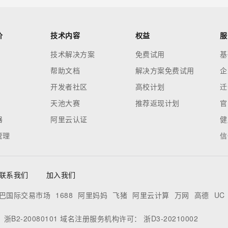
价
技术内容
权益
服
技术解决方案
免费试用
基
帮助文档
解决方案免费试用
企
开发者社区
高校计划
迁
天池大赛
推荐返现计划
官
器
阿里云认证
健
管理
信
联系我们
加入我们
巴国际交易市场
1688
阿里妈妈
飞猪
阿里云计算
万网
高德
UC
：
浙B2-20080101
域名注册服务机构许可：
浙D3-20210002