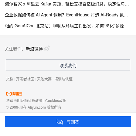
海尔智家 x 阿里云 Kafka 实践：轻松支撑百亿级消息，稳定性与效率双提升
企业数据如何被 AI Agent 调用？EventHouse 打造 AI-Ready 数据底座
相约 GenAICon 北京站：聊聊从环境工程出发，如何“简化”多源实时上下文？
关注我们：
新浪微博
联系我们
文档
|
开发者社区
|
天池大赛
|
培训与认证
法律声明及隐私权政策
|
Cookies政策
© 2009-现在 Aliyun.com 版权所有
增值电信业务经营许可证：
浙B2-20080101
域名注册服务机构许可：
浙D3-20210002
写回答
浙公网安备 33010602009975号
浙B2-20080101-4