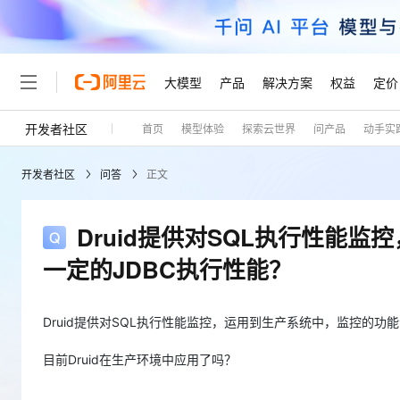
大模型
产品
解决方案
权益
定价
开发者社区
首页
模型体验
探索云世界
问产品
动手实
大模型
产品
解决方案
权益
定价
云市场
伙伴
服务
了解阿里云
精选产品
精选解决方案
普惠上云
产品定价
精选商城
成为销售伙伴
售前咨询
为什么选择阿里云
千问AI平台
开发者社区
问答
正文
了解云产品的定价详情
大模型服务平台百炼
睿译宝，AI翻译排版一
普惠上云 官方力荐
分销伙伴
在线服务
网站建设
什么是云计算
大
大模型服务与应用平台
上传文档即自动完成翻译和
云服务器38元/年起，超
咨询伙伴
多端小程序
技术领先
Druid提供对SQL执行性能
云上成本管理
售后服务
轻量应用服务器
GLM-5.2：长任务时代
官方推荐返现计划
大模型
精选产品
精选解决方案
Salesforce 国际版订阅
稳定可靠
一定的JDBC执行性能？
管理和优化成本
推荐新用户得奖励，单订单
销售伙伴合作计划
自助服务
友盟天域
安全合规
人工智能与机器学习
AI
文本生成
云数据库 RDS
Hermes Agent，打造
云工开物
无影生态合作计划
在线服务
观测云
分析师报告
自主进化，持久记忆，越用
高校专属算力普惠，学生认
Druid提供对SQL执行性能监控，运用到生产系统中，监控的功
计算
互联网应用开发
Qwen3.8-Max
HOT
Salesforce On Alibaba C
工单服务
Tuya 物联网平台阿里云
研究报告与白皮书
人工智能平台 PAI
快速拥有专属 OpenClaw
大模
目前Druid在生产环境中应用了吗？
Consulting Partner 合
大数据
容器
智能体时代全能旗舰模型
免费试用
短信专区
一站式AI开发、训练和推
蓝凌 OA
AI 大模型销售与服务生
现代化应用