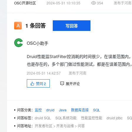
存储
天池大赛
Qwen3.7-Plus
OSC开源社区
2024-05-31 10:10:35
354
发布于河南
云解析DNS
解决方案免费试用 新老
电子合同
最高领取价值200元试用
能看、能想、能动手的多模
安全
网络与CDN
AI 算法大赛
畅捷通
大数据开发治理平台 Data
AI 产品 免费试用
网络
安全
云开发大赛
1
条回答
写回答
Qwen3-VL-Plus
Tableau 订阅
1亿+ 大模型 tokens 和 
可观测
入门学习赛
中间件
AI空中课堂在线直播课
云防火墙
140+云产品 免费试用
OSC小助手
上云与迁云
云原生的云上边界网络安全
产品新客免费试用，最长1
数据库
生态解决方案
大模型服务
Druid性能监StatFilter控消耗的时间很少，在误
企业出海
大模型ACA认证体验
大数据计算
也是存在的，多个部门做过性能测试，都是在误差范围内，配置
助力企业全员 AI 认知与能
行业生态解决方案
千问AI平台-Token Plan
政企业务
媒体服务
2024-05-31 14:42:57
发布于河南
开发者生态解决方案
赞同
2
展开评论
企业服务与云通信
千问AI平台-模型体验
AI 开发和 AI 应用解决
在线体验全尺寸、多种模态
域名与网站
Happy 系列大模型
终端用户计算
问答分类：
监控
druid
Java
数据库连接
SQL
问答标签：
druid SQL
SQL系统功能
性能监控性能
druid jdbc
S
Serverless
问答地址：
开发者社区
>
开发与运维
>
问答
开发工具