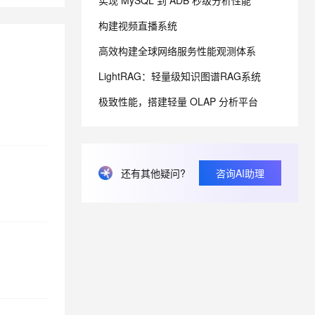
实现 MySQL 到 ADB 秒级分析性能
构建视频直播系统
息提取
与 AI 智能体进行实时音视频通话
高效构建全球网络服务性能观测体系
从文本、图片、视频中提取结构化的属性信息
构建支持视频理解的 AI 音视频实时通话应用
LightRAG：轻量级知识图谱RAG系统
t.diy 一步搞定创意建站
构建大模型应用的安全防护体系
通过自然语言交互简化开发流程,全栈开发支持
通过阿里云安全产品对 AI 应用进行安全防护
极致性能，搭建轻量 OLAP 分析平台
还有其他疑问?
咨询AI助理