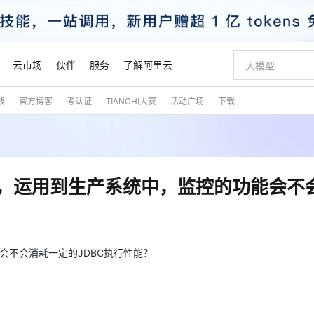
云市场
伙伴
服务
了解阿里云
践
官方博客
考认证
TIANCHI大赛
活动广场
下载
AI 特惠
数据与 API
成为产品伙伴
企业增值服务
最佳实践
价格计算器
AI 场景体
基础软件
产品伙伴合
阿里云认证
市场活动
配置报价
大模型
自助选配和估算价格
步到位
智启 AI 普惠权益
产品生态集成认证中心
企业支持计划
云上春晚
域名与网站
Qwen Audio：打造专属 AI 语音助手
千问官方 MaaS 平台，为开发者和 Agent 而生，新用户赠送 1 亿 + tokens 额度
一句话生成原生
AI Coding
阿里云Maa
2026 阿里云
云服务器 E
为企业打
数据集
Windows
大模型认证
模型
NEW
NEW
格式还原
值低价云产品抢先购
至高享 1亿+免费 tokens，加速 Al 应用落地
提供智能易用的域名与建站服务
Qwen-Audio-3.0-Realtime 端到端实时语音角色扮演
输入一句话想法,
智能编程，一键
安全可靠、
产品生态伙伴
专家技术服务
云上奥运之旅
弹性计算合作
阿里云中企出
手机三要素
宝塔 Linux
全部认证
监控，运用到生产系统中，监控的功能会不
价格优势
开源旗舰模型
即刻拥有 DeepSeek-V4-Pro
阿里云 OPC 创新助力计划
千问大模型
一键部署幻兽
AI 电商营销
对象存储 O
大模型
产品生态伙伴工作台
企业增值服务台
云栖战略参考
云存储合作计
云栖大会
身份实名认证
CentOS
训练营
推动算力普惠，释放技术红利
最高返9万
真正可用的 1M 上下文,一次完成代码全链路开发
快速构建应用程序和网站，即刻迈出上云第一步
轻松解锁专属 DeepSeek-V4-Pro
至高百万元 Token 补贴，加速一人公司成长
多元化、高性能、安全可靠的大模型服务
一键购买专属
从图文生成到
云上的中国
数据库合作计
活动全景
短信
Docker
图片和
自进化智能体
5 分钟轻松部署专属 QwenPaw
Token Plan 模型订阅计划
数字证书管理服务（原SSL证书）
高效搭建 AI
AI 广告创作
无影云电脑
企业成长
NEW
HOT
信息公告
看见新力量
云网络合作计
OCR 文字识别
JAVA
越聪明
证享300元代金券
全托管，含MySQL、PostgreSQL、SQL Server、MariaDB多引擎
Qwen3.8-Max 首发尝鲜，限时加量 10 倍，夜间低至2折
实现全站HTTPS，呈现可信的WEB访问
从聊天伙伴进化为能主动干活的本地数字员工
图文、视频一
随时随地安
能会不会消耗一定的JDBC执行性能？
魔搭 Mode
Kimi-K3
HappyHors
NEW
loud
服务实践
官网公告
金融模力时刻
Salesforce O
版
发票查验
全能环境
Claude Code + GStack 打造工程团队
千问办公，限时限量积分加倍
Qoder
低代码高效构
AI 建站
短信服务
型
NEW
作计划
Kimi 最新旗舰模型，长程编程与推理利器
让文字生成流
计划
创新中心
魔搭 ModelSc
健康状态
理服务
让AI从“聊天伙伴”进化为能干活的“数字员工”
安装技能 GStack，拥有专属 AI 工程团队
你的AI工作搭子，覆盖日常办公高频场景
面向真实软件的智能体编程平台
0 代码专业建
客户案例
天气预报查询
操作系统
态合作计划