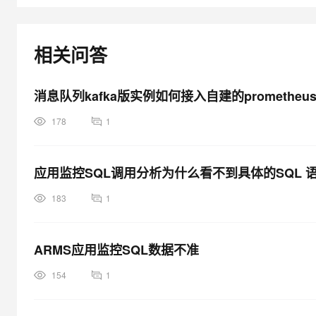
大模型解决方案
迁移与运维管理
快速部署 Dify，高效搭建 
相关问答
专有云
10 分钟在聊天系统中增加
消息队列kafka版实例如何接入自建的promethe
178
1
应用监控SQL调用分析为什么看不到具体的SQL 
183
1
ARMS应用监控SQL数据不准
154
1