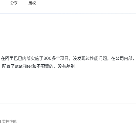
Deepseek-v4-pro
HappyHors
分享
版权
同享
万小智 AI 建站低至 15元/月
Qoder CN
AI 短剧/漫剧
云原生数据库 
快递物流查询
WordPress
成为服务伙
高校合作
点，立即开启云上创新
覆盖公网/内网、递归/权威、移动APP等全场景解析服务
送.CN域名，送备案服务码
基于千问大模型等，支持代码智能生成、研发智能问答
AI助力短剧
态智能体模型
旗舰 MoE 大模型，百万上下文与顶尖推理能力
图生视频，流
Ubuntu
服务生态伙伴
云工开物
企业应用
Works
Night Plan 支持 Qwen 3.8-Max
云原生大数据计算服务 MaxCompute
AI 办公
容器服务 Kub
NEW
GLM-5.2
Wan2.7-T
Red Hat
30+ 款产品免费体验
Data Agent 驱动的一站式 Data+AI 开发治理平台
夜间 5 折，Qwen/Meoo/TokenPlan 客户专享
面向分析的企业级SaaS模式云数据仓库
AI智能应用
提供一站式管
科研合作
视觉 Coding、空间感知、多模态思考等全面升级
1M上下文，专为长程任务能力而生
ERP
堂（旗舰版）
SUSE
智能客服
CRM
防护产品
2个月
自动承接线索
建站小程序
OA 办公系统
AI 应用构建
大模型原生
差范围内，在阿里巴巴内部实施了300多个项目，没发现过性能问题。在公司内部
了statFilter和不配置的，没有差别。
力提升
财税管理
模板建站
Qoder
大模型服务平台百炼-应用模版
HOT
NEW
面向真实软件
个人版上线、团队版降价；千问3.8-Max首发发尝鲜
丰富多元化的应用模版和解决方案
400电话
定制建站
万有无界
大模型服务平台百炼-智能体
方案
广告营销
模板小程序
的模型效果
灵活可视化地构建企业级 Agent
定制小程序
秒悟
人工智能平台 PAI
APP 开发
云端极速 AI 
新一代 AI 视频生成模型，深度适配广告营销等场景
AI Native 的算法工程平台，一站式完成建模、训练、推理服务部署
QL监控性能
建站系统