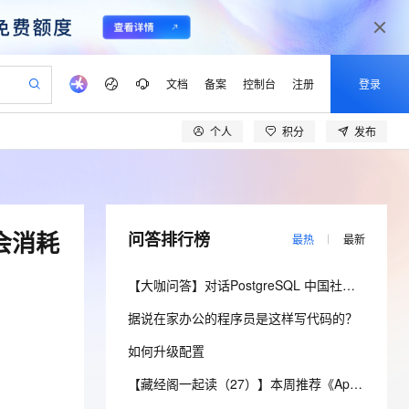
文档
备案
控制台
注册
登录
个人
积分
发布
验
作计划
器
AI 活动
专业服务
服务伙伴合作计划
开发者社区
加入我们
产品动态
服务平台百炼
阿里云 OPC 创新助力计划
一站式生成采购清单，支持单品或批量购买
可编辑精美 PPT 文稿
S产品伙伴计划（繁花）
峰会
CS
造的大模型服务与应用开发平台
Agency Agents：拥有专属领域专家
AI 生产力先锋
Al MaaS 服务伙伴赋能合作
域名
博文
Careers
至高可申请百万元
Qwen3.8-Max 模型上线
 轻松生成专业的 PPT
开启高性价比 AI 编程新体验
弹性可伸缩的云计算服务
先锋实践拓展 AI 生产力的边界
多领域专家智能体,一键组建 AI 虚拟交付团队
Token 补贴，五大权
计划
海大会
伙伴信用分合作计划
商标
问答
社会招聘
会消耗
问答排行榜
最热
最新
益加速 OPC 成功
帕鲁游戏服务器
SS
HappyHorse 打造一站式影视创作平台
飞天发布时刻
HOT
Open Search 向量检索版支
划
备案
电子书
校园招聘
联机服务器，轻松开启游戏
视频创作，一键激活电商全链路生产力
稳定、安全、高性价比、高性能的云存储服务
所见，即是所愿
持视频检索 Pipeline 功能
可视化编排打通从文字构思到成片全链路闭环
更多支持
【大咖问答】对话PostgreSQL 中国社区发起人之一，阿里云数据库高级专家 德哥
划
公司注册
镜像站
视频生成
语音识别与合成
 智能体与工作流应用
漫剧工坊：一站式动画创作平台
AI 实训营
应用身份服务 (IDaaS)
据说在家办公的程序员是这样写代码的？
合作伙伴培训与认证
划
上云迁移
站生成，高效打造优质广告素材
全接入的云上超级电脑
通过阿里云百炼高效搭建AI应用,助力高效开发
快速生产连贯的高质量长漫剧
从基础到进阶，Agent 创客手把手教你
OpenClaw 管理能力上线
lScope
我要反馈
e-1.1-T2V
Qwen3-TTS-Flash
如何升级配置
查询合作伙伴
n Alibaba Cloud ISV 合作
代维服务
建企业门户网站
10 分钟搭建微信、支付宝小程序
MaxCompute MaxFrame 提
畅细腻的高质量视频
离线语音合成大模型，多语言方言自适应，低延迟高稳定
创新加速
ope
登录合作伙伴管理后台
【藏经阁一起读（27）】本周推荐《Apache Flink案例集（2022版）》，你有哪些心得？
我要建议
站，无忧落地极速上线
以可视化方式快速构建移动和 PC 门户网站
国内短信简单易用，安全可靠，秒级触达，全球覆盖200+国家和地区。
高效部署网站，快速应用到小程序
供自动弹性内存功能