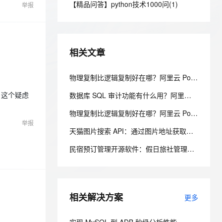
安全
【精品问答】python技术1000问(1)
我要投诉
e-1.1-I2V
Cosyvoice-V3-Flash
举报
PolarDB
上云场景组合购
Milvus 弹性伸缩功能新增节
伴
漫剧创作，剧本、分镜、视频高效生成
100%兼容MySQL、PostgreSQL，兼容Oracle，支持集中和分布式
覆盖90%+业务场景，专享组合折扣价
点支持范围
畅自然，细节丰富
高表现力语音合成大模型，语音克隆听感自然
VPN
ernetes 版 ACK
云聚AI 严选权益
AI 原生数据库服务发布
SSL 证书
2V
Fun-ASR
，一键激活高效办公新体验
理容器应用的 K8s 服务
精选AI产品，从模型到应用全链提效
Agent 数据网关
相关文章
文戏情感细腻自然，动作戏激烈拳拳到肉，实现更强表演能力
支持中英文自由切换，具备更强的噪声鲁棒性
堡垒机
AI 用量加速计划
云原生数据库 PolarDB
防火墙
物理复制比逻辑复制好在哪？阿里云 PolarDB 物理复制秒级延迟解析
、识别商机，让客服更高效、服务更出色。
新老同享，达量后返
Agentic Database 发布
主机安全
应用
数据库 SQL 审计功能有什么用？阿里云 PolarDB SQL 洞察与审计解析
，这个疑虑
物理复制比逻辑复制好在哪？阿里云 PolarDB 物理复制秒级延迟解析
千问办公
NEW
AI 应用及服务市场
举报
的智能体编程平台
一站式AI生产力平台
天猫图片搜索 API：通过图片地址获取天猫相似商品
AI 应用
伶鹊
民宿预订管理开源软件：假日旅社管理系统的前后端分层与权限控制设计
企业级人与Agent协作平台，接入和调度多个数字员工
智能客服平台，对话机器人、对话分析、智能外呼
大模型
大模型服务平台百炼 - 全妙
自然语言处理
应用创作平台
多模态内容创作工具，已接入 DeepSeek
相关解决方案
数据标注
更多
机器学习