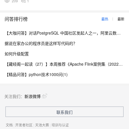
209
1
问答排行榜
最热
最新
【大咖问答】对话PostgreSQL 中国社区发起人之一，阿里云数据库高级专家 德哥
据说在家办公的程序员是这样写代码的？
如何升级配置
【藏经阁一起读（27）】本周推荐《Apache Flink案例集（2022版）》，你有哪些心得？
【精品问答】python技术1000问(1)
关注我们：
新浪微博
联系我们
文档
|
开发者社区
|
天池大赛
|
培训与认证