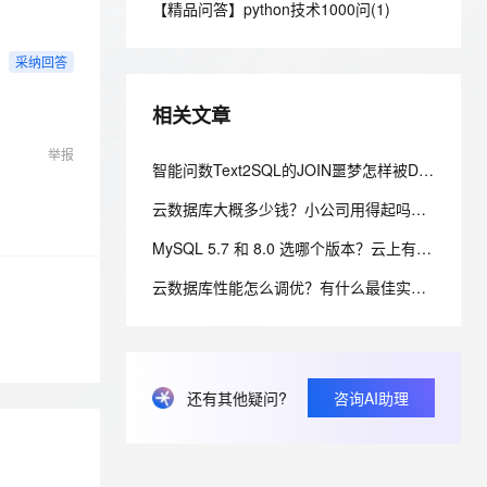
安全
【精品问答】python技术1000问(1)
我要投诉
e-1.1-I2V
Cosyvoice-V3-Flash
PolarDB
上云场景组合购
Milvus 弹性伸缩功能新增节
伴
漫剧创作，剧本、分镜、视频高效生成
100%兼容MySQL、PostgreSQL，兼容Oracle，支持集中和分布式
覆盖90%+业务场景，专享组合折扣价
点支持范围
畅自然，细节丰富
高表现力语音合成大模型，语音克隆听感自然
VPN
采纳回答
ernetes 版 ACK
云聚AI 严选权益
AI 原生数据库服务发布
SSL 证书
2V
Fun-ASR
，一键激活高效办公新体验
理容器应用的 K8s 服务
精选AI产品，从模型到应用全链提效
Agent 数据网关
相关文章
文戏情感细腻自然，动作戏激烈拳拳到肉，实现更强表演能力
支持中英文自由切换，具备更强的噪声鲁棒性
堡垒机
AI 用量加速计划
云原生数据库 PolarDB
举报
防火墙
智能问数Text2SQL的JOIN噩梦怎样被DQL终结？
、识别商机，让客服更高效、服务更出色。
新老同享，达量后返
Agentic Database 发布
主机安全
应用
云数据库大概多少钱？小公司用得起吗？入门规格价格全解析
MySQL 5.7 和 8.0 选哪个版本？云上有什么推荐？
千问办公
NEW
AI 应用及服务市场
的智能体编程平台
一站式AI生产力平台
云数据库性能怎么调优？有什么最佳实践？——五层调优体系与阿里云 RDS 实战
AI 应用
伶鹊
企业级人与Agent协作平台，接入和调度多个数字员工
智能客服平台，对话机器人、对话分析、智能外呼
大模型
大模型服务平台百炼 - 全妙
自然语言处理
还有其他疑问?
咨询AI助理
应用创作平台
多模态内容创作工具，已接入 DeepSeek
数据标注
机器学习