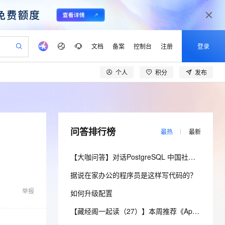
文档
备案
控制台
注册
登录
个人
积分
发布
验
作计划
器
AI 活动
专业服务
服务伙伴合作计划
开发者社区
加入我们
产品动态
服务平台百炼
阿里云 OPC 创新助力计划
一站式生成采购清单，支持单品或批量购买
io：打造专属 AI 语音助手
S产品伙伴计划（繁花）
峰会
CS
造的大模型服务与应用开发平台
一句话生成原生可编辑精美 PPT 文稿
AI 生产力先锋
Al MaaS 服务伙伴赋能合作
域名
博文
Careers
至高可申请百万元
Qwen3.8-Max 模型上线
开启高性价比 AI 编程新体验
弹性可伸缩的云计算服务
Qwen-Audio-3.0-Realtime 端到端实时语音角色扮演
输入一句话想法, 轻松生成专业的 PPT
先锋实践拓展 AI 生产力的边界
Token 补贴，五大权
计划
海大会
伙伴信用分合作计划
商标
问答
社会招聘
问答排行榜
最热
最新
益加速 OPC 成功
eek-V4-Pro
SS
一键部署幻兽帕鲁游戏服务器
飞天发布时刻
HOT
Open Search 向量检索版支
划
备案
电子书
校园招聘
pSeek-V4-Pro
视频创作，一键激活电商全链路生产力
稳定、安全、高性价比、高性能的云存储服务
一键购买专属联机服务器，轻松开启游戏
所见，即是所愿
持视频检索 Pipeline 功能
更多支持
【大咖问答】对话PostgreSQL 中国社区发起人之一，阿里云数据库高级专家 德哥
划
公司注册
镜像站
视频生成
语音识别与合成
专属 QwenPaw
漫剧工坊：一站式动画创作平台
AI 实训营
HOT
应用身份服务 (IDaaS)
据说在家办公的程序员是这样写代码的？
合作伙伴培训与认证
划
上云迁移
站生成，高效打造优质广告素材
全接入的云上超级电脑
从聊天伙伴进化为能主动干活的本地数字员工
快速生产连贯的高质量长漫剧
从基础到进阶，Agent 创客手把手教你
OpenClaw 管理能力上线
lScope
我要反馈
e-1.1-T2V
Qwen3-TTS-Flash
举报
如何升级配置
查询合作伙伴
n Alibaba Cloud ISV 合作
代维服务
建企业门户网站
10 分钟搭建微信、支付宝小程序
MaxCompute MaxFrame 提
畅细腻的高质量视频
离线语音合成大模型，多语言方言自适应，低延迟高稳定
创新加速
ope
登录合作伙伴管理后台
【藏经阁一起读（27）】本周推荐《Apache Flink案例集（2022版）》，你有哪些心得？
我要建议
站，无忧落地极速上线
以可视化方式快速构建移动和 PC 门户网站
国内短信简单易用，安全可靠，秒级触达，全球覆盖200+国家和地区。
高效部署网站，快速应用到小程序
供自动弹性内存功能