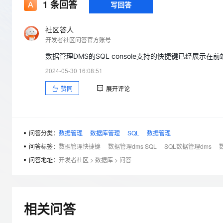
存储
天池大赛
1
条回答
写回答
Qwen3.7-Plus
云解析DNS
解决方案免费试用 新老
电子合同
最高领取价值200元试用
能看、能想、能动手的多模
安全
网络与CDN
AI 算法大赛
畅捷通
社区答人
大数据开发治理平台 Data
AI 产品 免费试用
网络
开发者社区问答官方账号
安全
云开发大赛
Qwen3-VL-Plus
Tableau 订阅
1亿+ 大模型 tokens 和 
数据管理DMS的SQL console支持的快捷键已经展示在
可观测
入门学习赛
中间件
AI空中课堂在线直播课
云防火墙
140+云产品 免费试用
2024-05-30 16:08:51
上云与迁云
云原生的云上边界网络安全
产品新客免费试用，最长1
数据库
赞同
展开评论
生态解决方案
大模型服务
企业出海
大模型ACA认证体验
大数据计算
助力企业全员 AI 认知与能
行业生态解决方案
千问AI平台-Token Plan
政企业务
媒体服务
开发者生态解决方案
问答分类：
数据管理
数据库管理
SQL
数据管理
企业服务与云通信
问答标签：
数据管理快捷键
数据管理dms SQL
SQL数据管理dms
数
千问AI平台-模型体验
AI 开发和 AI 应用解决
在线体验全尺寸、多种模态
问答地址：
开发者社区
>
数据库
>
问答
域名与网站
Happy 系列大模型
终端用户计算
Serverless
相关问答
开发工具