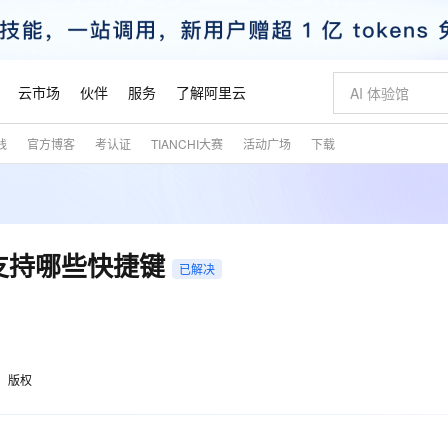
云市场
伙伴
服务
了解阿里云
践
官方博客
考认证
TIANCHI大赛
活动广场
下载
AI 特惠
数据与 API
成为产品伙伴
企业增值服务
最佳实践
价格计算器
AI 场景体
基础软件
产品伙伴合
阿里云认证
市场活动
配置报价
大模型
自助选配和估算价格
新方式
睿译宝，AI翻译排版一步到位
智启 AI 普惠权益
产品生态集成认证中心
企业支持计划
云上春晚
域名与网站
千问官方 MaaS 平台，为开发者和 Agent 而生，新用户赠送 1 亿 + tokens 额度
Qwen Aud
AI Coding
阿里云Maa
2026 阿里云
云服务器 E
为企业打
数据集
Windows
大模型认证
模型
NEW
NEW
交付可用成果
值低价云产品抢先购
上传文档即自动完成翻译和格式还原
至高享 1亿+免费 tokens，加速 Al 应用落地
提供智能易用的域名与建站服务
智能编程，一键
安全可靠、
产品生态伙伴
专家技术服务
云上奥运之旅
弹性计算合作
阿里云中企出
手机三要素
宝塔 Linux
全部认证
le支持哪些快捷键
价格优势
已解决
有专属领域专家
GLM-5.2：长任务时代开源旗舰模型
阿里云 OPC 创新助力计划
千问大模型
即刻拥有 DeepS
AI 电商营销
对象存储 O
大模型
产品生态伙伴工作台
企业增值服务台
云栖战略参考
云存储合作计
云栖大会
身份实名认证
CentOS
训练营
推动算力普惠，释放技术红利
最高返9万
多领域专家智能体,一键组建 AI 虚拟交付团队
快速构建应用程序和网站，即刻迈出上云第一步
至高百万元 Token 补贴，加速一人公司成长
多元化、高性能、安全可靠的大模型服务
真正可用的 1M 上下文,一次完成代码全链路开发
轻松解锁专属 Dee
从图文生成到
云上的中国
数据库合作计
活动全景
短信
Docker
图片和
站式影视创作平台
Hermes Agent，打造自进化智能体
Token Plan 模型订阅计划
数字证书管理服务（原SSL证书）
5 分钟轻松部署
AI 广告创作
无影云电脑
企业成长
NEW
信息公告
看见新力量
云网络合作计
OCR 文字识别
JAVA
证享300元代金券
可视化编排打通从文字构思到成片全链路闭环
全托管，含MySQL、PostgreSQL、SQL Server、MariaDB多引擎
自主进化，持久记忆，越用越聪明
Qwen3.8-Max 首发尝鲜，限时加量 10 倍，夜间低至2折
实现全站HTTPS，呈现可信的WEB访问
图文、视频一
随时随地安
魔搭 Mode
Kimi-K3
HappyHors
版权
NEW
loud
服务实践
官网公告
金融模力时刻
Salesforce O
版
发票查验
全能环境
Claude Code + GStack 打造工程团队
千问办公，限时限量积分加倍
Qoder
低代码高效构
AI 建站
短信服务
型
NEW
作计划
Kimi 最新旗舰模型，长程编程与推理利器
让文字生成流
计划
创新中心
魔搭 ModelSc
健康状态
理服务
让AI从“聊天伙伴”进化为能干活的“数字员工”
安装技能 GStack，拥有专属 AI 工程团队
你的AI工作搭子，覆盖日常办公高频场景
面向真实软件的智能体编程平台
0 代码专业建
客户案例
天气预报查询
操作系统
态合作计划