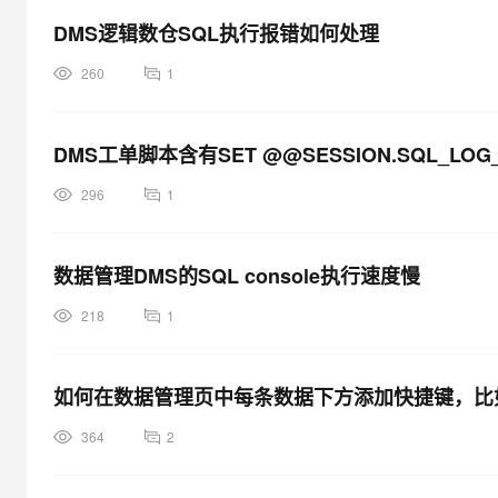
大模型解决方案
DMS逻辑数仓SQL执行报错如何处理
迁移与运维管理
快速部署 Dify，高效搭建 
260
1
专有云
10 分钟在聊天系统中增加
DMS工单脚本含有SET @@SESSION.SQL_LOG
296
1
数据管理DMS的SQL console执行速度慢
218
1
如何在数据管理页中每条数据下方添加快捷键，比
364
2