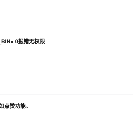
AI 应用
10分钟微调：让0.6B模型媲美235B模
多模态数据信
型
依托云原生高可用架构,实现Dify私有化部署
用1%尺寸在特定领域达到大模型90%以上效果
一个 AI 助手
超强辅助，Bol
_BIN= 0报错无权限
即刻拥有 DeepSeek-R1 满血版
在企业官网、通讯软件中为客户提供 AI 客服
多种方案随心选，轻松解锁专属 DeepSeek
如点赞功能。