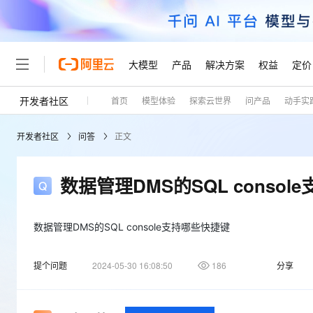
大模型
产品
解决方案
权益
定价
开发者社区
首页
模型体验
探索云世界
问产品
动手实
大模型
产品
解决方案
权益
定价
云市场
伙伴
服务
了解阿里云
精选产品
精选解决方案
普惠上云
产品定价
精选商城
成为销售伙伴
售前咨询
为什么选择阿里云
千问AI平台
开发者社区
问答
正文
了解云产品的定价详情
大模型服务平台百炼
千问办公，解锁你的工作
普惠上云 官方力荐
分销伙伴
在线服务
网站建设
什么是云计算
大
大模型服务与应用平台
企业级Agent产品，直接
云服务器38元/年起，超
咨询伙伴
多端小程序
技术领先
数据管理DMS的SQL conso
云上成本管理
售后服务
轻量应用服务器
Agency Agents：拥
官方推荐返现计划
大模型
精选产品
精选解决方案
Salesforce 国际版订阅
稳定可靠
管理和优化成本
推荐新用户得奖励，单订单
销售伙伴合作计划
自助服务
友盟天域
安全合规
人工智能与机器学习
AI
数据管理DMS的SQL console支持哪些快捷键
文本生成
云数据库 RDS
HappyHorse 打造一
云工开物
无影生态合作计划
在线服务
观测云
分析师报告
高校专属算力普惠，学生认
计算
互联网应用开发
Qwen3.8-Max
提个问题
2024-05-30 16:08:50
186
分享
HOT
Salesforce On Alibaba C
工单服务
Tuya 物联网平台阿里云
研究报告与白皮书
人工智能平台 PAI
快速拥有专属 OpenClaw
大模
Consulting Partner 合
大数据
容器
智能体时代全能旗舰模型
免费试用
短信专区
一站式AI开发、训练和推
蓝凌 OA
AI 大模型销售与服务生
现代化应用