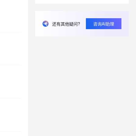
息提取
与 AI 智能体进行实时音视频通话
从文本、图片、视频中提取结构化的属性信息
构建支持视频理解的 AI 音视频实时通话应用
还有其他疑问?
咨询AI助理
t.diy 一步搞定创意建站
构建大模型应用的安全防护体系
通过自然语言交互简化开发流程,全栈开发支持
通过阿里云安全产品对 AI 应用进行安全防护