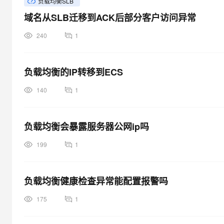
负载均衡SLB
大模型解决方案
域名从SLB迁移到ACK后部分客户访问异常
迁移与运维管理
快速部署 Dify，高效搭建 
240
1
专有云
10 分钟在聊天系统中增加
负载均衡的IP转移到ECS
140
1
负载均衡会暴露服务器公网ip吗
199
1
负载均衡健康检查异常能配置报警吗
175
1