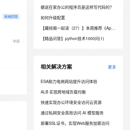
安全
我要投诉
e-1.1-I2V
Cosyvoice-V3-Flash
PolarDB
上云场景组合购
Milvus 弹性伸缩功能新增节
伴
据说在家办公的程序员是这样写代码的？
漫剧创作，剧本、分镜、视频高效生成
100%兼容MySQL、PostgreSQL，兼容Oracle，支持集中和分布式
覆盖90%+业务场景，专享组合折扣价
点支持范围
畅自然，细节丰富
高表现力语音合成大模型，语音克隆听感自然
VPN
采纳回答
如何升级配置
ernetes 版 ACK
云聚AI 严选权益
AI 原生数据库服务发布
SSL 证书
2V
Fun-ASR
【藏经阁一起读（27）】本周推荐《Apache Flink案例集（2022版）》，你有哪些心得？
，一键激活高效办公新体验
理容器应用的 K8s 服务
精选AI产品，从模型到应用全链提效
Agent 数据网关
文戏情感细腻自然，动作戏激烈拳拳到肉，实现更强表演能力
支持中英文自由切换，具备更强的噪声鲁棒性
堡垒机
【精品问答】python技术1000问(1)
AI 用量加速计划
云原生数据库 PolarDB
举报
防火墙
、识别商机，让客服更高效、服务更出色。
新老同享，达量后返
Agentic Database 发布
主机安全
应用
相关解决方案
更多
千问办公
NEW
AI 应用及服务市场
的智能体编程平台
一站式AI生产力平台
ESA助力电商网站提升访问体验
AI 应用
伶鹊
ALB 实现跨地域负载均衡
企业级人与Agent协作平台，接入和调度多个数字员工
智能客服平台，对话机器人、对话分析、智能外呼
大模型
快速实现办公环境安全访问云资源
大模型服务平台百炼 - 全妙
自然语言处理
应用创作平台
多模态内容创作工具，已接入 DeepSeek
通过私网安全高效访问 AI 模型服务
数据标注
部署SSL证书，实现Web服务加密访问
机器学习