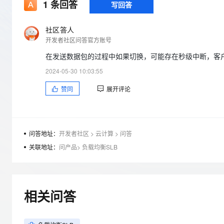
存储
天池大赛
1
条回答
写回答
Qwen3.7-Plus
云解析DNS
解决方案免费试用 新老
电子合同
最高领取价值200元试用
能看、能想、能动手的多模
安全
网络与CDN
AI 算法大赛
畅捷通
社区答人
大数据开发治理平台 Data
AI 产品 免费试用
网络
开发者社区问答官方账号
安全
云开发大赛
Qwen3-VL-Plus
Tableau 订阅
1亿+ 大模型 tokens 和 
在发送数据包的过程中如果切换，可能存在秒级中断，客户
可观测
入门学习赛
中间件
AI空中课堂在线直播课
云防火墙
140+云产品 免费试用
2024-05-30 10:03:55
上云与迁云
云原生的云上边界网络安全
产品新客免费试用，最长1
数据库
赞同
展开评论
生态解决方案
大模型服务
企业出海
大模型ACA认证体验
大数据计算
助力企业全员 AI 认知与能
行业生态解决方案
千问AI平台-Token Plan
政企业务
媒体服务
开发者生态解决方案
问答地址：
开发者社区
>
云计算
>
问答
企业服务与云通信
关联地址：
问产品
>
负载均衡SLB
千问AI平台-模型体验
AI 开发和 AI 应用解决
在线体验全尺寸、多种模态
域名与网站
Happy 系列大模型
终端用户计算
相关问答
Serverless
开发工具