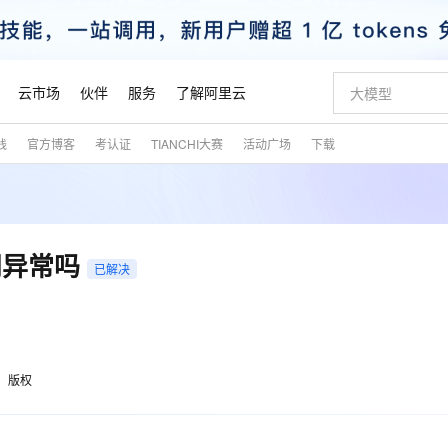
云市场
伙伴
服务
了解阿里云
践
官方博客
考认证
TIANCHI大赛
活动广场
下载
AI 特惠
数据与 API
成为产品伙伴
企业增值服务
最佳实践
价格计算器
AI 场景体
基础软件
产品伙伴合
阿里云认证
市场活动
配置报价
大模型
自助选配和估算价格
新方式
睿译宝，AI翻译排版一步到位
智启 AI 普惠权益
产品生态集成认证中心
企业支持计划
云上春晚
域名与网站
千问官方 MaaS 平台，为开发者和 Agent 而生，新用户赠送 1 亿 + tokens 额度
AI Coding
阿里云Maa
2026 阿里云
云服务器 E
为企业打
数据集
Windows
大模型认证
模型
NEW
交付可用成果
值低价云产品抢先购
上传文档即自动完成翻译和格式还原
至高享 1亿+免费 tokens，加速 Al 应用落地
提供智能易用的域名与建站服务
智能编程，一键
安全可靠、
产品生态伙伴
专家技术服务
云上奥运之旅
弹性计算合作
阿里云中企出
手机三要素
宝塔 Linux
全部认证
问异常吗
价格优势
已解决
有专属领域专家
GLM-5.2：长任务时代开源旗舰模型
阿里云 OPC 创新助力计划
千问大模型
即刻拥有 DeepS
AI 电商营销
对象存储 O
大模型
产品生态伙伴工作台
企业增值服务台
云栖战略参考
云存储合作计
云栖大会
身份实名认证
CentOS
训练营
推动算力普惠，释放技术红利
最高返9万
多领域专家智能体,一键组建 AI 虚拟交付团队
快速构建应用程序和网站，即刻迈出上云第一步
至高百万元 Token 补贴，加速一人公司成长
多元化、高性能、安全可靠的大模型服务
真正可用的 1M 上下文,一次完成代码全链路开发
轻松解锁专属 Dee
从图文生成到
云上的中国
数据库合作计
活动全景
短信
Docker
图片和
站式影视创作平台
Hermes Agent，打造自进化智能体
Token Plan 模型订阅计划
数字证书管理服务（原SSL证书）
5 分钟轻松部署
AI 广告创作
无影云电脑
企业成长
NEW
信息公告
看见新力量
云网络合作计
OCR 文字识别
JAVA
证享300元代金券
可视化编排打通从文字构思到成片全链路闭环
全托管，含MySQL、PostgreSQL、SQL Server、MariaDB多引擎
自主进化，持久记忆，越用越聪明
Qwen3.8-Max 首发尝鲜，限时加量 10 倍，夜间低至2折
实现全站HTTPS，呈现可信的WEB访问
图文、视频一
随时随地安
魔搭 Mode
Kimi-K3
HappyHors
版权
NEW
loud
服务实践
官网公告
金融模力时刻
Salesforce O
版
发票查验
全能环境
Claude Code + GStack 打造工程团队
千问办公，限时限量积分加倍
Qoder
低代码高效构
AI 建站
短信服务
型
NEW
作计划
Kimi 最新旗舰模型，长程编程与推理利器
让文字生成流
计划
创新中心
魔搭 ModelSc
健康状态
理服务
让AI从“聊天伙伴”进化为能干活的“数字员工”
安装技能 GStack，拥有专属 AI 工程团队
你的AI工作搭子，覆盖日常办公高频场景
面向真实软件的智能体编程平台
0 代码专业建
客户案例
天气预报查询
操作系统
态合作计划