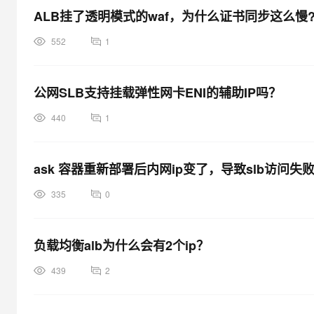
ALB挂了透明模式的waf，为什么证书同步这么慢
552
1
公网SLB支持挂载弹性网卡ENI的辅助IP吗？
440
1
ask 容器重新部署后内网ip变了，导致slb访问
335
0
负载均衡alb为什么会有2个ip？
439
2