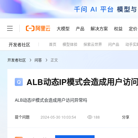
大模型
产品
解决方案
权益
定价
开发者社区
首页
模型体验
探索云世界
问产品
动手实
大模型
产品
解决方案
权益
定价
云市场
伙伴
服务
了解阿里云
精选产品
精选解决方案
普惠上云
产品定价
精选商城
成为销售伙伴
售前咨询
为什么选择阿里云
千问AI平台
开发者社区
问答
正文
了解云产品的定价详情
大模型服务平台百炼
千问办公，解锁你的工作
普惠上云 官方力荐
分销伙伴
在线服务
网站建设
什么是云计算
大
大模型服务与应用平台
企业级Agent产品，直接
云服务器38元/年起，超
咨询伙伴
多端小程序
技术领先
ALB动态IP模式会造成用户访
云上成本管理
售后服务
轻量应用服务器
Agency Agents：拥
官方推荐返现计划
大模型
精选产品
精选解决方案
Salesforce 国际版订阅
稳定可靠
管理和优化成本
推荐新用户得奖励，单订单
销售伙伴合作计划
自助服务
友盟天域
安全合规
人工智能与机器学习
AI
ALB动态IP模式会造成用户访问异常吗
文本生成
云数据库 RDS
HappyHorse 打造一
云工开物
无影生态合作计划
在线服务
观测云
分析师报告
高校专属算力普惠，学生认
计算
互联网应用开发
Qwen3.8-Max
提个问题
2024-05-30 10:03:54
188
分享
HOT
Salesforce On Alibaba C
工单服务
Tuya 物联网平台阿里云
研究报告与白皮书
人工智能平台 PAI
快速拥有专属 OpenClaw
大模
Consulting Partner 合
大数据
容器
智能体时代全能旗舰模型
免费试用
短信专区
一站式AI开发、训练和推
蓝凌 OA
AI 大模型销售与服务生
现代化应用