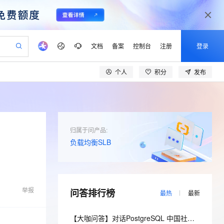
文档
备案
控制台
注册
登录
个人
积分
发布
验
作计划
器
AI 活动
专业服务
服务伙伴合作计划
开发者社区
加入我们
产品动态
服务平台百炼
阿里云 OPC 创新助力计划
一站式生成采购清单，支持单品或批量购买
S产品伙伴计划（繁花）
峰会
CS
造的大模型服务与应用开发平台
Qwen Audio：打造专属 AI 语音助手
一句话生成原生可编辑精美 PPT 文稿
AI 生产力先锋
Al MaaS 服务伙伴赋能合作
域名
博文
Careers
NEW
至高可申请百万元
Qwen3.8-Max 模型上线
开启高性价比 AI 编程新体验
弹性可伸缩的云计算服务
Qwen-Audio-3.0-Realtime 端到端实时语音角色扮演
输入一句话想法, 轻松生成专业的 PPT
先锋实践拓展 AI 生产力的边界
Token 补贴，五大权
计划
海大会
伙伴信用分合作计划
商标
问答
社会招聘
归属于问产品:
益加速 OPC 成功
eek-V4-Pro
SS
一键部署幻兽帕鲁游戏服务器
飞天发布时刻
HOT
Open Search 向量检索版支
负载均衡SLB
划
备案
电子书
校园招聘
pSeek-V4-Pro
视频创作，一键激活电商全链路生产力
稳定、安全、高性价比、高性能的云存储服务
一键购买专属联机服务器，轻松开启游戏
所见，即是所愿
持视频检索 Pipeline 功能
更多支持
划
公司注册
镜像站
视频生成
语音识别与合成
专属 QwenPaw
漫剧工坊：一站式动画创作平台
AI 实训营
HOT
应用身份服务 (IDaaS)
合作伙伴培训与认证
划
上云迁移
站生成，高效打造优质广告素材
全接入的云上超级电脑
从聊天伙伴进化为能主动干活的本地数字员工
快速生产连贯的高质量长漫剧
从基础到进阶，Agent 创客手把手教你
OpenClaw 管理能力上线
lScope
我要反馈
e-1.1-T2V
Qwen3-TTS-Flash
举报
问答排行榜
查询合作伙伴
最热
最新
n Alibaba Cloud ISV 合作
代维服务
建企业门户网站
10 分钟搭建微信、支付宝小程序
MaxCompute MaxFrame 提
畅细腻的高质量视频
离线语音合成大模型，多语言方言自适应，低延迟高稳定
创新加速
ope
登录合作伙伴管理后台
我要建议
站，无忧落地极速上线
以可视化方式快速构建移动和 PC 门户网站
国内短信简单易用，安全可靠，秒级触达，全球覆盖200+国家和地区。
高效部署网站，快速应用到小程序
供自动弹性内存功能
【大咖问答】对话PostgreSQL 中国社区发起人之一，阿里云数据库高级专家 德哥