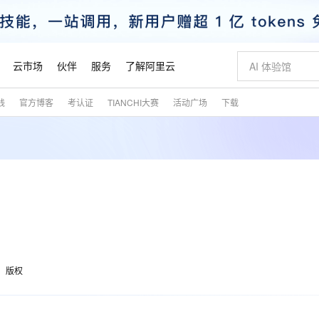
云市场
伙伴
服务
了解阿里云
践
官方博客
考认证
TIANCHI大赛
活动广场
下载
AI 特惠
数据与 API
成为产品伙伴
企业增值服务
最佳实践
价格计算器
AI 场景体
基础软件
产品伙伴合
阿里云认证
市场活动
配置报价
大模型
自助选配和估算价格
步到位
智启 AI 普惠权益
产品生态集成认证中心
企业支持计划
云上春晚
域名与网站
Qwen Audio：打造专属 AI 语音助手
千问官方 MaaS 平台，为开发者和 Agent 而生，新用户赠送 1 亿 + tokens 额度
一句话生成原生
AI Coding
阿里云Maa
2026 阿里云
云服务器 E
为企业打
数据集
Windows
大模型认证
模型
NEW
NEW
格式还原
值低价云产品抢先购
至高享 1亿+免费 tokens，加速 Al 应用落地
提供智能易用的域名与建站服务
Qwen-Audio-3.0-Realtime 端到端实时语音角色扮演
输入一句话想法,
智能编程，一键
安全可靠、
产品生态伙伴
专家技术服务
云上奥运之旅
弹性计算合作
阿里云中企出
手机三要素
宝塔 Linux
全部认证
价格优势
开源旗舰模型
即刻拥有 DeepSeek-V4-Pro
阿里云 OPC 创新助力计划
千问大模型
一键部署幻兽
AI 电商营销
对象存储 O
大模型
产品生态伙伴工作台
企业增值服务台
云栖战略参考
云存储合作计
云栖大会
身份实名认证
CentOS
训练营
推动算力普惠，释放技术红利
最高返9万
真正可用的 1M 上下文,一次完成代码全链路开发
快速构建应用程序和网站，即刻迈出上云第一步
轻松解锁专属 DeepSeek-V4-Pro
至高百万元 Token 补贴，加速一人公司成长
多元化、高性能、安全可靠的大模型服务
一键购买专属
从图文生成到
云上的中国
数据库合作计
活动全景
短信
Docker
图片和
自进化智能体
5 分钟轻松部署专属 QwenPaw
Token Plan 模型订阅计划
数字证书管理服务（原SSL证书）
高效搭建 AI
AI 广告创作
无影云电脑
企业成长
NEW
HOT
信息公告
看见新力量
云网络合作计
OCR 文字识别
JAVA
越聪明
证享300元代金券
全托管，含MySQL、PostgreSQL、SQL Server、MariaDB多引擎
Qwen3.8-Max 首发尝鲜，限时加量 10 倍，夜间低至2折
实现全站HTTPS，呈现可信的WEB访问
从聊天伙伴进化为能主动干活的本地数字员工
图文、视频一
随时随地安
魔搭 Mode
Kimi-K3
HappyHors
版权
NEW
loud
服务实践
官网公告
金融模力时刻
Salesforce O
版
发票查验
全能环境
Claude Code + GStack 打造工程团队
千问办公，限时限量积分加倍
Qoder
低代码高效构
AI 建站
短信服务
型
NEW
作计划
Kimi 最新旗舰模型，长程编程与推理利器
让文字生成流
计划
创新中心
魔搭 ModelSc
健康状态
理服务
让AI从“聊天伙伴”进化为能干活的“数字员工”
安装技能 GStack，拥有专属 AI 工程团队
你的AI工作搭子，覆盖日常办公高频场景
面向真实软件的智能体编程平台
0 代码专业建
客户案例
天气预报查询
操作系统
态合作计划