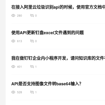
大模型解决方案
在接入阿里云垃圾识别api的时候，使用官方文档中
迁移与运维管理
快速部署 Dify，高效搭建 
280
0
专有云
10 分钟在聊天系统中增加
使用API更新钉盘excel文件遇到的问题
613
0
我在做钉钉企业内小程序开发，请问知识库的文件有
401
1
API是否支持图像文件转base64输入？
528
1