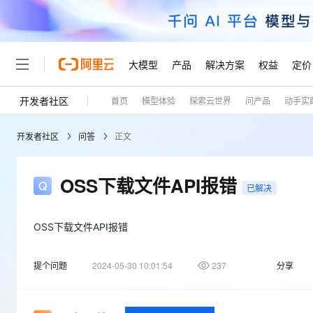
大模型
产品
解决方案
权益
定价
开发者社区
首页
模型体验
探索云世界
问产品
动手实
大模型
产品
解决方案
权益
定价
云市场
伙伴
服务
了解阿里云
精选产品
精选解决方案
普惠上云
产品定价
精选商城
成为销售伙伴
售前咨询
为什么选择阿里云
千问AI平台
开发者社区
问答
正文
了解云产品的定价详情
大模型服务平台百炼
睿译宝，AI翻译排版一
普惠上云 官方力荐
分销伙伴
在线服务
网站建设
什么是云计算
大
大模型服务与应用平台
上传文档即自动完成翻译和
云服务器38元/年起，超
咨询伙伴
多端小程序
技术领先
OSS下载文件API报错
云上成本管理
售后服务
已解决
轻量应用服务器
GLM-5.2：长任务时代
官方推荐返现计划
大模型
精选产品
精选解决方案
Salesforce 国际版订阅
稳定可靠
管理和优化成本
推荐新用户得奖励，单订单
销售伙伴合作计划
自助服务
友盟天域
安全合规
人工智能与机器学习
AI
OSS下载文件API报错
文本生成
云数据库 RDS
Hermes Agent，打造
云工开物
无影生态合作计划
在线服务
观测云
分析师报告
自主进化，持久记忆，越用
高校专属算力普惠，学生认
计算
互联网应用开发
Qwen3.8-Max
提个问题
2024-05-30 10:01:54
237
分享
HOT
Salesforce On Alibaba C
工单服务
Tuya 物联网平台阿里云
研究报告与白皮书
人工智能平台 PAI
快速拥有专属 OpenClaw
大模
Consulting Partner 合
大数据
容器
智能体时代全能旗舰模型
免费试用
短信专区
一站式AI开发、训练和推
蓝凌 OA
AI 大模型销售与服务生
现代化应用