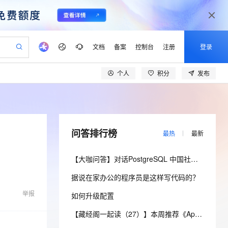
文档
备案
控制台
注册
登录
个人
积分
发布
验
作计划
器
AI 活动
专业服务
服务伙伴合作计划
开发者社区
加入我们
产品动态
服务平台百炼
阿里云 OPC 创新助力计划
一站式生成采购清单，支持单品或批量购买
可编辑精美 PPT 文稿
S产品伙伴计划（繁花）
峰会
CS
造的大模型服务与应用开发平台
Agency Agents：拥有专属领域专家
AI 生产力先锋
Al MaaS 服务伙伴赋能合作
域名
博文
Careers
至高可申请百万元
Qwen3.8-Max 模型上线
 轻松生成专业的 PPT
开启高性价比 AI 编程新体验
弹性可伸缩的云计算服务
先锋实践拓展 AI 生产力的边界
多领域专家智能体,一键组建 AI 虚拟交付团队
Token 补贴，五大权
计划
海大会
伙伴信用分合作计划
商标
问答
社会招聘
问答排行榜
最热
最新
益加速 OPC 成功
帕鲁游戏服务器
SS
HappyHorse 打造一站式影视创作平台
飞天发布时刻
HOT
Open Search 向量检索版支
划
备案
电子书
校园招聘
联机服务器，轻松开启游戏
视频创作，一键激活电商全链路生产力
稳定、安全、高性价比、高性能的云存储服务
所见，即是所愿
持视频检索 Pipeline 功能
可视化编排打通从文字构思到成片全链路闭环
更多支持
【大咖问答】对话PostgreSQL 中国社区发起人之一，阿里云数据库高级专家 德哥
划
公司注册
镜像站
视频生成
语音识别与合成
 智能体与工作流应用
漫剧工坊：一站式动画创作平台
AI 实训营
应用身份服务 (IDaaS)
据说在家办公的程序员是这样写代码的？
合作伙伴培训与认证
划
上云迁移
站生成，高效打造优质广告素材
全接入的云上超级电脑
通过阿里云百炼高效搭建AI应用,助力高效开发
快速生产连贯的高质量长漫剧
从基础到进阶，Agent 创客手把手教你
OpenClaw 管理能力上线
lScope
我要反馈
e-1.1-T2V
Qwen3-TTS-Flash
举报
如何升级配置
查询合作伙伴
n Alibaba Cloud ISV 合作
代维服务
建企业门户网站
10 分钟搭建微信、支付宝小程序
MaxCompute MaxFrame 提
畅细腻的高质量视频
离线语音合成大模型，多语言方言自适应，低延迟高稳定
创新加速
ope
登录合作伙伴管理后台
【藏经阁一起读（27）】本周推荐《Apache Flink案例集（2022版）》，你有哪些心得？
我要建议
站，无忧落地极速上线
以可视化方式快速构建移动和 PC 门户网站
国内短信简单易用，安全可靠，秒级触达，全球覆盖200+国家和地区。
高效部署网站，快速应用到小程序
供自动弹性内存功能