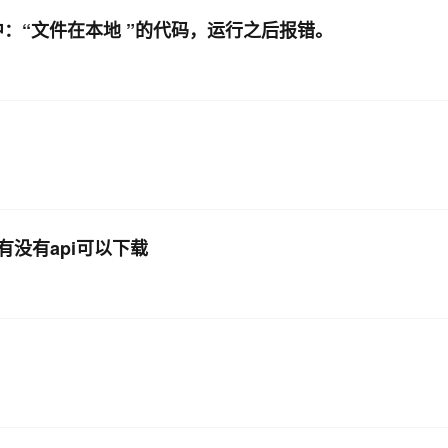
：“文件在本地 ”的代码，运行之后报错。
AI 应用
10分钟微调：让0.6B模型媲美235B模
多模态数据信
型
依托云原生高可用架构,实现Dify私有化部署
用1%尺寸在特定领域达到大模型90%以上效果
一个 AI 助手
超强辅助，Bol
即刻拥有 DeepSeek-R1 满血版
在企业官网、通讯软件中为客户提供 AI 客服
多种方案随心选，轻松解锁专属 DeepSeek
没有api可以下载