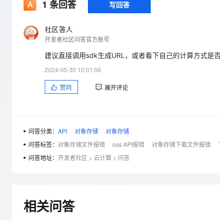
存储
天池大赛
1
条回答
写回答
Qwen3.7-Plus
云解析DNS
解决方案免费试用 新老
电子合同
最高领取价值200元试用
能看、能想、能动手的多模
安全
网络与CDN
AI 算法大赛
畅捷通
社区答人
大数据开发治理平台 Data
AI 产品 免费试用
网络
开发者社区问答官方账号
安全
云开发大赛
Qwen3-VL-Plus
Tableau 订阅
1亿+ 大模型 tokens 和 
建议直接调用sdk生成URL，或者看下自己的计算方式是
可观测
入门学习赛
中间件
AI空中课堂在线直播课
云防火墙
140+云产品 免费试用
2024-05-30 10:01:56
上云与迁云
云原生的云上边界网络安全
产品新客免费试用，最长1
数据库
赞同
展开评论
生态解决方案
大模型服务
企业出海
大模型ACA认证体验
大数据计算
助力企业全员 AI 认知与能
行业生态解决方案
千问AI平台-Token Plan
政企业务
媒体服务
开发者生态解决方案
问答分类：
API
对象存储
对象存储
企业服务与云通信
问答标签：
对象存储文件报错
oss API报错
对象存储下载文件报错
千问AI平台-模型体验
AI 开发和 AI 应用解决
在线体验全尺寸、多种模态
问答地址：
开发者社区
>
云计算
>
问答
域名与网站
Happy 系列大模型
终端用户计算
Serverless
相关问答
开发工具