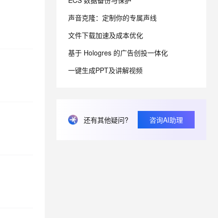
ECS 数据备份与保护
声音克隆：定制你的专属声线
息提取
与 AI 智能体进行实时音视频通话
文件下载加速及成本优化
从文本、图片、视频中提取结构化的属性信息
构建支持视频理解的 AI 音视频实时通话应用
基于 Hologres 的广告创投一体化
t.diy 一步搞定创意建站
构建大模型应用的安全防护体系
通过自然语言交互简化开发流程,全栈开发支持
通过阿里云安全产品对 AI 应用进行安全防护
一键生成PPT及讲解视频
还有其他疑问?
咨询AI助理