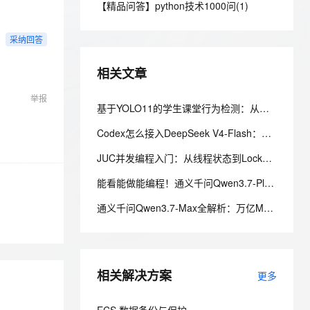
安全
【精品问答】python技术1000问(1)
我要投诉
e-1.1-I2V
Cosyvoice-V3-Flash
PolarDB
上云场景组合购
Milvus 弹性伸缩功能新增节
伴
漫剧创作，剧本、分镜、视频高效生成
100%兼容MySQL、PostgreSQL，兼容Oracle，支持集中和分布式
覆盖90%+业务场景，专享组合折扣价
点支持范围
畅自然，细节丰富
高表现力语音合成大模型，语音克隆听感自然
VPN
采纳回答
ernetes 版 ACK
云聚AI 严选权益
AI 原生数据库服务发布
SSL 证书
2V
Fun-ASR
，一键激活高效办公新体验
理容器应用的 K8s 服务
精选AI产品，从模型到应用全链提效
Agent 数据网关
相关文章
文戏情感细腻自然，动作戏激烈拳拳到肉，实现更强表演能力
支持中英文自由切换，具备更强的噪声鲁棒性
堡垒机
AI 用量加速计划
云原生数据库 PolarDB
举报
防火墙
基于YOLO11的学生课堂行为检测：从数据标注到云上训练实践
、识别商机，让客服更高效、服务更出色。
新老同享，达量后返
Agentic Database 发布
主机安全
应用
Codex怎么接入DeepSeek V4-Flash：官方一键脚本 + 手动配置完整教程
JUC并发编程入门：从线程状态到Lock锁，一文吃透生产者消费者
千问办公
NEW
AI 应用及服务市场
的智能体编程平台
一站式AI生产力平台
能看能做能编程！通义千问Qwen3.7-Plus 打通 GUI+CLI 的全能 AI 助手
AI 应用
伶鹊
通义千问Qwen3.7-Max全解析：万亿MoE旗舰，35小时自主执行的全能智能体
企业级人与Agent协作平台，接入和调度多个数字员工
智能客服平台，对话机器人、对话分析、智能外呼
大模型
大模型服务平台百炼 - 全妙
自然语言处理
应用创作平台
多模态内容创作工具，已接入 DeepSeek
相关解决方案
数据标注
更多
机器学习