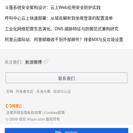
斗篷系统安全架构设计：云上Web应用安全防护实践
呼叫中心云上快速部署：从域名解析到坐席登录的配置清单
工业化网络犯罪生态演化、DNS 威胁特征与防御范式重构研究
阿里云国际站：阿里邮箱收不到外部邮件？排查MX与反垃圾设置
关注我们：
新浪微博
联系我们
文档
|
开发者社区
|
天池大赛
|
培训与认证
法律声明及隐私权政策
|
Cookies政策
© 2009-现在 Aliyun.com 版权所有
增值电信业务经营许可证：
浙B2-20080101
域名注册服务机构许可：
浙D3-20210002