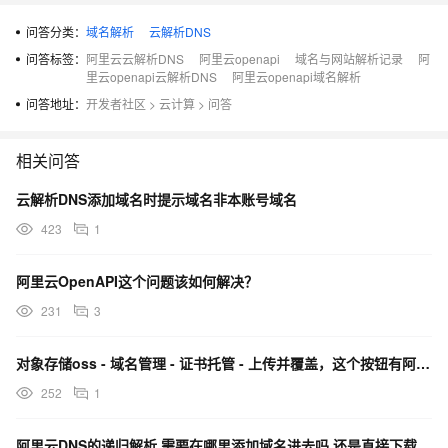
问答分类：
域名解析
云解析DNS
问答标签：
阿里云云解析DNS
阿里云openapi
域名与网站解析记录
阿
里云openapi云解析DNS
阿里云openapi域名解析
问答地址：
开发者社区
>
云计算
>
问答
相关问答
云解析DNS添加域名时提示域名非本账号域名
423
1
阿里云OpenAPI这个问题该如何解决？
231
3
对象存储oss - 域名管理 - 证书托管 - 上传并覆盖，这个按钮有阿里云OpenAPI接口吗？
252
1
阿里云DNS的递归解析 需要在哪里添加域名进去吗 还是直接下载sdk加accdsskey就可以了？