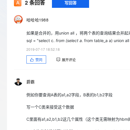
存储
天池大赛
2
条回答
写回答
Qwen3.7-Plus
云解析DNS
解决方案免费试用 新老
电子合同
最高领取价值200元试用
能看、能想、能动手的多模
安全
网络与CDN
AI 算法大赛
畅捷通
哈哈哈1988
大数据开发治理平台 Data
AI 产品 免费试用
网络
安全
云开发大赛
Qwen3-VL-Plus
Tableau 订阅
1亿+ 大模型 tokens 和 
如果是合并的，用union all ，将两个表的查询结果合并
可观测
入门学习赛
中间件
AI空中课堂在线直播课
云防火墙
140+云产品 免费试用
sql = "select c.
from (select a.
from table_a a) union all
上云与迁云
云原生的云上边界网络安全
产品新客免费试用，最长1
数据库
2019-07-17 18:52:18
生态解决方案
大模型服务
企业出海
大模型ACA认证体验
大数据计算
赞同
展开评论
助力企业全员 AI 认知与能
行业生态解决方案
千问AI平台-Token Plan
政企业务
媒体服务
开发者生态解决方案
爵霸
企业服务与云通信
千问AI平台-模型体验
AI 开发和 AI 应用解决
在线体验全尺寸、多种模态
域名与网站
例如你要查询A表的a1,a2字段，B表的b1,b2字段
Happy 系列大模型
终端用户计算
写一个C类来接受这个数据
Serverless
C里面有a1,a2,b1,b2这几个属性（这个类无需映射为h
开发工具