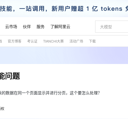
云市场
伙伴
服务
了解阿里云
践
官方博客
考认证
TIANCHI大赛
活动广场
下载
AI 特惠
数据与 API
成为产品伙伴
企业增值服务
最佳实践
价格计算器
AI 场景体
基础软件
产品伙伴合
阿里云认证
市场活动
配置报价
大模型
自助选配和估算价格
步到位
智启 AI 普惠权益
产品生态集成认证中心
企业支持计划
云上春晚
域名与网站
Qwen Audio：打造专属 AI 语音助手
千问官方 MaaS 平台，为开发者和 Agent 而生，新用户赠送 1 亿 + tokens 额度
一句话生成原生
AI Coding
阿里云Maa
2026 阿里云
云服务器 E
为企业打
数据集
Windows
大模型认证
模型
NEW
NEW
格式还原
值低价云产品抢先购
至高享 1亿+免费 tokens，加速 Al 应用落地
提供智能易用的域名与建站服务
Qwen-Audio-3.0-Realtime 端到端实时语音角色扮演
输入一句话想法,
智能编程，一键
安全可靠、
产品生态伙伴
专家技术服务
云上奥运之旅
弹性计算合作
阿里云中企出
手机三要素
宝塔 Linux
全部认证
功能问题
价格优势
开源旗舰模型
即刻拥有 DeepSeek-V4-Pro
阿里云 OPC 创新助力计划
千问大模型
一键部署幻兽
AI 电商营销
对象存储 O
大模型
产品生态伙伴工作台
企业增值服务台
云栖战略参考
云存储合作计
云栖大会
身份实名认证
CentOS
训练营
推动算力普惠，释放技术红利
最高返9万
真正可用的 1M 上下文,一次完成代码全链路开发
快速构建应用程序和网站，即刻迈出上云第一步
轻松解锁专属 DeepSeek-V4-Pro
至高百万元 Token 补贴，加速一人公司成长
多元化、高性能、安全可靠的大模型服务
一键购买专属
从图文生成到
云上的中国
数据库合作计
活动全景
短信
Docker
表的数据在同一个页面显示并进行分页，这个要怎么处理？
图片和
自进化智能体
5 分钟轻松部署专属 QwenPaw
Token Plan 模型订阅计划
数字证书管理服务（原SSL证书）
高效搭建 AI
AI 广告创作
无影云电脑
企业成长
NEW
HOT
信息公告
看见新力量
云网络合作计
OCR 文字识别
JAVA
越聪明
证享300元代金券
全托管，含MySQL、PostgreSQL、SQL Server、MariaDB多引擎
Qwen3.8-Max 首发尝鲜，限时加量 10 倍，夜间低至2折
实现全站HTTPS，呈现可信的WEB访问
从聊天伙伴进化为能主动干活的本地数字员工
图文、视频一
随时随地安
魔搭 Mode
Kimi-K3
HappyHors
版权
NEW
loud
服务实践
官网公告
金融模力时刻
Salesforce O
版
发票查验
全能环境
Claude Code + GStack 打造工程团队
千问办公，限时限量积分加倍
Qoder
低代码高效构
AI 建站
短信服务
型
NEW
作计划
Kimi 最新旗舰模型，长程编程与推理利器
让文字生成流
计划
创新中心
魔搭 ModelSc
健康状态
理服务
让AI从“聊天伙伴”进化为能干活的“数字员工”
安装技能 GStack，拥有专属 AI 工程团队
你的AI工作搭子，覆盖日常办公高频场景
面向真实软件的智能体编程平台
0 代码专业建
客户案例
天气预报查询
操作系统
态合作计划