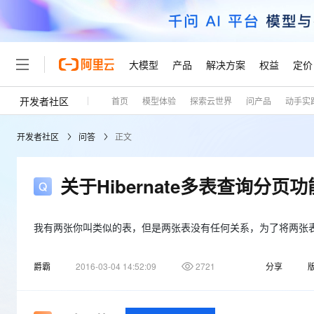
大模型
产品
解决方案
权益
定价
开发者社区
首页
模型体验
探索云世界
问产品
动手实
大模型
产品
解决方案
权益
定价
云市场
伙伴
服务
了解阿里云
精选产品
精选解决方案
普惠上云
产品定价
精选商城
成为销售伙伴
售前咨询
为什么选择阿里云
千问AI平台
开发者社区
问答
正文
了解云产品的定价详情
大模型服务平台百炼
睿译宝，AI翻译排版一
普惠上云 官方力荐
分销伙伴
在线服务
网站建设
什么是云计算
大
大模型服务与应用平台
上传文档即自动完成翻译和
云服务器38元/年起，超
咨询伙伴
多端小程序
技术领先
关于Hibernate多表查询分页
云上成本管理
售后服务
轻量应用服务器
GLM-5.2：长任务时代
官方推荐返现计划
大模型
精选产品
精选解决方案
Salesforce 国际版订阅
稳定可靠
管理和优化成本
推荐新用户得奖励，单订单
销售伙伴合作计划
自助服务
友盟天域
安全合规
人工智能与机器学习
AI
我有两张你叫类似的表，但是两张表没有任何关系，为了将两张
文本生成
云数据库 RDS
Hermes Agent，打造
云工开物
无影生态合作计划
在线服务
观测云
分析师报告
自主进化，持久记忆，越用
高校专属算力普惠，学生认
计算
互联网应用开发
Qwen3.8-Max
爵霸
2016-03-04 14:52:09
2721
分享
HOT
Salesforce On Alibaba C
工单服务
Tuya 物联网平台阿里云
研究报告与白皮书
人工智能平台 PAI
快速拥有专属 OpenClaw
大模
Consulting Partner 合
大数据
容器
智能体时代全能旗舰模型
免费试用
短信专区
一站式AI开发、训练和推
蓝凌 OA
AI 大模型销售与服务生
现代化应用