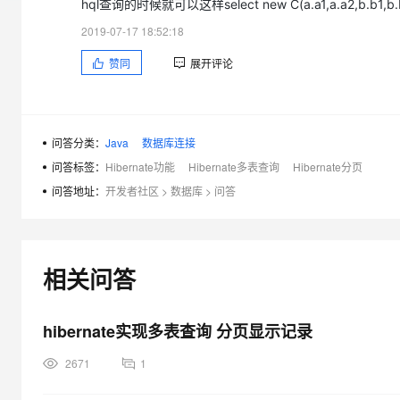
hql查询的时候就可以这样select new C(a.a1,a.a2,b.b1,b.b2
大模型解决方案
2019-07-17 18:52:18
迁移与运维管理
快速部署 Dify，高效搭建 
赞同
展开评论
专有云
10 分钟在聊天系统中增加
问答分类：
Java
数据库连接
问答标签：
Hibernate功能
Hibernate多表查询
Hibernate分页
问答地址：
开发者社区
>
数据库
>
问答
相关问答
hibernate实现多表查询 分页显示记录
2671
1