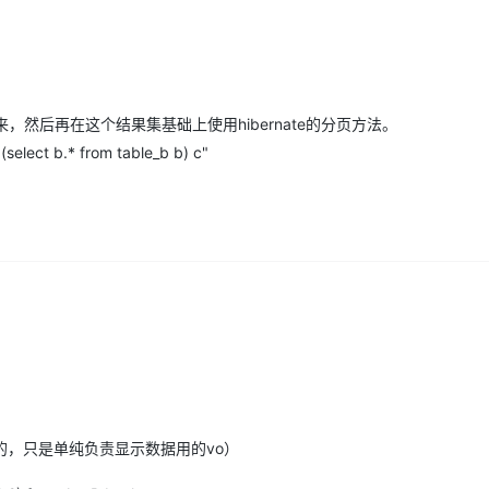
Deepseek-v4-pro
HappyHors
同享
万小智 AI 建站低至 15元/月
Qoder CN
AI 短剧/漫剧
云原生数据库 
快递物流查询
WordPress
成为服务伙
高校合作
点，立即开启云上创新
覆盖公网/内网、递归/权威、移动APP等全场景解析服务
送.CN域名，送备案服务码
基于千问大模型等，支持代码智能生成、研发智能问答
AI助力短剧
态智能体模型
旗舰 MoE 大模型，百万上下文与顶尖推理能力
图生视频，流
Ubuntu
服务生态伙伴
云工开物
企业应用
Works
Night Plan 支持 Qwen 3.8-Max
云原生大数据计算服务 MaxCompute
AI 办公
容器服务 Kub
NEW
GLM-5.2
Wan2.7-T
Red Hat
30+ 款产品免费体验
Data Agent 驱动的一站式 Data+AI 开发治理平台
夜间 5 折，Qwen/Meoo/TokenPlan 客户专享
面向分析的企业级SaaS模式云数据仓库
AI智能应用
提供一站式管
科研合作
视觉 Coding、空间感知、多模态思考等全面升级
1M上下文，专为长程任务能力而生
起来，然后再在这个结果集基础上使用hibernate的分页方法。
ERP
堂（旗舰版）
SUSE
智能客服
 (select b.* from table_b b) c"
CRM
防护产品
2个月
自动承接线索
建站小程序
OA 办公系统
AI 应用构建
大模型原生
力提升
财税管理
模板建站
Qoder
大模型服务平台百炼-应用模版
HOT
NEW
面向真实软件
个人版上线、团队版降价；千问3.8-Max首发发尝鲜
丰富多元化的应用模版和解决方案
400电话
定制建站
万有无界
大模型服务平台百炼-智能体
方案
广告营销
模板小程序
的模型效果
灵活可视化地构建企业级 Agent
定制小程序
秒悟
人工智能平台 PAI
APP 开发
云端极速 AI 
新一代 AI 视频生成模型，深度适配广告营销等场景
AI Native 的算法工程平台，一站式完成建模、训练、推理服务部署
建站系统
bm的，只是单纯负责显示数据用的vo）