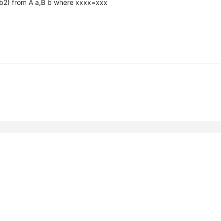
) from A a,B b where xxxx=xxx
AI 应用
10分钟微调：让0.6B模型媲美235B模
多模态数据信
型
依托云原生高可用架构,实现Dify私有化部署
用1%尺寸在特定领域达到大模型90%以上效果
一个 AI 助手
超强辅助，Bol
即刻拥有 DeepSeek-R1 满血版
在企业官网、通讯软件中为客户提供 AI 客服
多种方案随心选，轻松解锁专属 DeepSeek