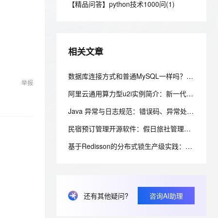
安全
【精品问答】python技术1000问(1)
我要投诉
e-1.1-I2V
Cosyvoice-V3-Flash
PolarDB
上云场景组合购
Milvus 弹性伸缩功能新增节
伴
漫剧创作，剧本、分镜、视频高效生成
100%兼容MySQL、PostgreSQL，兼容Oracle，支持集中和分布式
覆盖90%+业务场景，专享组合折扣价
点支持范围
畅自然，细节丰富
高表现力语音合成大模型，语音克隆听感自然
VPN
ernetes 版 ACK
云聚AI 严选权益
AI 原生数据库服务发布
SSL 证书
2V
Fun-ASR
，一键激活高效办公新体验
理容器应用的 K8s 服务
精选AI产品，从模型到应用全链提效
Agent 数据网关
相关文章
文戏情感细腻自然，动作戏激烈拳拳到肉，实现更强表演能力
支持中英文自由切换，具备更强的噪声鲁棒性
堡垒机
AI 用量加速计划
云原生数据库 PolarDB
防火墙
数据库连接方式和普通MySQL一样吗？阿里云 PolarDB 100%兼容MySQL连接协议详解
、识别商机，让客服更高效、服务更出色。
新老同享，达量后返
Agentic Database 发布
举报
主机安全
应用
阿里云通用算力型u2i实例简介：新一代企业级算力，卓越性能低价享高性价比
Java 异常与日志规范：错误码、异常处理、日志规约一次讲清
千问办公
NEW
AI 应用及服务市场
的智能体编程平台
一站式AI生产力平台
民宿预订管理开源软件：假日旅社管理系统的前后端分层与权限控制设计
AI 应用
伶鹊
基于Redisson的分布式锁生产级实践：从原理到高并发库存扣减实战
企业级人与Agent协作平台，接入和调度多个数字员工
智能客服平台，对话机器人、对话分析、智能外呼
大模型
大模型服务平台百炼 - 全妙
自然语言处理
应用创作平台
多模态内容创作工具，已接入 DeepSeek
数据标注
还有其他疑问?
咨询AI助理
机器学习