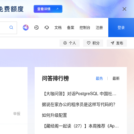
文档
备案
控制台
注册
登录
个人
积分
发布
验
作计划
器
AI 活动
专业服务
服务伙伴合作计划
开发者社区
加入我们
产品动态
服务平台百炼
阿里云 OPC 创新助力计划
一站式生成采购清单，支持单品或批量购买
可编辑精美 PPT 文稿
S产品伙伴计划（繁花）
峰会
CS
造的大模型服务与应用开发平台
Agency Agents：拥有专属领域专家
AI 生产力先锋
Al MaaS 服务伙伴赋能合作
域名
博文
Careers
至高可申请百万元
Qwen3.8-Max 模型上线
 轻松生成专业的 PPT
开启高性价比 AI 编程新体验
弹性可伸缩的云计算服务
先锋实践拓展 AI 生产力的边界
多领域专家智能体,一键组建 AI 虚拟交付团队
Token 补贴，五大权
计划
海大会
伙伴信用分合作计划
商标
问答
社会招聘
问答排行榜
最热
最新
益加速 OPC 成功
帕鲁游戏服务器
SS
HappyHorse 打造一站式影视创作平台
飞天发布时刻
HOT
Open Search 向量检索版支
划
备案
电子书
校园招聘
联机服务器，轻松开启游戏
视频创作，一键激活电商全链路生产力
稳定、安全、高性价比、高性能的云存储服务
所见，即是所愿
持视频检索 Pipeline 功能
可视化编排打通从文字构思到成片全链路闭环
更多支持
【大咖问答】对话PostgreSQL 中国社区发起人之一，阿里云数据库高级专家 德哥
划
公司注册
镜像站
视频生成
语音识别与合成
 智能体与工作流应用
漫剧工坊：一站式动画创作平台
AI 实训营
应用身份服务 (IDaaS)
据说在家办公的程序员是这样写代码的？
合作伙伴培训与认证
划
上云迁移
站生成，高效打造优质广告素材
全接入的云上超级电脑
通过阿里云百炼高效搭建AI应用,助力高效开发
快速生产连贯的高质量长漫剧
从基础到进阶，Agent 创客手把手教你
OpenClaw 管理能力上线
lScope
我要反馈
e-1.1-T2V
Qwen3-TTS-Flash
举报
如何升级配置
查询合作伙伴
n Alibaba Cloud ISV 合作
代维服务
建企业门户网站
10 分钟搭建微信、支付宝小程序
MaxCompute MaxFrame 提
畅细腻的高质量视频
离线语音合成大模型，多语言方言自适应，低延迟高稳定
创新加速
ope
登录合作伙伴管理后台
【藏经阁一起读（27）】本周推荐《Apache Flink案例集（2022版）》，你有哪些心得？
我要建议
站，无忧落地极速上线
以可视化方式快速构建移动和 PC 门户网站
国内短信简单易用，安全可靠，秒级触达，全球覆盖200+国家和地区。
高效部署网站，快速应用到小程序
供自动弹性内存功能