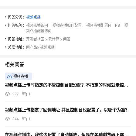
问答分类：
视频点播
问答标签：
视频点播访问
视频点播如何配置
视频点播配置HTTPS
视
频点播配置访问
问答地址：
开发者社区
>
云计算
>
问答
关联地址：
问产品
>
视频点播
相关问答
视频点播
视频点播上传时指定的不管控制台配没配？不指定的时候就走控制台配置的？
227
1
视频点播上传指定了回调地址 并且控制台也配置了，以哪个为准？
244
1
在视频点播中，我这边配置了自动播放，但是在各种浏览器下都没有自动播放，这是为什么？