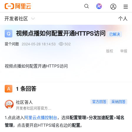
开发者社区
个人
视频点播如何配置开通HTTPS访问
已解决
提个问题
2024-05-28 18:14:53
502
版权
举报
视频点播如何配置开通HTTPS访问
1
条回答
社区答人
官方回答
采纳回答
开发者社区问答官方账号
1.点此进入
阿里云点播控制台
，选择
配置管理
>
分发加速配置
>
域名
管理
，点击要开启HTTPS域名右边的
配置
。