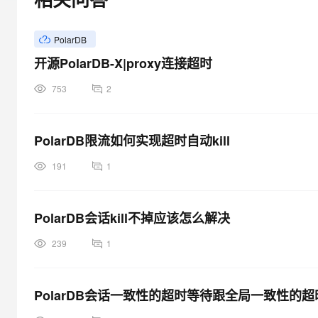
大模型解决方案
迁移与运维管理
快速部署 Dify，高效搭建 
PolarDB
专有云
开源PolarDB-X|proxy连接超时
10 分钟在聊天系统中增加
753
2
PolarDB限流如何实现超时自动kill
191
1
PolarDB会话kill不掉应该怎么解决
239
1
PolarDB会话一致性的超时等待跟全局一致性