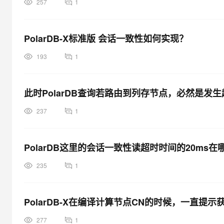
257
1
PolarDB-X标准版 会话一致性如何实现？
193
1
此时PolarDB查询若路由到列存节点，必然是发
237
1
PolarDB这里的会话一致性读超时时间的20ms
235
1
PolarDB-X在编译计算节点CN的时候，一直提
277
1