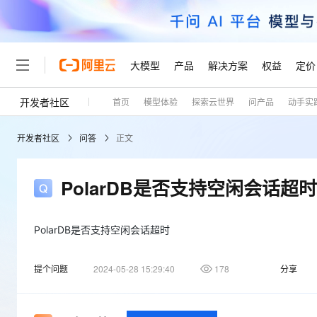
大模型
产品
解决方案
权益
定价
开发者社区
首页
模型体验
探索云世界
问产品
动手实
大模型
产品
解决方案
权益
定价
云市场
伙伴
服务
了解阿里云
精选产品
精选解决方案
普惠上云
产品定价
精选商城
成为销售伙伴
售前咨询
为什么选择阿里云
千问AI平台
开发者社区
问答
正文
了解云产品的定价详情
大模型服务平台百炼
睿译宝，AI翻译排版一
普惠上云 官方力荐
分销伙伴
在线服务
网站建设
什么是云计算
大
大模型服务与应用平台
上传文档即自动完成翻译和
云服务器38元/年起，超
咨询伙伴
多端小程序
技术领先
PolarDB是否支持空闲会话超时
云上成本管理
售后服务
轻量应用服务器
GLM-5.2：长任务时代
官方推荐返现计划
大模型
精选产品
精选解决方案
Salesforce 国际版订阅
稳定可靠
管理和优化成本
推荐新用户得奖励，单订单
销售伙伴合作计划
自助服务
友盟天域
安全合规
人工智能与机器学习
AI
PolarDB是否支持空闲会话超时
文本生成
云数据库 RDS
Hermes Agent，打造
云工开物
无影生态合作计划
在线服务
观测云
分析师报告
自主进化，持久记忆，越用
高校专属算力普惠，学生认
计算
互联网应用开发
Qwen3.8-Max
提个问题
2024-05-28 15:29:40
178
分享
HOT
Salesforce On Alibaba C
工单服务
Tuya 物联网平台阿里云
研究报告与白皮书
人工智能平台 PAI
快速拥有专属 OpenClaw
大模
Consulting Partner 合
大数据
容器
智能体时代全能旗舰模型
免费试用
短信专区
一站式AI开发、训练和推
蓝凌 OA
AI 大模型销售与服务生
现代化应用