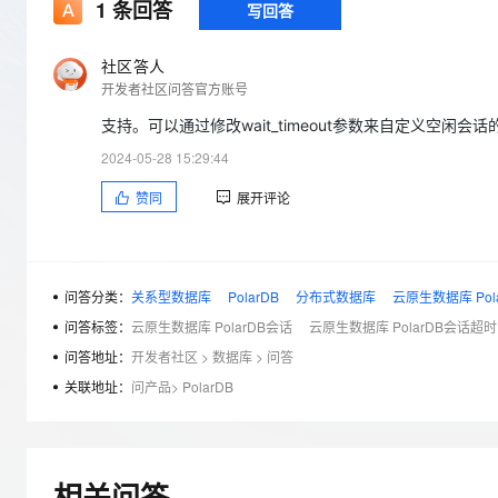
存储
天池大赛
1
条回答
写回答
Qwen3.7-Plus
云解析DNS
解决方案免费试用 新老
电子合同
最高领取价值200元试用
能看、能想、能动手的多模
安全
网络与CDN
AI 算法大赛
畅捷通
社区答人
大数据开发治理平台 Data
AI 产品 免费试用
网络
开发者社区问答官方账号
安全
云开发大赛
Qwen3-VL-Plus
Tableau 订阅
1亿+ 大模型 tokens 和 
支持。可以通过修改wait_timeout参数来自定义空闲
可观测
入门学习赛
中间件
AI空中课堂在线直播课
云防火墙
140+云产品 免费试用
2024-05-28 15:29:44
上云与迁云
云原生的云上边界网络安全
产品新客免费试用，最长1
数据库
赞同
展开评论
生态解决方案
大模型服务
企业出海
大模型ACA认证体验
大数据计算
助力企业全员 AI 认知与能
行业生态解决方案
千问AI平台-Token Plan
政企业务
媒体服务
开发者生态解决方案
问答分类：
关系型数据库
PolarDB
分布式数据库
云原生数据库 Pol
企业服务与云通信
问答标签：
云原生数据库 PolarDB会话
云原生数据库 PolarDB会话超时
千问AI平台-模型体验
AI 开发和 AI 应用解决
在线体验全尺寸、多种模态
问答地址：
开发者社区
>
数据库
>
问答
域名与网站
关联地址：
问产品
>
PolarDB
Happy 系列大模型
终端用户计算
Serverless
相关问答
开发工具