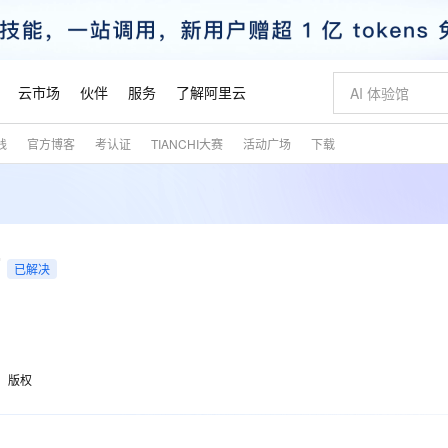
云市场
伙伴
服务
了解阿里云
践
官方博客
考认证
TIANCHI大赛
活动广场
下载
AI 特惠
数据与 API
成为产品伙伴
企业增值服务
最佳实践
价格计算器
AI 场景体
基础软件
产品伙伴合
阿里云认证
市场活动
配置报价
大模型
自助选配和估算价格
步到位
智启 AI 普惠权益
产品生态集成认证中心
企业支持计划
云上春晚
域名与网站
Qwen Audio：打造专属 AI 语音助手
千问官方 MaaS 平台，为开发者和 Agent 而生，新用户赠送 1 亿 + tokens 额度
一句话生成原生
AI Coding
阿里云Maa
2026 阿里云
云服务器 E
为企业打
数据集
Windows
大模型认证
模型
NEW
NEW
格式还原
值低价云产品抢先购
至高享 1亿+免费 tokens，加速 Al 应用落地
提供智能易用的域名与建站服务
Qwen-Audio-3.0-Realtime 端到端实时语音角色扮演
输入一句话想法,
智能编程，一键
安全可靠、
产品生态伙伴
专家技术服务
云上奥运之旅
弹性计算合作
阿里云中企出
手机三要素
宝塔 Linux
全部认证
价格优势
已解决
开源旗舰模型
即刻拥有 DeepSeek-V4-Pro
阿里云 OPC 创新助力计划
千问大模型
一键部署幻兽
AI 电商营销
对象存储 O
大模型
产品生态伙伴工作台
企业增值服务台
云栖战略参考
云存储合作计
云栖大会
身份实名认证
CentOS
训练营
推动算力普惠，释放技术红利
最高返9万
真正可用的 1M 上下文,一次完成代码全链路开发
快速构建应用程序和网站，即刻迈出上云第一步
轻松解锁专属 DeepSeek-V4-Pro
至高百万元 Token 补贴，加速一人公司成长
多元化、高性能、安全可靠的大模型服务
一键购买专属
从图文生成到
云上的中国
数据库合作计
活动全景
短信
Docker
图片和
自进化智能体
5 分钟轻松部署专属 QwenPaw
Token Plan 模型订阅计划
数字证书管理服务（原SSL证书）
高效搭建 AI
AI 广告创作
无影云电脑
企业成长
NEW
HOT
信息公告
看见新力量
云网络合作计
OCR 文字识别
JAVA
越聪明
证享300元代金券
全托管，含MySQL、PostgreSQL、SQL Server、MariaDB多引擎
Qwen3.8-Max 首发尝鲜，限时加量 10 倍，夜间低至2折
实现全站HTTPS，呈现可信的WEB访问
从聊天伙伴进化为能主动干活的本地数字员工
图文、视频一
随时随地安
魔搭 Mode
Kimi-K3
HappyHors
版权
NEW
loud
服务实践
官网公告
金融模力时刻
Salesforce O
版
发票查验
全能环境
Claude Code + GStack 打造工程团队
千问办公，限时限量积分加倍
Qoder
低代码高效构
AI 建站
短信服务
型
NEW
作计划
Kimi 最新旗舰模型，长程编程与推理利器
让文字生成流
计划
创新中心
魔搭 ModelSc
健康状态
理服务
让AI从“聊天伙伴”进化为能干活的“数字员工”
安装技能 GStack，拥有专属 AI 工程团队
你的AI工作搭子，覆盖日常办公高频场景
面向真实软件的智能体编程平台
0 代码专业建
客户案例
天气预报查询
操作系统
态合作计划