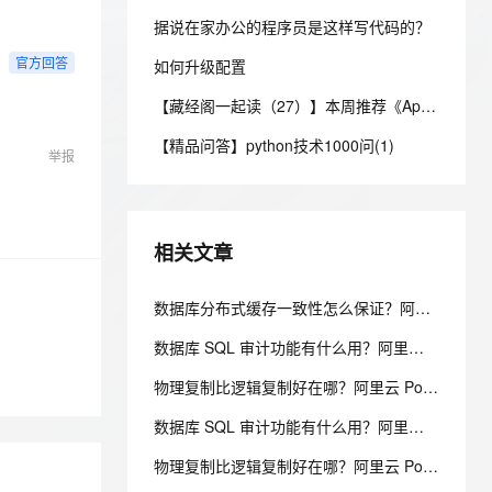
安全
我要投诉
e-1.1-I2V
Cosyvoice-V3-Flash
PolarDB
上云场景组合购
Milvus 弹性伸缩功能新增节
伴
据说在家办公的程序员是这样写代码的？
漫剧创作，剧本、分镜、视频高效生成
100%兼容MySQL、PostgreSQL，兼容Oracle，支持集中和分布式
覆盖90%+业务场景，专享组合折扣价
点支持范围
畅自然，细节丰富
高表现力语音合成大模型，语音克隆听感自然
VPN
官方回答
如何升级配置
ernetes 版 ACK
云聚AI 严选权益
AI 原生数据库服务发布
SSL 证书
2V
Fun-ASR
【藏经阁一起读（27）】本周推荐《Apache Flink案例集（2022版）》，你有哪些心得？
，一键激活高效办公新体验
理容器应用的 K8s 服务
精选AI产品，从模型到应用全链提效
Agent 数据网关
文戏情感细腻自然，动作戏激烈拳拳到肉，实现更强表演能力
支持中英文自由切换，具备更强的噪声鲁棒性
堡垒机
【精品问答】python技术1000问(1)
AI 用量加速计划
云原生数据库 PolarDB
举报
防火墙
、识别商机，让客服更高效、服务更出色。
新老同享，达量后返
Agentic Database 发布
主机安全
应用
相关文章
千问办公
NEW
AI 应用及服务市场
的智能体编程平台
一站式AI生产力平台
数据库分布式缓存一致性怎么保证？阿里云 PolarDB 多级一致性架构解析
AI 应用
伶鹊
数据库 SQL 审计功能有什么用？阿里云 PolarDB SQL 洞察与审计解析
企业级人与Agent协作平台，接入和调度多个数字员工
智能客服平台，对话机器人、对话分析、智能外呼
大模型
物理复制比逻辑复制好在哪？阿里云 PolarDB 物理复制秒级延迟解析
大模型服务平台百炼 - 全妙
自然语言处理
应用创作平台
多模态内容创作工具，已接入 DeepSeek
数据库 SQL 审计功能有什么用？阿里云 PolarDB SQL 洞察与审计解析
数据标注
物理复制比逻辑复制好在哪？阿里云 PolarDB 物理复制秒级延迟解析
机器学习