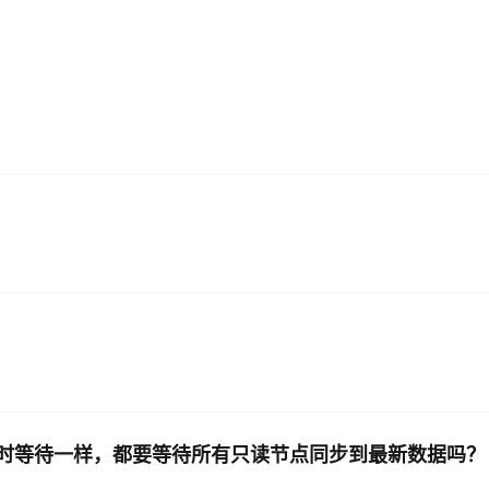
AI 应用
10分钟微调：让0.6B模型媲美235B模
多模态数据信
型
依托云原生高可用架构,实现Dify私有化部署
用1%尺寸在特定领域达到大模型90%以上效果
一个 AI 助手
超强辅助，Bol
即刻拥有 DeepSeek-R1 满血版
在企业官网、通讯软件中为客户提供 AI 客服
多种方案随心选，轻松解锁专属 DeepSeek
的超时等待一样，都要等待所有只读节点同步到最新数据吗？