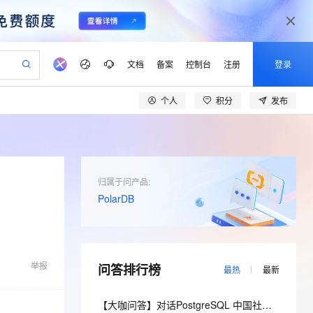
文档
备案
控制台
注册
登录
个人
积分
发布
验
作计划
器
AI 活动
专业服务
服务伙伴合作计划
开发者社区
加入我们
产品动态
服务平台百炼
阿里云 OPC 创新助力计划
一站式生成采购清单，支持单品或批量购买
可编辑精美 PPT 文稿
S产品伙伴计划（繁花）
峰会
CS
造的大模型服务与应用开发平台
Agency Agents：拥有专属领域专家
AI 生产力先锋
Al MaaS 服务伙伴赋能合作
域名
博文
Careers
至高可申请百万元
Qwen3.8-Max 模型上线
 轻松生成专业的 PPT
开启高性价比 AI 编程新体验
弹性可伸缩的云计算服务
先锋实践拓展 AI 生产力的边界
多领域专家智能体,一键组建 AI 虚拟交付团队
Token 补贴，五大权
计划
海大会
伙伴信用分合作计划
商标
问答
社会招聘
归属于问产品:
益加速 OPC 成功
帕鲁游戏服务器
SS
HappyHorse 打造一站式影视创作平台
飞天发布时刻
HOT
Open Search 向量检索版支
PolarDB
划
备案
电子书
校园招聘
联机服务器，轻松开启游戏
视频创作，一键激活电商全链路生产力
稳定、安全、高性价比、高性能的云存储服务
所见，即是所愿
持视频检索 Pipeline 功能
可视化编排打通从文字构思到成片全链路闭环
更多支持
划
公司注册
镜像站
视频生成
语音识别与合成
 智能体与工作流应用
漫剧工坊：一站式动画创作平台
AI 实训营
应用身份服务 (IDaaS)
合作伙伴培训与认证
划
上云迁移
站生成，高效打造优质广告素材
全接入的云上超级电脑
通过阿里云百炼高效搭建AI应用,助力高效开发
快速生产连贯的高质量长漫剧
从基础到进阶，Agent 创客手把手教你
OpenClaw 管理能力上线
lScope
我要反馈
e-1.1-T2V
Qwen3-TTS-Flash
举报
问答排行榜
查询合作伙伴
最热
最新
n Alibaba Cloud ISV 合作
代维服务
建企业门户网站
10 分钟搭建微信、支付宝小程序
MaxCompute MaxFrame 提
畅细腻的高质量视频
离线语音合成大模型，多语言方言自适应，低延迟高稳定
创新加速
ope
登录合作伙伴管理后台
我要建议
站，无忧落地极速上线
以可视化方式快速构建移动和 PC 门户网站
国内短信简单易用，安全可靠，秒级触达，全球覆盖200+国家和地区。
高效部署网站，快速应用到小程序
供自动弹性内存功能
【大咖问答】对话PostgreSQL 中国社区发起人之一，阿里云数据库高级专家 德哥