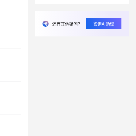
息提取
与 AI 智能体进行实时音视频通话
从文本、图片、视频中提取结构化的属性信息
构建支持视频理解的 AI 音视频实时通话应用
还有其他疑问?
咨询AI助理
t.diy 一步搞定创意建站
构建大模型应用的安全防护体系
通过自然语言交互简化开发流程,全栈开发支持
通过阿里云安全产品对 AI 应用进行安全防护