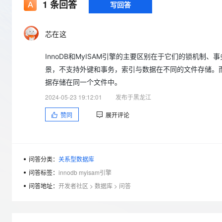
存储
天池大赛
1
条回答
写回答
Qwen3.7-Plus
云解析DNS
解决方案免费试用 新老
电子合同
最高领取价值200元试用
能看、能想、能动手的多模
安全
网络与CDN
AI 算法大赛
畅捷通
芯在这
大数据开发治理平台 Data
AI 产品 免费试用
网络
安全
云开发大赛
Qwen3-VL-Plus
Tableau 订阅
1亿+ 大模型 tokens 和 
InnoDB和MyISAM引擎的主要区别在于它们的锁机制
可观测
入门学习赛
中间件
AI空中课堂在线直播课
云防火墙
140+云产品 免费试用
景，不支持外键和事务，索引与数据在不同的文件存储。而
上云与迁云
云原生的云上边界网络安全
产品新客免费试用，最长1
数据库
据存储在同一个文件中。
生态解决方案
大模型服务
2024-05-23 19:12:01
发布于黑龙江
企业出海
大模型ACA认证体验
大数据计算
助力企业全员 AI 认知与能
行业生态解决方案
赞同
展开评论
千问AI平台-Token Plan
政企业务
媒体服务
开发者生态解决方案
企业服务与云通信
千问AI平台-模型体验
AI 开发和 AI 应用解决
在线体验全尺寸、多种模态
问答分类：
关系型数据库
域名与网站
问答标签：
innodb myisam引擎
Happy 系列大模型
终端用户计算
问答地址：
开发者社区
>
数据库
>
问答
Serverless
开发工具