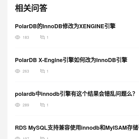
大模型解决方案
相关问答
迁移与运维管理
快速部署 Dify，高效搭建 
PolarDB的InnoDB修改为XENGINE引擎
专有云
10 分钟在聊天系统中增加
183
1
PolarDB X-Engine引擎如何改为InnoDB引擎
263
1
polardb中innodb引擎有这个结果会错乱问题么？
289
1
RDS MySQL支持兼容使用innodb和MyISAM
197
1