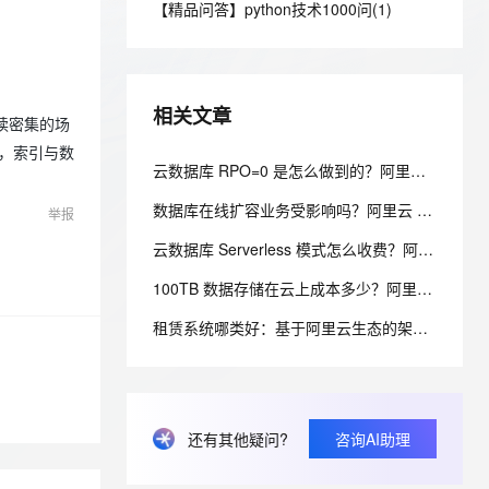
安全
【精品问答】python技术1000问(1)
我要投诉
e-1.1-I2V
Cosyvoice-V3-Flash
PolarDB
上云场景组合购
Milvus 弹性伸缩功能新增节
伴
漫剧创作，剧本、分镜、视频高效生成
100%兼容MySQL、PostgreSQL，兼容Oracle，支持集中和分布式
覆盖90%+业务场景，专享组合折扣价
点支持范围
畅自然，细节丰富
高表现力语音合成大模型，语音克隆听感自然
VPN
ernetes 版 ACK
云聚AI 严选权益
AI 原生数据库服务发布
SSL 证书
2V
Fun-ASR
，一键激活高效办公新体验
理容器应用的 K8s 服务
精选AI产品，从模型到应用全链提效
Agent 数据网关
相关文章
文戏情感细腻自然，动作戏激烈拳拳到肉，实现更强表演能力
支持中英文自由切换，具备更强的噪声鲁棒性
合读密集的场
堡垒机
AI 用量加速计划
务，索引与数
云原生数据库 PolarDB
防火墙
云数据库 RPO=0 是怎么做到的？阿里云 PolarDB 三副本 + 物理复制解析
、识别商机，让客服更高效、服务更出色。
新老同享，达量后返
Agentic Database 发布
主机安全
应用
数据库在线扩容业务受影响吗？阿里云 PolarDB 秒级弹性无感变配解析
举报
云数据库 Serverless 模式怎么收费？阿里云 PolarDB Serverless 按需计费解析
千问办公
NEW
AI 应用及服务市场
的智能体编程平台
一站式AI生产力平台
100TB 数据存储在云上成本多少？阿里云 PolarDB 存算分离省成本解析
AI 应用
伶鹊
租赁系统哪类好：基于阿里云生态的架构设计与选型考量
企业级人与Agent协作平台，接入和调度多个数字员工
智能客服平台，对话机器人、对话分析、智能外呼
大模型
大模型服务平台百炼 - 全妙
自然语言处理
应用创作平台
多模态内容创作工具，已接入 DeepSeek
数据标注
还有其他疑问?
咨询AI助理
机器学习