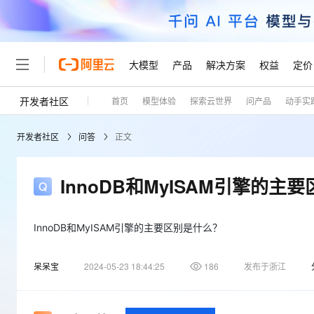
大模型
产品
解决方案
权益
定价
开发者社区
首页
模型体验
探索云世界
问产品
动手实
大模型
产品
解决方案
权益
定价
云市场
伙伴
服务
了解阿里云
精选产品
精选解决方案
普惠上云
产品定价
精选商城
成为销售伙伴
售前咨询
为什么选择阿里云
千问AI平台
开发者社区
问答
正文
了解云产品的定价详情
大模型服务平台百炼
千问办公，解锁你的工作
普惠上云 官方力荐
分销伙伴
在线服务
网站建设
什么是云计算
大
大模型服务与应用平台
企业级Agent产品，直接
云服务器38元/年起，超
咨询伙伴
多端小程序
技术领先
InnoDB和MyISAM引擎的主
云上成本管理
售后服务
轻量应用服务器
Agency Agents：拥
官方推荐返现计划
大模型
精选产品
精选解决方案
Salesforce 国际版订阅
稳定可靠
管理和优化成本
推荐新用户得奖励，单订单
销售伙伴合作计划
自助服务
友盟天域
安全合规
人工智能与机器学习
AI
InnoDB和MyISAM引擎的主要区别是什么？
文本生成
云数据库 RDS
HappyHorse 打造一
云工开物
无影生态合作计划
在线服务
观测云
分析师报告
高校专属算力普惠，学生认
计算
互联网应用开发
Qwen3.8-Max
呆呆宝
2024-05-23 18:44:25
186
发布于浙江
HOT
Salesforce On Alibaba C
工单服务
Tuya 物联网平台阿里云
研究报告与白皮书
人工智能平台 PAI
快速拥有专属 OpenClaw
大模
Consulting Partner 合
大数据
容器
智能体时代全能旗舰模型
免费试用
短信专区
一站式AI开发、训练和推
蓝凌 OA
AI 大模型销售与服务生
现代化应用