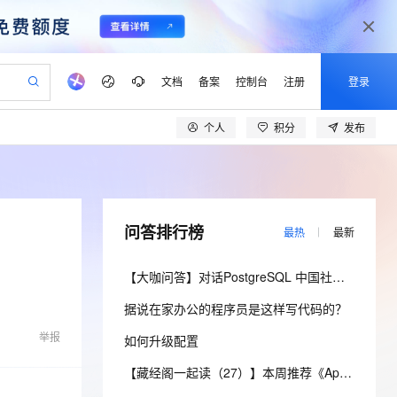
文档
备案
控制台
注册
登录
个人
积分
发布
验
作计划
器
AI 活动
专业服务
服务伙伴合作计划
开发者社区
加入我们
产品动态
服务平台百炼
阿里云 OPC 创新助力计划
一站式生成采购清单，支持单品或批量购买
io：打造专属 AI 语音助手
S产品伙伴计划（繁花）
峰会
CS
造的大模型服务与应用开发平台
一句话生成原生可编辑精美 PPT 文稿
AI 生产力先锋
Al MaaS 服务伙伴赋能合作
域名
博文
Careers
至高可申请百万元
Qwen3.8-Max 模型上线
开启高性价比 AI 编程新体验
弹性可伸缩的云计算服务
Qwen-Audio-3.0-Realtime 端到端实时语音角色扮演
输入一句话想法, 轻松生成专业的 PPT
先锋实践拓展 AI 生产力的边界
Token 补贴，五大权
计划
海大会
伙伴信用分合作计划
商标
问答
社会招聘
问答排行榜
最热
最新
益加速 OPC 成功
eek-V4-Pro
SS
一键部署幻兽帕鲁游戏服务器
飞天发布时刻
HOT
Open Search 向量检索版支
划
备案
电子书
校园招聘
pSeek-V4-Pro
视频创作，一键激活电商全链路生产力
稳定、安全、高性价比、高性能的云存储服务
一键购买专属联机服务器，轻松开启游戏
所见，即是所愿
持视频检索 Pipeline 功能
更多支持
【大咖问答】对话PostgreSQL 中国社区发起人之一，阿里云数据库高级专家 德哥
划
公司注册
镜像站
视频生成
语音识别与合成
专属 QwenPaw
漫剧工坊：一站式动画创作平台
AI 实训营
HOT
应用身份服务 (IDaaS)
据说在家办公的程序员是这样写代码的？
合作伙伴培训与认证
划
上云迁移
站生成，高效打造优质广告素材
全接入的云上超级电脑
从聊天伙伴进化为能主动干活的本地数字员工
快速生产连贯的高质量长漫剧
从基础到进阶，Agent 创客手把手教你
OpenClaw 管理能力上线
lScope
我要反馈
e-1.1-T2V
Qwen3-TTS-Flash
举报
如何升级配置
查询合作伙伴
n Alibaba Cloud ISV 合作
代维服务
建企业门户网站
10 分钟搭建微信、支付宝小程序
MaxCompute MaxFrame 提
畅细腻的高质量视频
离线语音合成大模型，多语言方言自适应，低延迟高稳定
创新加速
ope
登录合作伙伴管理后台
【藏经阁一起读（27）】本周推荐《Apache Flink案例集（2022版）》，你有哪些心得？
我要建议
站，无忧落地极速上线
以可视化方式快速构建移动和 PC 门户网站
国内短信简单易用，安全可靠，秒级触达，全球覆盖200+国家和地区。
高效部署网站，快速应用到小程序
供自动弹性内存功能