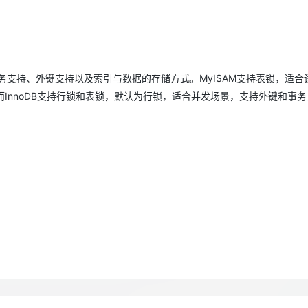
Deepseek-v4-pro
HappyHors
同享
万小智 AI 建站低至 15元/月
Qoder CN
AI 短剧/漫剧
云原生数据库 
快递物流查询
WordPress
成为服务伙
高校合作
点，立即开启云上创新
覆盖公网/内网、递归/权威、移动APP等全场景解析服务
送.CN域名，送备案服务码
基于千问大模型等，支持代码智能生成、研发智能问答
AI助力短剧
态智能体模型
旗舰 MoE 大模型，百万上下文与顶尖推理能力
图生视频，流
Ubuntu
服务生态伙伴
云工开物
企业应用
Works
Night Plan 支持 Qwen 3.8-Max
云原生大数据计算服务 MaxCompute
AI 办公
容器服务 Kub
NEW
GLM-5.2
Wan2.7-T
Red Hat
30+ 款产品免费体验
Data Agent 驱动的一站式 Data+AI 开发治理平台
夜间 5 折，Qwen/Meoo/TokenPlan 客户专享
面向分析的企业级SaaS模式云数据仓库
AI智能应用
提供一站式管
科研合作
视觉 Coding、空间感知、多模态思考等全面升级
1M上下文，专为长程任务能力而生
、事务支持、外键支持以及索引与数据的存储方式。MyISAM支持表锁，适
ERP
堂（旗舰版）
SUSE
智能客服
InnoDB支持行锁和表锁，默认为行锁，适合并发场景，支持外键和事
CRM
防护产品
2个月
自动承接线索
建站小程序
OA 办公系统
AI 应用构建
大模型原生
力提升
财税管理
模板建站
Qoder
大模型服务平台百炼-应用模版
HOT
NEW
面向真实软件
个人版上线、团队版降价；千问3.8-Max首发发尝鲜
丰富多元化的应用模版和解决方案
400电话
定制建站
万有无界
大模型服务平台百炼-智能体
方案
广告营销
模板小程序
的模型效果
灵活可视化地构建企业级 Agent
定制小程序
秒悟
人工智能平台 PAI
APP 开发
云端极速 AI 
新一代 AI 视频生成模型，深度适配广告营销等场景
AI Native 的算法工程平台，一站式完成建模、训练、推理服务部署
建站系统