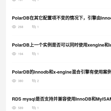
PolarDB在其它配置项不变的情况下，引擎由inno
268
1
PolarDB上一个实例是否可以同时使用xengine和i
194
1
PolarDB的innodb和x-engine混合引擎有使用
380
2
RDS mysql是否支持并兼容使用InnoDB和Myl
589
1