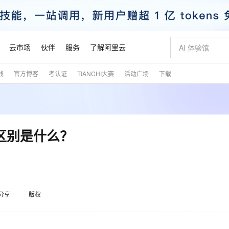
云市场
伙伴
服务
了解阿里云
践
官方博客
考认证
TIANCHI大赛
活动广场
下载
AI 特惠
数据与 API
成为产品伙伴
企业增值服务
最佳实践
价格计算器
AI 场景体
基础软件
产品伙伴合
阿里云认证
市场活动
配置报价
大模型
自助选配和估算价格
新方式
睿译宝，AI翻译排版一步到位
智启 AI 普惠权益
产品生态集成认证中心
企业支持计划
云上春晚
域名与网站
千问官方 MaaS 平台，为开发者和 Agent 而生，新用户赠送 1 亿 + tokens 额度
Qwen Aud
AI Coding
阿里云Maa
2026 阿里云
云服务器 E
为企业打
数据集
Windows
大模型认证
模型
NEW
NEW
交付可用成果
值低价云产品抢先购
上传文档即自动完成翻译和格式还原
至高享 1亿+免费 tokens，加速 Al 应用落地
提供智能易用的域名与建站服务
智能编程，一键
安全可靠、
产品生态伙伴
专家技术服务
云上奥运之旅
弹性计算合作
阿里云中企出
手机三要素
宝塔 Linux
全部认证
要区别是什么？
价格优势
有专属领域专家
GLM-5.2：长任务时代开源旗舰模型
阿里云 OPC 创新助力计划
千问大模型
即刻拥有 DeepS
AI 电商营销
对象存储 O
大模型
产品生态伙伴工作台
企业增值服务台
云栖战略参考
云存储合作计
云栖大会
身份实名认证
CentOS
训练营
推动算力普惠，释放技术红利
最高返9万
多领域专家智能体,一键组建 AI 虚拟交付团队
快速构建应用程序和网站，即刻迈出上云第一步
至高百万元 Token 补贴，加速一人公司成长
多元化、高性能、安全可靠的大模型服务
真正可用的 1M 上下文,一次完成代码全链路开发
轻松解锁专属 Dee
从图文生成到
云上的中国
数据库合作计
活动全景
短信
Docker
图片和
站式影视创作平台
Hermes Agent，打造自进化智能体
Token Plan 模型订阅计划
数字证书管理服务（原SSL证书）
5 分钟轻松部署
AI 广告创作
无影云电脑
企业成长
NEW
信息公告
看见新力量
云网络合作计
OCR 文字识别
JAVA
证享300元代金券
可视化编排打通从文字构思到成片全链路闭环
全托管，含MySQL、PostgreSQL、SQL Server、MariaDB多引擎
自主进化，持久记忆，越用越聪明
Qwen3.8-Max 首发尝鲜，限时加量 10 倍，夜间低至2折
实现全站HTTPS，呈现可信的WEB访问
图文、视频一
随时随地安
魔搭 Mode
Kimi-K3
HappyHors
分享
版权
NEW
loud
服务实践
官网公告
金融模力时刻
Salesforce O
版
发票查验
全能环境
Claude Code + GStack 打造工程团队
千问办公，限时限量积分加倍
Qoder
低代码高效构
AI 建站
短信服务
型
NEW
作计划
Kimi 最新旗舰模型，长程编程与推理利器
让文字生成流
计划
创新中心
魔搭 ModelSc
健康状态
理服务
让AI从“聊天伙伴”进化为能干活的“数字员工”
安装技能 GStack，拥有专属 AI 工程团队
你的AI工作搭子，覆盖日常办公高频场景
面向真实软件的智能体编程平台
0 代码专业建
客户案例
天气预报查询
操作系统
态合作计划