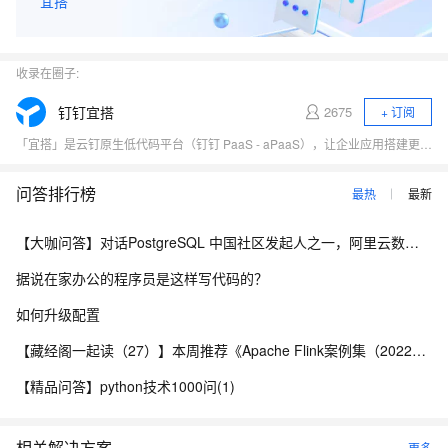
宜搭
收录在圈子:
钉钉宜搭
2675
+ 订阅
「宜搭」是云钉原生低代码平台（钉钉 PaaS - aPaaS），让企业应用搭建更简单！ 帮助中小企业降本提效，加强组织的数字化自主权； 帮助大型企业释放个体创新力，助力组织创新涌现。
问答排行榜
最热
最新
【大咖问答】对话PostgreSQL 中国社区发起人之一，阿里云数据库高级专家 德哥
据说在家办公的程序员是这样写代码的？
如何升级配置
【藏经阁一起读（27）】本周推荐《Apache Flink案例集（2022版）》，你有哪些心得？
【精品问答】python技术1000问(1)
相关解决方案
更多