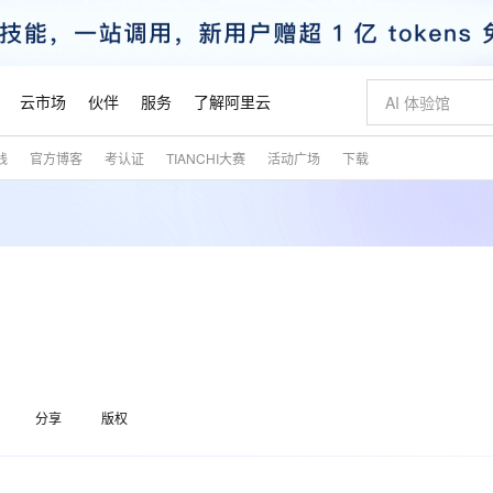
云市场
伙伴
服务
了解阿里云
践
官方博客
考认证
TIANCHI大赛
活动广场
下载
AI 特惠
数据与 API
成为产品伙伴
企业增值服务
最佳实践
价格计算器
AI 场景体
基础软件
产品伙伴合
阿里云认证
市场活动
配置报价
大模型
自助选配和估算价格
新方式
睿译宝，AI翻译排版一步到位
智启 AI 普惠权益
产品生态集成认证中心
企业支持计划
云上春晚
域名与网站
千问官方 MaaS 平台，为开发者和 Agent 而生，新用户赠送 1 亿 + tokens 额度
Qwen Aud
AI Coding
阿里云Maa
2026 阿里云
云服务器 E
为企业打
数据集
Windows
大模型认证
模型
NEW
NEW
交付可用成果
值低价云产品抢先购
上传文档即自动完成翻译和格式还原
至高享 1亿+免费 tokens，加速 Al 应用落地
提供智能易用的域名与建站服务
智能编程，一键
安全可靠、
产品生态伙伴
专家技术服务
云上奥运之旅
弹性计算合作
阿里云中企出
手机三要素
宝塔 Linux
全部认证
？
价格优势
有专属领域专家
GLM-5.2：长任务时代开源旗舰模型
阿里云 OPC 创新助力计划
千问大模型
即刻拥有 DeepS
AI 电商营销
对象存储 O
大模型
产品生态伙伴工作台
企业增值服务台
云栖战略参考
云存储合作计
云栖大会
身份实名认证
CentOS
训练营
推动算力普惠，释放技术红利
最高返9万
多领域专家智能体,一键组建 AI 虚拟交付团队
快速构建应用程序和网站，即刻迈出上云第一步
至高百万元 Token 补贴，加速一人公司成长
多元化、高性能、安全可靠的大模型服务
真正可用的 1M 上下文,一次完成代码全链路开发
轻松解锁专属 Dee
从图文生成到
云上的中国
数据库合作计
活动全景
短信
Docker
图片和
站式影视创作平台
Hermes Agent，打造自进化智能体
Token Plan 模型订阅计划
数字证书管理服务（原SSL证书）
5 分钟轻松部署
AI 广告创作
无影云电脑
企业成长
NEW
信息公告
看见新力量
云网络合作计
OCR 文字识别
JAVA
证享300元代金券
可视化编排打通从文字构思到成片全链路闭环
全托管，含MySQL、PostgreSQL、SQL Server、MariaDB多引擎
自主进化，持久记忆，越用越聪明
Qwen3.8-Max 首发尝鲜，限时加量 10 倍，夜间低至2折
实现全站HTTPS，呈现可信的WEB访问
图文、视频一
随时随地安
魔搭 Mode
Kimi-K3
HappyHors
分享
版权
NEW
loud
服务实践
官网公告
金融模力时刻
Salesforce O
版
发票查验
全能环境
Claude Code + GStack 打造工程团队
千问办公，限时限量积分加倍
Qoder
低代码高效构
AI 建站
短信服务
型
NEW
作计划
Kimi 最新旗舰模型，长程编程与推理利器
让文字生成流
计划
创新中心
魔搭 ModelSc
健康状态
理服务
让AI从“聊天伙伴”进化为能干活的“数字员工”
安装技能 GStack，拥有专属 AI 工程团队
你的AI工作搭子，覆盖日常办公高频场景
面向真实软件的智能体编程平台
0 代码专业建
客户案例
天气预报查询
操作系统
态合作计划