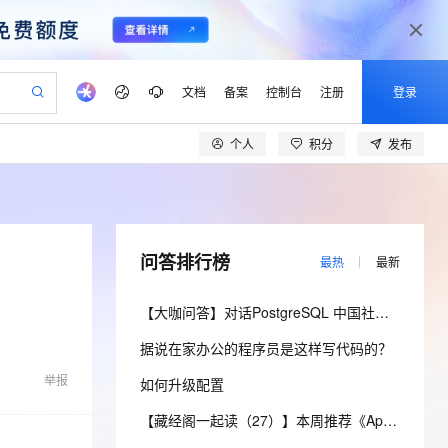
文档
备案
控制台
注册
登录
个人
积分
发布
验
作计划
器
AI 活动
专业服务
服务伙伴合作计划
开发者社区
加入我们
产品动态
服务平台百炼
阿里云 OPC 创新助力计划
一站式生成采购清单，支持单品或批量购买
io：打造专属 AI 语音助手
S产品伙伴计划（繁花）
峰会
CS
造的大模型服务与应用开发平台
一句话生成原生可编辑精美 PPT 文稿
AI 生产力先锋
Al MaaS 服务伙伴赋能合作
域名
博文
Careers
至高可申请百万元
Qwen3.8-Max 模型上线
开启高性价比 AI 编程新体验
弹性可伸缩的云计算服务
Qwen-Audio-3.0-Realtime 端到端实时语音角色扮演
输入一句话想法, 轻松生成专业的 PPT
先锋实践拓展 AI 生产力的边界
Token 补贴，五大权
计划
海大会
伙伴信用分合作计划
商标
问答
社会招聘
问答排行榜
最热
最新
益加速 OPC 成功
eek-V4-Pro
SS
一键部署幻兽帕鲁游戏服务器
飞天发布时刻
HOT
Open Search 向量检索版支
划
备案
电子书
校园招聘
pSeek-V4-Pro
视频创作，一键激活电商全链路生产力
稳定、安全、高性价比、高性能的云存储服务
一键购买专属联机服务器，轻松开启游戏
所见，即是所愿
持视频检索 Pipeline 功能
更多支持
【大咖问答】对话PostgreSQL 中国社区发起人之一，阿里云数据库高级专家 德哥
划
公司注册
镜像站
视频生成
语音识别与合成
专属 QwenPaw
漫剧工坊：一站式动画创作平台
AI 实训营
HOT
应用身份服务 (IDaaS)
据说在家办公的程序员是这样写代码的？
合作伙伴培训与认证
划
上云迁移
站生成，高效打造优质广告素材
全接入的云上超级电脑
从聊天伙伴进化为能主动干活的本地数字员工
快速生产连贯的高质量长漫剧
从基础到进阶，Agent 创客手把手教你
OpenClaw 管理能力上线
lScope
我要反馈
e-1.1-T2V
Qwen3-TTS-Flash
举报
如何升级配置
查询合作伙伴
n Alibaba Cloud ISV 合作
代维服务
建企业门户网站
10 分钟搭建微信、支付宝小程序
MaxCompute MaxFrame 提
畅细腻的高质量视频
离线语音合成大模型，多语言方言自适应，低延迟高稳定
创新加速
ope
登录合作伙伴管理后台
【藏经阁一起读（27）】本周推荐《Apache Flink案例集（2022版）》，你有哪些心得？
我要建议
站，无忧落地极速上线
以可视化方式快速构建移动和 PC 门户网站
国内短信简单易用，安全可靠，秒级触达，全球覆盖200+国家和地区。
高效部署网站，快速应用到小程序
供自动弹性内存功能