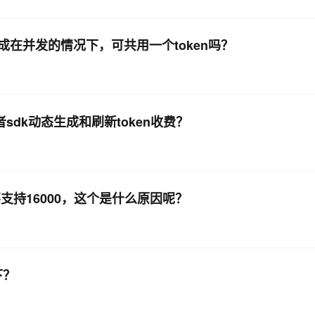
AI 应用
10分钟微调：让0.6B模型媲美235B模
多模态数据信
音合成在并发的情况下，可共用一个token吗？
型
依托云原生高可用架构,实现Dify私有化部署
用1%尺寸在特定领域达到大模型90%以上效果
一个 AI 助手
超强辅助，Bol
即刻拥有 DeepSeek-R1 满血版
在企业官网、通讯软件中为客户提供 AI 客服
多种方案随心选，轻松解锁专属 DeepSeek
i或者sdk动态生成和刷新token收费？
不支持16000，这个是什么原因呢？
下？