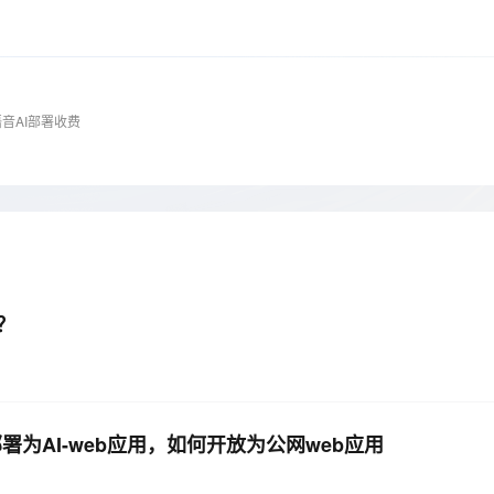
Deepseek-v4-pro
HappyHors
同享
万小智 AI 建站低至 15元/月
Qoder CN
AI 短剧/漫剧
云原生数据库 
快递物流查询
WordPress
成为服务伙
高校合作
点，立即开启云上创新
覆盖公网/内网、递归/权威、移动APP等全场景解析服务
送.CN域名，送备案服务码
基于千问大模型等，支持代码智能生成、研发智能问答
AI助力短剧
态智能体模型
旗舰 MoE 大模型，百万上下文与顶尖推理能力
图生视频，流
Ubuntu
服务生态伙伴
云工开物
企业应用
Works
Night Plan 支持 Qwen 3.8-Max
云原生大数据计算服务 MaxCompute
AI 办公
容器服务 Kub
NEW
GLM-5.2
Wan2.7-T
Red Hat
30+ 款产品免费体验
Data Agent 驱动的一站式 Data+AI 开发治理平台
夜间 5 折，Qwen/Meoo/TokenPlan 客户专享
面向分析的企业级SaaS模式云数据仓库
AI智能应用
提供一站式管
科研合作
音AI部署收费
视觉 Coding、空间感知、多模态思考等全面升级
1M上下文，专为长程任务能力而生
ERP
堂（旗舰版）
SUSE
智能客服
CRM
防护产品
2个月
自动承接线索
建站小程序
OA 办公系统
AI 应用构建
大模型原生
力提升
财税管理
模板建站
Qoder
大模型服务平台百炼-应用模版
HOT
NEW
面向真实软件
个人版上线、团队版降价；千问3.8-Max首发发尝鲜
丰富多元化的应用模版和解决方案
400电话
定制建站
？
万有无界
大模型服务平台百炼-智能体
方案
广告营销
模板小程序
的模型效果
灵活可视化地构建企业级 Agent
定制小程序
秒悟
人工智能平台 PAI
APP 开发
云端极速 AI 
新一代 AI 视频生成模型，深度适配广告营销等场景
AI Native 的算法工程平台，一站式完成建模、训练、推理服务部署
署为AI-web应用，如何开放为公网web应用
建站系统