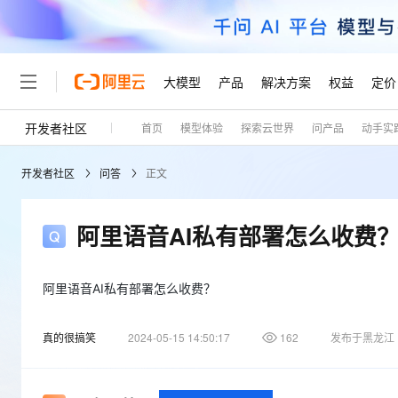
大模型
产品
解决方案
权益
定价
开发者社区
首页
模型体验
探索云世界
问产品
动手实
大模型
产品
解决方案
权益
定价
云市场
伙伴
服务
了解阿里云
精选产品
精选解决方案
普惠上云
产品定价
精选商城
成为销售伙伴
售前咨询
为什么选择阿里云
千问AI平台
开发者社区
问答
正文
了解云产品的定价详情
大模型服务平台百炼
千问办公，解锁你的工作
普惠上云 官方力荐
分销伙伴
在线服务
网站建设
什么是云计算
大
大模型服务与应用平台
企业级Agent产品，直接
云服务器38元/年起，超
咨询伙伴
多端小程序
技术领先
阿里语音AI私有部署怎么收费
云上成本管理
售后服务
轻量应用服务器
Agency Agents：拥
官方推荐返现计划
大模型
精选产品
精选解决方案
Salesforce 国际版订阅
稳定可靠
管理和优化成本
推荐新用户得奖励，单订单
销售伙伴合作计划
自助服务
友盟天域
安全合规
人工智能与机器学习
AI
阿里语音AI私有部署怎么收费？
文本生成
云数据库 RDS
HappyHorse 打造一
云工开物
无影生态合作计划
在线服务
观测云
分析师报告
高校专属算力普惠，学生认
计算
互联网应用开发
Qwen3.8-Max
真的很搞笑
2024-05-15 14:50:17
162
发布于黑龙江
HOT
Salesforce On Alibaba C
工单服务
Tuya 物联网平台阿里云
研究报告与白皮书
人工智能平台 PAI
快速拥有专属 OpenClaw
大模
Consulting Partner 合
大数据
容器
智能体时代全能旗舰模型
免费试用
短信专区
一站式AI开发、训练和推
蓝凌 OA
AI 大模型销售与服务生
现代化应用