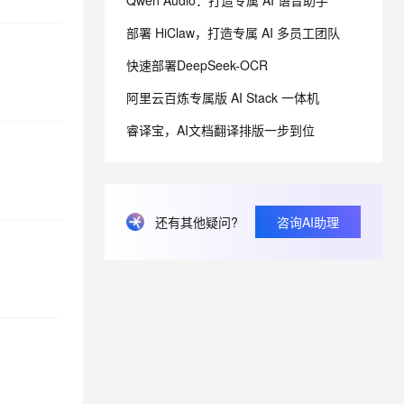
Qwen Audio：打造专属 AI 语音助手
部署 HiClaw，打造专属 AI 多员工团队
息提取
与 AI 智能体进行实时音视频通话
快速部署DeepSeek-OCR
从文本、图片、视频中提取结构化的属性信息
构建支持视频理解的 AI 音视频实时通话应用
阿里云百炼专属版 AI Stack 一体机
t.diy 一步搞定创意建站
构建大模型应用的安全防护体系
通过自然语言交互简化开发流程,全栈开发支持
通过阿里云安全产品对 AI 应用进行安全防护
睿译宝，AI文档翻译排版一步到位
还有其他疑问?
咨询AI助理