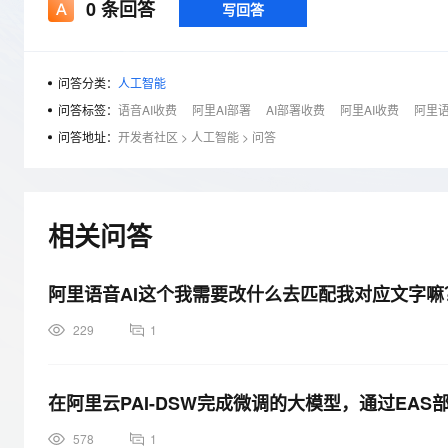
存储
天池大赛
0
条回答
写回答
Qwen3.7-Plus
云解析DNS
解决方案免费试用 新老
电子合同
最高领取价值200元试用
能看、能想、能动手的多模
安全
网络与CDN
AI 算法大赛
畅捷通
大数据开发治理平台 Data
AI 产品 免费试用
网络
安全
云开发大赛
问答分类：
人工智能
Qwen3-VL-Plus
Tableau 订阅
1亿+ 大模型 tokens 和 
问答标签：
语音AI收费
阿里AI部署
AI部署收费
阿里AI收费
阿里语
可观测
入门学习赛
中间件
AI空中课堂在线直播课
问答地址：
开发者社区
>
人工智能
>
问答
云防火墙
140+云产品 免费试用
上云与迁云
云原生的云上边界网络安全
产品新客免费试用，最长1
数据库
生态解决方案
大模型服务
企业出海
大模型ACA认证体验
大数据计算
助力企业全员 AI 认知与能
行业生态解决方案
相关问答
千问AI平台-Token Plan
政企业务
媒体服务
开发者生态解决方案
企业服务与云通信
阿里语音AI这个我需要改什么去匹配我对应文字嘛
千问AI平台-模型体验
AI 开发和 AI 应用解决
在线体验全尺寸、多种模态
域名与网站
229
1
Happy 系列大模型
终端用户计算
在阿里云PAI-DSW完成微调的大模型，通过EAS部
Serverless
578
1
开发工具