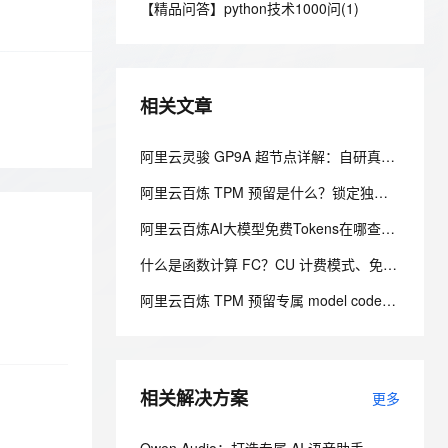
安全
【精品问答】python技术1000问(1)
我要投诉
e-1.1-I2V
Cosyvoice-V3-Flash
PolarDB
上云场景组合购
Milvus 弹性伸缩功能新增节
伴
漫剧创作，剧本、分镜、视频高效生成
100%兼容MySQL、PostgreSQL，兼容Oracle，支持集中和分布式
覆盖90%+业务场景，专享组合折扣价
点支持范围
畅自然，细节丰富
高表现力语音合成大模型，语音克隆听感自然
VPN
ernetes 版 ACK
云聚AI 严选权益
AI 原生数据库服务发布
SSL 证书
2V
Fun-ASR
，一键激活高效办公新体验
理容器应用的 K8s 服务
精选AI产品，从模型到应用全链提效
Agent 数据网关
相关文章
文戏情感细腻自然，动作戏激烈拳拳到肉，实现更强表演能力
支持中英文自由切换，具备更强的噪声鲁棒性
堡垒机
AI 用量加速计划
云原生数据库 PolarDB
防火墙
阿里云灵骏 GP9A 超节点详解：自研真武 M890 芯片、万亿参数 MoE 推理规格对比
、识别商机，让客服更高效、服务更出色。
新老同享，达量后返
Agentic Database 发布
主机安全
应用
阿里云百炼 TPM 预留是什么？锁定独享模型吞吐，解决高峰期限流问题
阿里云百炼AI大模型免费Tokens在哪查询？如何领取？免费领取的吗？
千问办公
NEW
AI 应用及服务市场
的智能体编程平台
一站式AI生产力平台
什么是函数计算 FC？CU 计费模式、免费额度、场景成本对比全说明
AI 应用
伶鹊
阿里云百炼 TPM 预留专属 model code 怎么使用？溢出策略怎么选？
企业级人与Agent协作平台，接入和调度多个数字员工
智能客服平台，对话机器人、对话分析、智能外呼
大模型
大模型服务平台百炼 - 全妙
自然语言处理
应用创作平台
多模态内容创作工具，已接入 DeepSeek
相关解决方案
数据标注
更多
机器学习