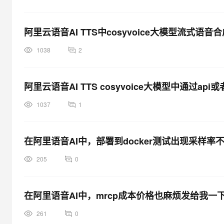
大模型解决方案
迁移与运维管理
快速部署 Dify，高效搭建 
阿里云语音AI TTS中cosyvoice大模型流式语
专有云
1038
2
10 分钟在聊天系统中增加
阿里云语音AI TTS cosyvoice大模型中通过ap
1037
1
在阿里语音AI中，部署到docker测试出现采样率
205
0
在阿里语音AI中，mrcp成本价格也麻烦发给我一
261
0