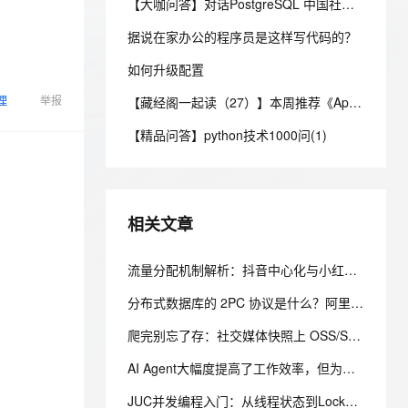
安全
【大咖问答】对话PostgreSQL 中国社区发起人之一，阿里云数据库高级专家 德哥
我要投诉
e-1.1-I2V
Cosyvoice-V3-Flash
PolarDB
上云场景组合购
Milvus 弹性伸缩功能新增节
伴
漫剧创作，剧本、分镜、视频高效生成
100%兼容MySQL、PostgreSQL，兼容Oracle，支持集中和分布式
覆盖90%+业务场景，专享组合折扣价
点支持范围
畅自然，细节丰富
高表现力语音合成大模型，语音克隆听感自然
据说在家办公的程序员是这样写代码的？
VPN
ernetes 版 ACK
如何升级配置
云聚AI 严选权益
AI 原生数据库服务发布
SSL 证书
2V
Fun-ASR
，一键激活高效办公新体验
理容器应用的 K8s 服务
精选AI产品，从模型到应用全链提效
Agent 数据网关
理
举报
【藏经阁一起读（27）】本周推荐《Apache Flink案例集（2022版）》，你有哪些心得？
文戏情感细腻自然，动作戏激烈拳拳到肉，实现更强表演能力
支持中英文自由切换，具备更强的噪声鲁棒性
堡垒机
AI 用量加速计划
云原生数据库 PolarDB
【精品问答】python技术1000问(1)
防火墙
、识别商机，让客服更高效、服务更出色。
新老同享，达量后返
Agentic Database 发布
主机安全
应用
千问办公
NEW
相关文章
AI 应用及服务市场
的智能体编程平台
一站式AI生产力平台
AI 应用
流量分配机制解析：抖音中心化与小红书搜索架构的适配逻辑
伶鹊
企业级人与Agent协作平台，接入和调度多个数字员工
智能客服平台，对话机器人、对话分析、智能外呼
大模型
分布式数据库的 2PC 协议是什么？阿里云 PolarDB-X TSO 全局时间戳 + 2PC 高性能分布式事务解析
大模型服务平台百炼 - 全妙
自然语言处理
爬完别忘了存：社交媒体快照上 OSS/S3 的 4 个必做优化
应用创作平台
多模态内容创作工具，已接入 DeepSeek
数据标注
AI Agent大幅度提高了工作效率，但为什么没有为企业带来更直接的效益？
机器学习
JUC并发编程入门：从线程状态到Lock锁，一文吃透生产者消费者