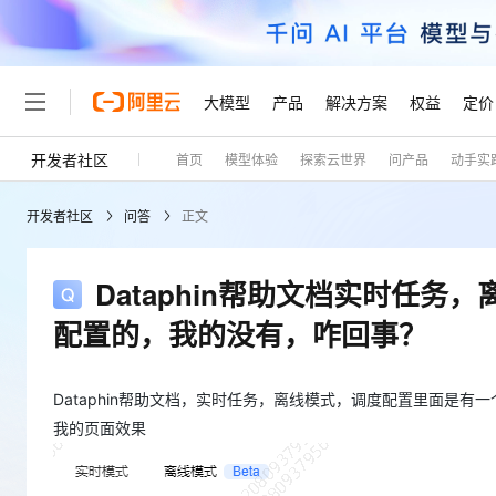
大模型
产品
解决方案
权益
定价
开发者社区
首页
模型体验
探索云世界
问产品
动手实
大模型
产品
解决方案
权益
定价
云市场
伙伴
服务
了解阿里云
精选产品
精选解决方案
普惠上云
产品定价
精选商城
成为销售伙伴
售前咨询
为什么选择阿里云
千问AI平台
开发者社区
问答
正文
了解云产品的定价详情
大模型服务平台百炼
睿译宝，AI翻译排版一
普惠上云 官方力荐
分销伙伴
在线服务
网站建设
什么是云计算
大
大模型服务与应用平台
上传文档即自动完成翻译和
云服务器38元/年起，超
咨询伙伴
多端小程序
技术领先
Dataphin帮助文档实时任
云上成本管理
售后服务
轻量应用服务器
GLM-5.2：长任务时代
官方推荐返现计划
大模型
精选产品
精选解决方案
Salesforce 国际版订阅
稳定可靠
配置的，我的没有，咋回事？
管理和优化成本
推荐新用户得奖励，单订单
销售伙伴合作计划
自助服务
友盟天域
安全合规
人工智能与机器学习
AI
文本生成
云数据库 RDS
Hermes Agent，打造
云工开物
无影生态合作计划
在线服务
观测云
分析师报告
自主进化，持久记忆，越用
高校专属算力普惠，学生认
Dataphin帮助文档，实时任务，离线模式，调度配置里面是
计算
互联网应用开发
Qwen3.8-Max
HOT
Salesforce On Alibaba C
工单服务
我的页面效果
Tuya 物联网平台阿里云
研究报告与白皮书
人工智能平台 PAI
快速拥有专属 OpenClaw
大模
Consulting Partner 合
大数据
容器
智能体时代全能旗舰模型
免费试用
短信专区
一站式AI开发、训练和推
蓝凌 OA
AI 大模型销售与服务生
现代化应用