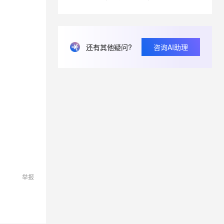
息提取
与 AI 智能体进行实时音视频通话
从文本、图片、视频中提取结构化的属性信息
构建支持视频理解的 AI 音视频实时通话应用
还有其他疑问?
咨询AI助理
t.diy 一步搞定创意建站
构建大模型应用的安全防护体系
通过自然语言交互简化开发流程,全栈开发支持
通过阿里云安全产品对 AI 应用进行安全防护
举报