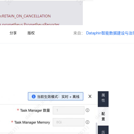
Deepseek-v4-pro
HappyHors
同享
万小智 AI 建站低至 15元/月
Qoder CN
AI 短剧/漫剧
云原生数据库 
快递物流查询
WordPress
成为服务伙
高校合作
点，立即开启云上创新
覆盖公网/内网、递归/权威、移动APP等全场景解析服务
送.CN域名，送备案服务码
基于千问大模型等，支持代码智能生成、研发智能问答
AI助力短剧
态智能体模型
旗舰 MoE 大模型，百万上下文与顶尖推理能力
图生视频，流
Ubuntu
服务生态伙伴
云工开物
企业应用
Works
Night Plan 支持 Qwen 3.8-Max
云原生大数据计算服务 MaxCompute
AI 办公
容器服务 Kub
NEW
GLM-5.2
Wan2.7-T
Red Hat
30+ 款产品免费体验
Data Agent 驱动的一站式 Data+AI 开发治理平台
夜间 5 折，Qwen/Meoo/TokenPlan 客户专享
面向分析的企业级SaaS模式云数据仓库
AI智能应用
提供一站式管
科研合作
来自：
Dataphin智能数据建设与治
分享
版权
视觉 Coding、空间感知、多模态思考等全面升级
1M上下文，专为长程任务能力而生
ERP
堂（旗舰版）
SUSE
智能客服
CRM
防护产品
2个月
自动承接线索
建站小程序
OA 办公系统
AI 应用构建
大模型原生
力提升
财税管理
模板建站
Qoder
大模型服务平台百炼-应用模版
HOT
NEW
面向真实软件
个人版上线、团队版降价；千问3.8-Max首发发尝鲜
丰富多元化的应用模版和解决方案
400电话
定制建站
万有无界
大模型服务平台百炼-智能体
方案
广告营销
模板小程序
的模型效果
灵活可视化地构建企业级 Agent
定制小程序
秒悟
人工智能平台 PAI
APP 开发
云端极速 AI 
新一代 AI 视频生成模型，深度适配广告营销等场景
AI Native 的算法工程平台，一站式完成建模、训练、推理服务部署
建站系统