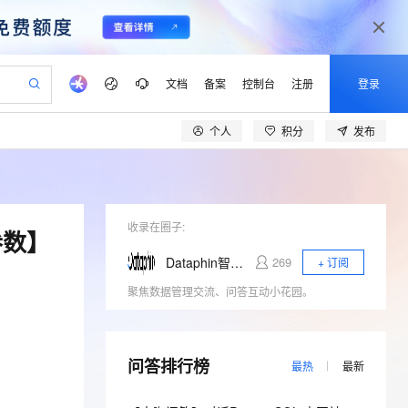
文档
备案
控制台
注册
登录
个人
积分
发布
验
作计划
器
AI 活动
专业服务
服务伙伴合作计划
开发者社区
加入我们
产品动态
服务平台百炼
阿里云 OPC 创新助力计划
一站式生成采购清单，支持单品或批量购买
可编辑精美 PPT 文稿
S产品伙伴计划（繁花）
峰会
CS
造的大模型服务与应用开发平台
Agency Agents：拥有专属领域专家
AI 生产力先锋
Al MaaS 服务伙伴赋能合作
域名
博文
Careers
至高可申请百万元
Qwen3.8-Max 模型上线
 轻松生成专业的 PPT
开启高性价比 AI 编程新体验
弹性可伸缩的云计算服务
先锋实践拓展 AI 生产力的边界
多领域专家智能体,一键组建 AI 虚拟交付团队
Token 补贴，五大权
计划
海大会
收录在圈子:
伙伴信用分合作计划
商标
问答
社会招聘
参数】
益加速 OPC 成功
帕鲁游戏服务器
SS
HappyHorse 打造一站式影视创作平台
飞天发布时刻
HOT
Open Search 向量检索版支
划
备案
电子书
校园招聘
Dataphin智能数据建设与治理
269
+ 订阅
联机服务器，轻松开启游戏
视频创作，一键激活电商全链路生产力
稳定、安全、高性价比、高性能的云存储服务
所见，即是所愿
持视频检索 Pipeline 功能
可视化编排打通从文字构思到成片全链路闭环
更多支持
聚焦数据管理交流、问答互动小花园。
划
公司注册
镜像站
视频生成
语音识别与合成
 智能体与工作流应用
漫剧工坊：一站式动画创作平台
AI 实训营
应用身份服务 (IDaaS)
合作伙伴培训与认证
划
上云迁移
站生成，高效打造优质广告素材
全接入的云上超级电脑
通过阿里云百炼高效搭建AI应用,助力高效开发
快速生产连贯的高质量长漫剧
从基础到进阶，Agent 创客手把手教你
OpenClaw 管理能力上线
lScope
我要反馈
e-1.1-T2V
Qwen3-TTS-Flash
查询合作伙伴
n Alibaba Cloud ISV 合作
代维服务
问答排行榜
建企业门户网站
10 分钟搭建微信、支付宝小程序
MaxCompute MaxFrame 提
最热
最新
畅细腻的高质量视频
离线语音合成大模型，多语言方言自适应，低延迟高稳定
创新加速
ope
登录合作伙伴管理后台
我要建议
站，无忧落地极速上线
以可视化方式快速构建移动和 PC 门户网站
国内短信简单易用，安全可靠，秒级触达，全球覆盖200+国家和地区。
高效部署网站，快速应用到小程序
供自动弹性内存功能