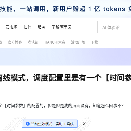
云市场
伙伴
服务
了解阿里云
践
官方博客
考认证
TIANCHI大赛
活动广场
下载
AI 特惠
数据与 API
成为产品伙伴
企业增值服务
最佳实践
价格计算器
AI 场景体
基础软件
产品伙伴合
阿里云认证
市场活动
配置报价
大模型
自助选配和估算价格
步到位
智启 AI 普惠权益
产品生态集成认证中心
企业支持计划
云上春晚
域名与网站
Qwen Audio：打造专属 AI 语音助手
千问官方 MaaS 平台，为开发者和 Agent 而生，新用户赠送 1 亿 + tokens 额度
一句话生成原生
AI Coding
阿里云Maa
2026 阿里云
云服务器 E
为企业打
数据集
Windows
大模型认证
模型
NEW
NEW
格式还原
值低价云产品抢先购
至高享 1亿+免费 tokens，加速 Al 应用落地
提供智能易用的域名与建站服务
Qwen-Audio-3.0-Realtime 端到端实时语音角色扮演
输入一句话想法,
智能编程，一键
安全可靠、
产品生态伙伴
专家技术服务
云上奥运之旅
弹性计算合作
阿里云中企出
手机三要素
宝塔 Linux
全部认证
务，离线模式，调度配置里是有一个【时间
价格优势
开源旗舰模型
即刻拥有 DeepSeek-V4-Pro
阿里云 OPC 创新助力计划
千问大模型
一键部署幻兽
AI 电商营销
对象存储 O
大模型
产品生态伙伴工作台
企业增值服务台
云栖战略参考
云存储合作计
云栖大会
身份实名认证
CentOS
训练营
推动算力普惠，释放技术红利
最高返9万
真正可用的 1M 上下文,一次完成代码全链路开发
快速构建应用程序和网站，即刻迈出上云第一步
轻松解锁专属 DeepSeek-V4-Pro
至高百万元 Token 补贴，加速一人公司成长
多元化、高性能、安全可靠的大模型服务
一键购买专属
从图文生成到
云上的中国
数据库合作计
活动全景
短信
Docker
图片和
自进化智能体
5 分钟轻松部署专属 QwenPaw
Token Plan 模型订阅计划
数字证书管理服务（原SSL证书）
高效搭建 AI
AI 广告创作
无影云电脑
企业成长
NEW
HOT
信息公告
看见新力量
云网络合作计
OCR 文字识别
JAVA
越聪明
证享300元代金券
全托管，含MySQL、PostgreSQL、SQL Server、MariaDB多引擎
Qwen3.8-Max 首发尝鲜，限时加量 10 倍，夜间低至2折
实现全站HTTPS，呈现可信的WEB访问
从聊天伙伴进化为能主动干活的本地数字员工
图文、视频一
随时随地安
有一个【时间参数】的配置的，但是但是我的页面没有，知道怎么回事不？
魔搭 Mode
Kimi-K3
HappyHors
NEW
loud
服务实践
官网公告
金融模力时刻
Salesforce O
版
发票查验
全能环境
Claude Code + GStack 打造工程团队
千问办公，限时限量积分加倍
Qoder
低代码高效构
AI 建站
短信服务
型
NEW
作计划
Kimi 最新旗舰模型，长程编程与推理利器
让文字生成流
计划
创新中心
魔搭 ModelSc
健康状态
理服务
让AI从“聊天伙伴”进化为能干活的“数字员工”
安装技能 GStack，拥有专属 AI 工程团队
你的AI工作搭子，覆盖日常办公高频场景
面向真实软件的智能体编程平台
0 代码专业建
客户案例
天气预报查询
操作系统
态合作计划