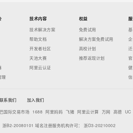
价
技术内容
权益
服
技术解决方案
免费试用
基
帮助文档
解决方案免费试用
企
开发者社区
高校计划
迁
天池大赛
推荐返现计划
官
器
阿里云认证
健
管理
信
联系我们
加入我们
巴国际交易市场
1688
阿里妈妈
飞猪
阿里云计算
万网
高德
UC
：
浙B2-20080101
域名注册服务机构许可：
浙D3-20210002