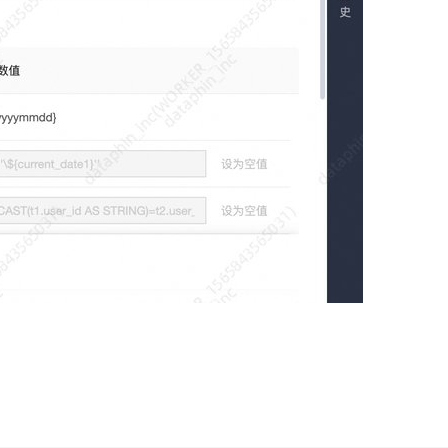
AI 应用
10分钟微调：让0.6B模型媲美235B模
多模态数据信
型
依托云原生高可用架构,实现Dify私有化部署
用1%尺寸在特定领域达到大模型90%以上效果
一个 AI 助手
超强辅助，Bol
即刻拥有 DeepSeek-R1 满血版
在企业官网、通讯软件中为客户提供 AI 客服
多种方案随心选，轻松解锁专属 DeepSeek