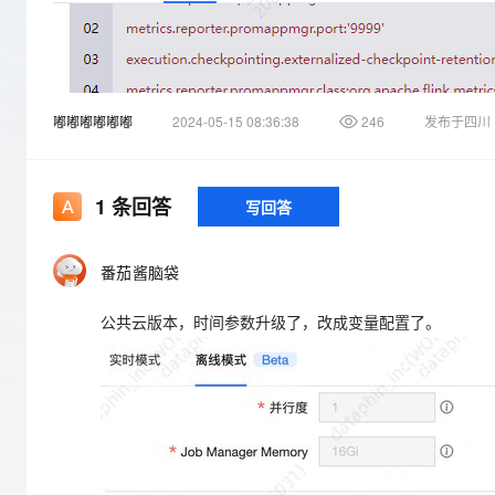
存储
天池大赛
Qwen3.7-Plus
云解析DNS
解决方案免费试用 新老
电子合同
最高领取价值200元试用
能看、能想、能动手的多模
安全
网络与CDN
AI 算法大赛
畅捷通
大数据开发治理平台 Data
AI 产品 免费试用
网络
安全
云开发大赛
Qwen3-VL-Plus
Tableau 订阅
1亿+ 大模型 tokens 和 
嘟嘟嘟嘟嘟嘟
2024-05-15 08:36:38
246
发布于四川
可观测
入门学习赛
中间件
AI空中课堂在线直播课
云防火墙
140+云产品 免费试用
上云与迁云
云原生的云上边界网络安全
产品新客免费试用，最长1
数据库
生态解决方案
1
条回答
写回答
大模型服务
企业出海
大模型ACA认证体验
大数据计算
助力企业全员 AI 认知与能
行业生态解决方案
千问AI平台-Token Plan
政企业务
媒体服务
番茄酱脑袋
开发者生态解决方案
企业服务与云通信
公共云版本，时间参数升级了，改成变量配置了。
千问AI平台-模型体验
AI 开发和 AI 应用解决
在线体验全尺寸、多种模态
域名与网站
Happy 系列大模型
终端用户计算
Serverless
开发工具