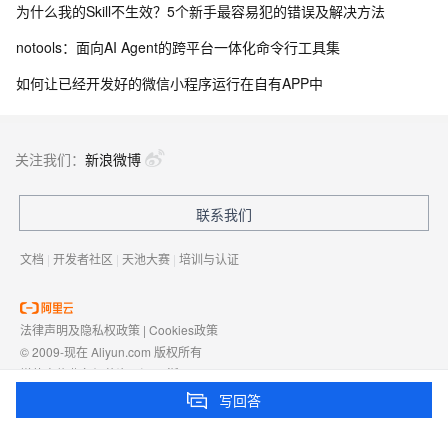
为什么我的Skill不生效？5个新手最容易犯的错误及解决方法
notools：面向AI Agent的跨平台一体化命令行工具集
如何让已经开发好的微信小程序运行在自有APP中
关注我们：
新浪微博
联系我们
文档
|
开发者社区
|
天池大赛
|
培训与认证
法律声明及隐私权政策
|
Cookies政策
© 2009-现在 Aliyun.com 版权所有
增值电信业务经营许可证：
浙B2-20080101
域名注册服务机构许可：
浙D3-20210002
写回答
浙公网安备 33010602009975号
浙B2-20080101-4