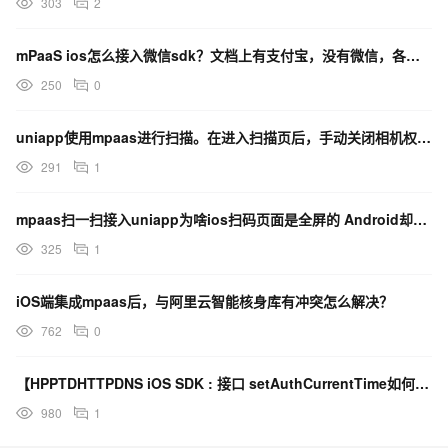
303
2
mPaaS ios怎么接入微信sdk？文档上有支付宝，没有微信，各位都怎么解决的？
250
0
uniapp使用mpaas进行扫描。在进入扫描页后，手动关闭相机权限。这是申请权限如何进行目的说明？
291
1
mpaas扫一扫接入uniapp为啥ios扫码页面是全屏的 Android却不是全屏的？
325
1
iOS端集成mpaas后，与阿里云智能核身库有冲突怎么解决？
762
0
【HPPTDHTTPDNS iOS SDK : 接口 setAuthCurrentTime如何使用？
980
1