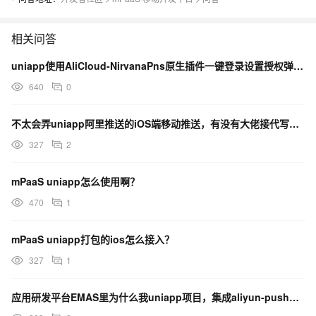
相关问答
uniapp使用AliCloud-NirvanaPns原生插件一键登录设置授权弹窗样式问题
mPaaS在uniapp中的ios打包是选择本地插件，这样打包吗？怎么
640
0
不行啊？
不太会弄uniapp阿里推送的iOS端移动推送，有没有大佬接代写的报个价和时间
327
2
mPaaS uniapp怎么使用啊？
470
1
mPaaS uniapp打包的ios怎么接入？
327
1
应用研发平台EMAS里为什么我uniapp项目，集成aliyun-push插件后，出错了 为什么？