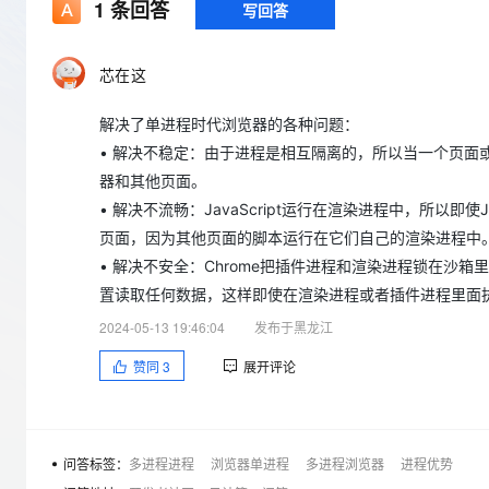
存储
天池大赛
1
条回答
写回答
Qwen3.7-Plus
云解析DNS
解决方案免费试用 新老
电子合同
最高领取价值200元试用
能看、能想、能动手的多模
安全
网络与CDN
AI 算法大赛
畅捷通
芯在这
大数据开发治理平台 Data
AI 产品 免费试用
网络
安全
云开发大赛
Qwen3-VL-Plus
Tableau 订阅
1亿+ 大模型 tokens 和 
解决了单进程时代浏览器的各种问题：
可观测
入门学习赛
中间件
AI空中课堂在线直播课
云防火墙
140+云产品 免费试用
• 解决不稳定：由于进程是相互隔离的，所以当一个页
上云与迁云
云原生的云上边界网络安全
产品新客免费试用，最长1
数据库
器和其他页面。
生态解决方案
大模型服务
• 解决不流畅：JavaScript运行在渲染进程中，所以即
企业出海
大模型ACA认证体验
大数据计算
页面，因为其他页面的脚本运行在它们自己的渲染进程中
助力企业全员 AI 认知与能
行业生态解决方案
千问AI平台-Token Plan
政企业务
• 解决不安全：Chrome把插件进程和渲染进程锁在
媒体服务
开发者生态解决方案
置读取任何数据，这样即使在渲染进程或者插件进程里面
企业服务与云通信
千问AI平台-模型体验
AI 开发和 AI 应用解决
2024-05-13 19:46:04
发布于黑龙江
在线体验全尺寸、多种模态
域名与网站
赞同
3
展开评论
Happy 系列大模型
终端用户计算
Serverless
问答标签：
多进程进程
浏览器单进程
多进程浏览器
进程优势
开发工具