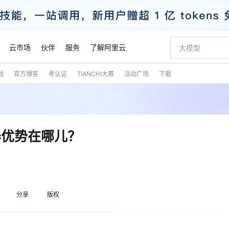
云市场
伙伴
服务
了解阿里云
践
官方博客
考认证
TIANCHI大赛
活动广场
下载
AI 特惠
数据与 API
成为产品伙伴
企业增值服务
最佳实践
价格计算器
AI 场景体
基础软件
产品伙伴合
阿里云认证
市场活动
配置报价
大模型
自助选配和估算价格
新方式
睿译宝，AI翻译排版一步到位
智启 AI 普惠权益
产品生态集成认证中心
企业支持计划
云上春晚
域名与网站
千问官方 MaaS 平台，为开发者和 Agent 而生，新用户赠送 1 亿 + tokens 额度
Qwen Aud
AI Coding
阿里云Maa
2026 阿里云
云服务器 E
为企业打
数据集
Windows
大模型认证
模型
NEW
NEW
交付可用成果
值低价云产品抢先购
上传文档即自动完成翻译和格式还原
至高享 1亿+免费 tokens，加速 Al 应用落地
提供智能易用的域名与建站服务
智能编程，一键
安全可靠、
产品生态伙伴
专家技术服务
云上奥运之旅
弹性计算合作
阿里云中企出
手机三要素
宝塔 Linux
全部认证
器优势在哪儿？
价格优势
有专属领域专家
GLM-5.2：长任务时代开源旗舰模型
阿里云 OPC 创新助力计划
千问大模型
即刻拥有 DeepS
AI 电商营销
对象存储 O
大模型
产品生态伙伴工作台
企业增值服务台
云栖战略参考
云存储合作计
云栖大会
身份实名认证
CentOS
训练营
推动算力普惠，释放技术红利
最高返9万
多领域专家智能体,一键组建 AI 虚拟交付团队
快速构建应用程序和网站，即刻迈出上云第一步
至高百万元 Token 补贴，加速一人公司成长
多元化、高性能、安全可靠的大模型服务
真正可用的 1M 上下文,一次完成代码全链路开发
轻松解锁专属 Dee
从图文生成到
云上的中国
数据库合作计
活动全景
短信
Docker
图片和
站式影视创作平台
Hermes Agent，打造自进化智能体
Token Plan 模型订阅计划
数字证书管理服务（原SSL证书）
5 分钟轻松部署
AI 广告创作
无影云电脑
企业成长
NEW
信息公告
看见新力量
云网络合作计
OCR 文字识别
JAVA
证享300元代金券
可视化编排打通从文字构思到成片全链路闭环
全托管，含MySQL、PostgreSQL、SQL Server、MariaDB多引擎
自主进化，持久记忆，越用越聪明
Qwen3.8-Max 首发尝鲜，限时加量 10 倍，夜间低至2折
实现全站HTTPS，呈现可信的WEB访问
图文、视频一
随时随地安
魔搭 Mode
Kimi-K3
HappyHors
分享
版权
NEW
loud
服务实践
官网公告
金融模力时刻
Salesforce O
版
发票查验
全能环境
Claude Code + GStack 打造工程团队
千问办公，限时限量积分加倍
Qoder
低代码高效构
AI 建站
短信服务
型
NEW
作计划
Kimi 最新旗舰模型，长程编程与推理利器
让文字生成流
计划
创新中心
魔搭 ModelSc
健康状态
理服务
让AI从“聊天伙伴”进化为能干活的“数字员工”
安装技能 GStack，拥有专属 AI 工程团队
你的AI工作搭子，覆盖日常办公高频场景
面向真实软件的智能体编程平台
0 代码专业建
客户案例
天气预报查询
操作系统
态合作计划