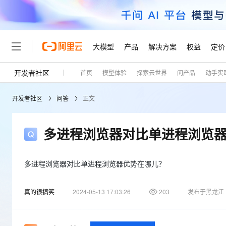
大模型
产品
解决方案
权益
定价
开发者社区
首页
模型体验
探索云世界
问产品
动手实
大模型
产品
解决方案
权益
定价
云市场
伙伴
服务
了解阿里云
精选产品
精选解决方案
普惠上云
产品定价
精选商城
成为销售伙伴
售前咨询
为什么选择阿里云
千问AI平台
开发者社区
问答
正文
了解云产品的定价详情
大模型服务平台百炼
千问办公，解锁你的工作
普惠上云 官方力荐
分销伙伴
在线服务
网站建设
什么是云计算
大
大模型服务与应用平台
企业级Agent产品，直接
云服务器38元/年起，超
咨询伙伴
多端小程序
技术领先
多进程浏览器对比单进程浏览
云上成本管理
售后服务
轻量应用服务器
Agency Agents：拥
官方推荐返现计划
大模型
精选产品
精选解决方案
Salesforce 国际版订阅
稳定可靠
管理和优化成本
推荐新用户得奖励，单订单
销售伙伴合作计划
自助服务
友盟天域
安全合规
人工智能与机器学习
AI
多进程浏览器对比单进程浏览器优势在哪儿？
文本生成
云数据库 RDS
HappyHorse 打造一
云工开物
无影生态合作计划
在线服务
观测云
分析师报告
高校专属算力普惠，学生认
计算
互联网应用开发
Qwen3.8-Max
真的很搞笑
2024-05-13 17:03:26
203
发布于黑龙江
HOT
Salesforce On Alibaba C
工单服务
Tuya 物联网平台阿里云
研究报告与白皮书
人工智能平台 PAI
快速拥有专属 OpenClaw
大模
Consulting Partner 合
大数据
容器
智能体时代全能旗舰模型
免费试用
短信专区
一站式AI开发、训练和推
蓝凌 OA
AI 大模型销售与服务生
现代化应用