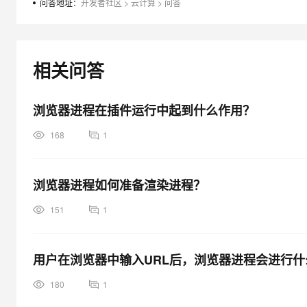
问答地址：
开发者社区
>
云计算
>
问答
大模型解决方案
迁移与运维管理
快速部署 Dify，高效搭建 
专有云
相关问答
10 分钟在聊天系统中增加
浏览器进程在插件运行中起到什么作用？
168
1
浏览器进程如何准备渲染进程？
151
1
用户在浏览器中输入URL后，浏览器进程会进行什
180
1