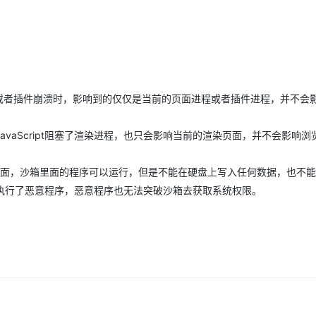
Deepseek-v4-pro
HappyHors
同享
万小智 AI 建站低至 15元/月
Qoder CN
AI 短剧/漫剧
云原生数据库 
快递物流查询
WordPress
成为服务伙
高校合作
点，立即开启云上创新
覆盖公网/内网、递归/权威、移动APP等全场景解析服务
送.CN域名，送备案服务码
基于千问大模型等，支持代码智能生成、研发智能问答
AI助力短剧
态智能体模型
旗舰 MoE 大模型，百万上下文与顶尖推理能力
图生视频，流
Ubuntu
服务生态伙伴
云工开物
企业应用
Works
Night Plan 支持 Qwen 3.8-Max
云原生大数据计算服务 MaxCompute
AI 办公
容器服务 Kub
NEW
GLM-5.2
Wan2.7-T
Red Hat
30+ 款产品免费体验
Data Agent 驱动的一站式 Data+AI 开发治理平台
夜间 5 折，Qwen/Meoo/TokenPlan 客户专享
面向分析的企业级SaaS模式云数据仓库
AI智能应用
提供一站式管
科研合作
视觉 Coding、空间感知、多模态思考等全面升级
1M上下文，专为长程任务能力而生
ERP
堂（旗舰版）
SUSE
智能客服
面或者插件崩溃时，影响到的仅仅是当前的页面进程或者插件进程，并不会
CRM
防护产品
2个月
自动承接线索
建站小程序
OA 办公系统
AI 应用构建
大模型原生
使JavaScript阻塞了渲染进程，也只会影响当前的渲染页面，并不会影响
。
力提升
财税管理
模板建站
Qoder
大模型服务平台百炼-应用模版
HOT
NEW
沙箱里面，沙箱里面的程序可以运行，但是不能在硬盘上写入任何数据，也不
面向真实软件
个人版上线、团队版降价；千问3.8-Max首发发尝鲜
丰富多元化的应用模版和解决方案
400电话
定制建站
执行了恶意程序，恶意程序也无法突破沙箱去获取系统权限。
万有无界
大模型服务平台百炼-智能体
方案
广告营销
模板小程序
的模型效果
灵活可视化地构建企业级 Agent
定制小程序
秒悟
人工智能平台 PAI
APP 开发
云端极速 AI 
新一代 AI 视频生成模型，深度适配广告营销等场景
AI Native 的算法工程平台，一站式完成建模、训练、推理服务部署
建站系统