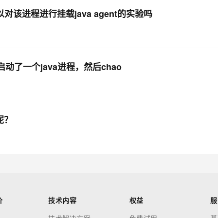
对该进程进行挂载java agent的实验吗
00启动了一个java进程，然后chao
呢？
价
技术内容
权益
服