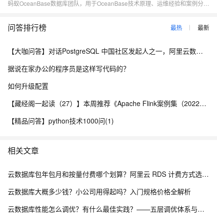
蚂蚁OceanBase数据库团队，用于OceanBase技术原理、运维经验和案例分享、对外交流。
问答排行榜
最热
最新
【大咖问答】对话PostgreSQL 中国社区发起人之一，阿里云数据库高级专家 德哥
据说在家办公的程序员是这样写代码的？
如何升级配置
【藏经阁一起读（27）】本周推荐《Apache Flink案例集（2022版）》，你有哪些心得？
【精品问答】python技术1000问(1)
相关文章
云数据库包年包月和按量付费哪个划算？阿里云 RDS 计费方式选型全解析
云数据库大概多少钱？小公司用得起吗？入门规格价格全解析
云数据库性能怎么调优？有什么最佳实践？——五层调优体系与阿里云 RDS 实战