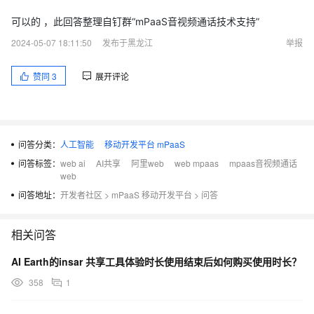
可以的 ，此回答整理自钉群“mPaaS音视频通话技术支持”
2024-05-07 18:11:50
发布于黑龙江
举报
赞同
3
展开评论
问答分类：
人工智能
移动开发平台 mPaaS
问答标签：
web ai
AI共享
阿里web
web mpaas
mpaas音视频通话
web
问答地址：
开发者社区
>
mPaaS 移动开发平台
>
问答
相关问答
AI Earth的insar 共享工具体验时长使用结束后如何购买使用时长？
358
1