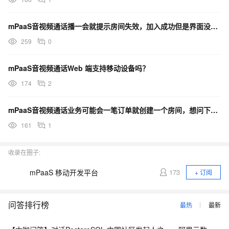
mPaaS音视频通话播一会就提示房间失效，加入成功但是界面没有任何变化怎么办？
259
0
mPaaS音视频通话Web 端支持移动设备吗？
174
2
mPaaS音视频通话业务可能会一笔订单就创建一个房间，想问下这个房间会在什么时候销毁？
161
1
收录在圈子:
mPaaS 移动开发平台
173
+ 订阅
问答排行榜
最热
最新