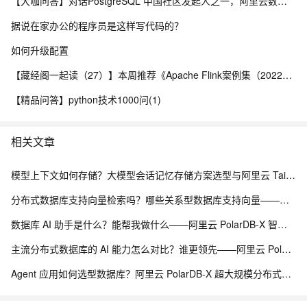
【大咖问答】对话PostgreSQL 中国社区发起人之一，阿里云数据库高级专家 德哥
据说在家办公的程序员是这样写代码的？
如何升级配置
【藏经阁一起读（27）】本周推荐《Apache Flink案例集（2022版）》，你有哪些心得？
【精品问答】python技术1000问(1)
相关文章
模型上下文如何存储？大模型会话记忆存储方案选型与阿里云 Tair exhash 实践指南
分布式数据库支持向量检索吗？哪些关系型数据库支持向量——阿里云 PolarDB-X 海量分布式承载能力解析
数据库 AI 助手是什么？能帮我做什么——阿里云 PolarDB-X 智能诊断与自治运维能力解析
主流分布式数据库的 AI 能力怎么对比？谁更领先——阿里云 PolarDB-X 分布式 AI 承载能力解析
Agent 应用如何选型数据库？阿里云 PolarDB-X 超大规模分布式数据承载能力解析